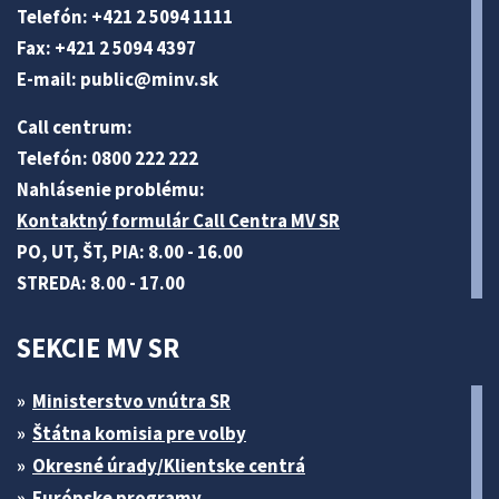
Telefón: +421 2 5094 1111
Fax: +421 2 5094 4397
E-mail:
public@minv
.sk
Call centrum:
Telefón: 0800 222 222
Nahlásenie problému:
Kontaktný formulár Call Centra MV SR
PO, UT, ŠT, PIA: 8.00 - 16.00
STREDA: 8.00 - 17.00
SEKCIE MV SR
Ministerstvo vnútra SR
Štátna komisia pre volby
Okresné úrady/Klientske centrá
Európske programy