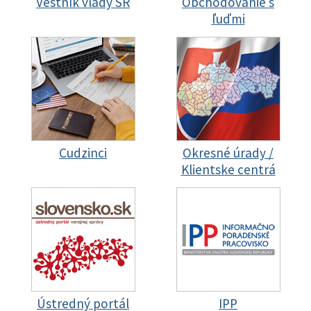
Vestník vlády SR
Obchodovanie s
ľuďmi
Cudzinci
Okresné úrady /
Klientske centrá
Ústredný portál
IPP