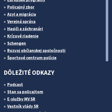
Policajný zbor
Azyl a migrácia
Verejná správa
Hasiči a záchranári
Krízové riadenie
Schengen
Rozvoj občianskej spoločnosti
Športové centrum polície
DÔLEŽITÉ ODKAZY
Podcast
Stan sa policajtom
E-služby MV SR
Vestník vlády SR