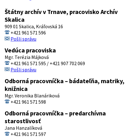
Štátny archív v Trnave, pracovisko Archív
Skalica
909 01 Skalica, Kráľovská 16
+421 961 571 596
Pošli správu
Vedúca pracoviska
Mgr. Terézia Májková
+421 961 571 595 / +421 907 702 069
Pošli správu
Odborná pracovníčka – bádateľňa, matriky,
knižnica
Mgr. Veronika Blanáriková
+421 961 571 598
Odborná pracovníčka – predarchívna
starostlivosť
Jana Hanzalíková
+421 961 571 597