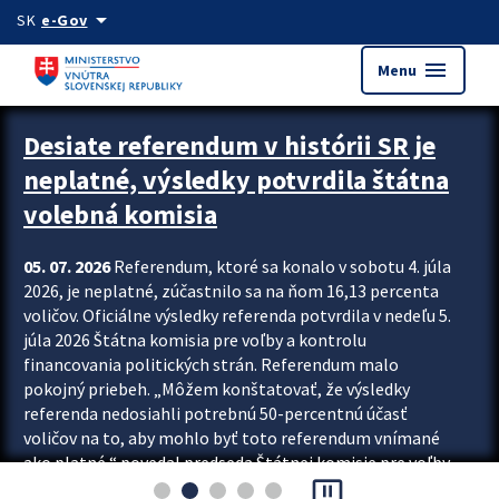
Preskocit na hlavný obsah
arrow_drop_down
SK
e-Gov
menu
Menu
Zastavit automatický posun upútavok
Desiate referendum v histórii SR je
neplatné, výsledky potvrdila štátna
volebná komisia
05. 07. 2026
Referendum, ktoré sa konalo v sobotu 4. júla
2026, je neplatné, zúčastnilo sa na ňom 16,13 percenta
voličov. Oficiálne výsledky referenda potvrdila v nedeľu 5.
júla 2026 Štátna komisia pre voľby a kontrolu
financovania politických strán. Referendum malo
pokojný priebeh. „Môžem konštatovať, že výsledky
referenda nedosiahli potrebnú 50-percentnú účasť
voličov na to, aby mohlo byť toto referendum vnímané
ako platné,“ povedal predseda Štátnej komisie pre voľby
pause_presentation
a kontrolu financovania politických...