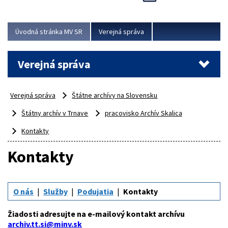
Viac
Úvodná stránka MV SR
Verejná správa
Verejná správa
Verejná správa
Štátne archívy na Slovensku
Štátny archív v Trnave
pracovisko Archív Skalica
Kontakty
Kontakty
O nás
Služby
Podujatia
Kontakty
Žiadosti adresujte na e-mailový kontakt archívu
archiv.tt.si@minv.sk