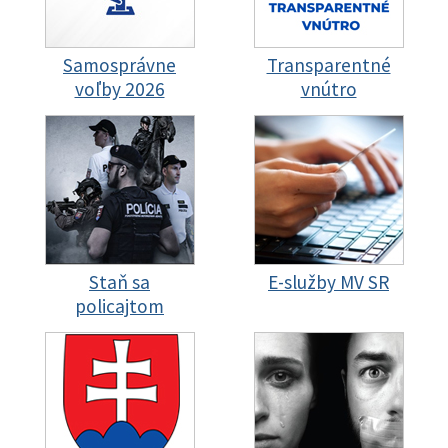
Samosprávne
Transparentné
voľby 2026
vnútro
Staň sa
E-služby MV SR
policajtom