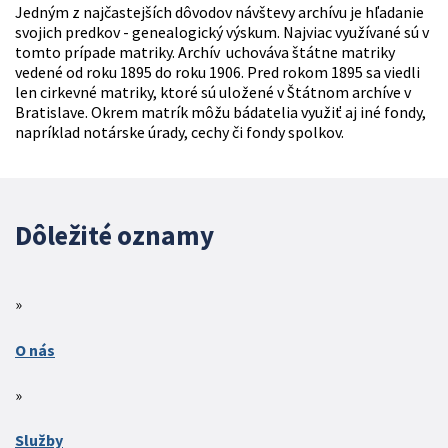
Jedným z najčastejších dôvodov návštevy archívu je hľadanie
svojich predkov - genealogický výskum. Najviac využívané sú v
tomto prípade matriky. Archív uchováva štátne matriky
vedené od roku 1895 do roku 1906. Pred rokom 1895 sa viedli
len cirkevné matriky, ktoré sú uložené v Štátnom archíve v
Bratislave. Okrem matrík môžu bádatelia využiť aj iné fondy,
napríklad notárske úrady, cechy či fondy spolkov.
Dôležité oznamy
O nás
Služby