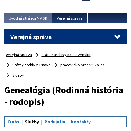
Viac
Úvodná stránka MV SR
Verejná správa
Verejná správa
Verejná správa
Štátne archívy na Slovensku
Štátny archív v Trnave
pracovisko Archív Skalica
Služby
Genealógia (Rodinná história
- rodopis)
O nás
Služby
Podujatia
Kontakty