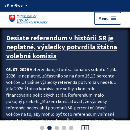
Preskocit na hlavný obsah
arrow_drop_down
SK
e-Gov
menu
Menu
Zastavit automatický posun upútavok
Desiate referendum v histórii SR je
neplatné, výsledky potvrdila štátna
volebná komisia
05. 07. 2026
Referendum, ktoré sa konalo v sobotu 4. júla
2026, je neplatné, zúčastnilo sa na ňom 16,13 percenta
voličov. Oficiálne výsledky referenda potvrdila v nedeľu 5.
júla 2026 Štátna komisia pre voľby a kontrolu
financovania politických strán. Referendum malo
pokojný priebeh. „Môžem konštatovať, že výsledky
referenda nedosiahli potrebnú 50-percentnú účasť
voličov na to, aby mohlo byť toto referendum vnímané
ako platné,“ povedal predseda Štátnej komisie pre voľby
pause_presentation
a kontrolu financovania politických...