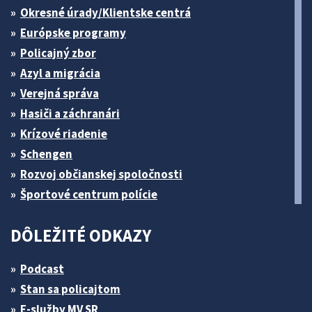
Okresné úrady/Klientske centrá
Európske programy
Policajný zbor
Azyl a migrácia
Verejná správa
Hasiči a záchranári
Krízové riadenie
Schengen
Rozvoj občianskej spoločnosti
Športové centrum polície
DÔLEŽITÉ ODKAZY
Podcast
Stan sa policajtom
E-služby MV SR