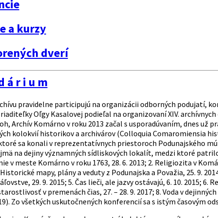
ncie
e a kurzy
orených dverí
d á r i u m
chívu pravidelne participujú na organizácii odborných podujatí, ko
iaditeľky Oľgy Kasalovej podieľal na organizovaní XIV. archívnych d
loh, Archív Komárno v roku 2013 začal s usporadúvaním, dnes už p
h kolokvií historikov a archivárov (Colloquia Comaromiensia his
 ktoré sa konali v reprezentatívnych priestoroch Podunajského m
mä na dejiny významných sídliskových lokalít, medzi ktoré patril
e v meste Komárno v roku 1763, 28. 6. 2013; 2. Religiozita v Komá
3. Historické mapy, plány a veduty z Podunajska a Považia, 25. 9. 20
vstve, 29. 9. 2015; 5. Čas lieči, ale jazvy ostávajú, 6. 10. 2015; 6. R
arostlivosť v premenách čias, 27. – 28. 9. 2017; 8. Voda v dejinných s
2019). Zo všetkých uskutočnených konferencií sa s istým časovým od