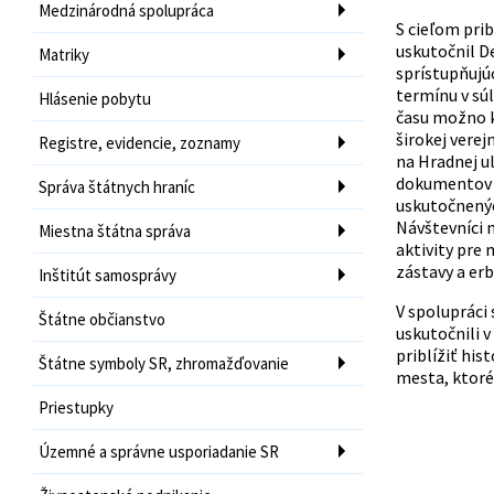
Medzinárodná spolupráca
S cieľom prib
uskutočnil D
Matriky
sprístupňujú
termínu v sú
Hlásenie pobytu
času možno k
širokej vere
Registre, evidencie, zoznamy
na Hradnej u
dokumentov u
Správa štátnych hraníc
uskutočnených
Návštevníci 
Miestna štátna správa
aktivity pre
zástavy a erb
Inštitút samosprávy
V spolupráci
Štátne občianstvo
uskutočnili v
priblížiť hi
Štátne symboly SR, zhromažďovanie
mesta, ktoré
Priestupky
Územné a správne usporiadanie SR