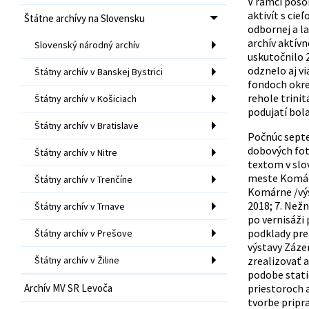
V rámci pôso
aktivít s cie
Štátne archívy na Slovensku
odbornej a l
archív aktív
Slovenský národný archív
uskutočnilo 
odznelo aj v
Štátny archív v Banskej Bystrici
fondoch okre
rehole trini
Štátny archív v Košiciach
podujatí bol
Štátny archív v Bratislave
Počnúc septe
dobových foto
Štátny archív v Nitre
textom v slo
meste Komárno
Štátny archív v Trenčíne
Komárne /výst
2018; 7. Nežn
Štátny archív v Trnave
po vernisáži
podklady pre 
Štátny archív v Prešove
výstavy Záze
Štátny archív v Žiline
zrealizovať 
podobe stati
Archív MV SR Levoča
priestoroch a
tvorbe pripr