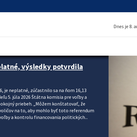
Dnes je 8. 
platné, výsledky potvrdila
6, je neplatné, zúčastnilo sa na ňom 16,13
eľu 5. júla 2026 Štátna komisia pre voľby a
pokojný priebeh. „Môžem konštatovať, že
voličov na to, aby mohlo byť toto referendum
ľby a kontrolu financovania politických...