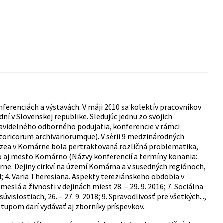
nferenciách a výstavách. V máji 2010 sa kolektív pracovníkov
ní v Slovenskej republike. Sledujúc jednu zo svojich
ravidelného odborného podujatia, konferencie v rámci
toricorum archivariorumque). V sérii 9 medzinárodných
úzea v Komárne bola pertraktovaná rozličná problematika,
o aj mesto Komárno (Názvy konferencií a termíny konania:
rne. Dejiny cirkví na území Komárna a v susedných regiónoch,
14; 4. Varia Theresiana. Aspekty tereziánskeho obdobia v
emeslá a živnosti v dejinách miest 28. – 29. 9. 2016; 7. Sociálna
úvislostiach, 26. – 27. 9. 2018; 9. Spravodlivosť pre všetkých...,
stupom darí vydávať aj zborníky príspevkov.