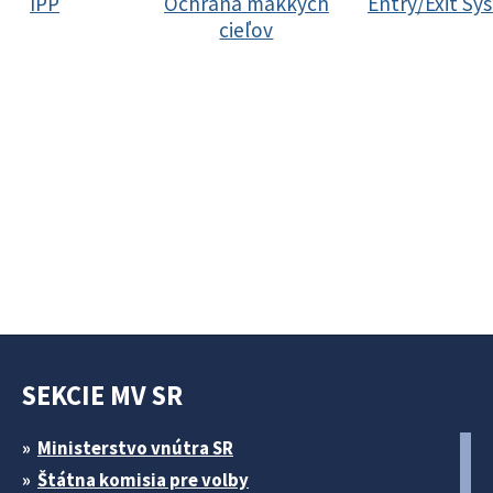
IPP
Ochrana mäkkých
Entry/Exit Sy
cieľov
SEKCIE MV SR
Ministerstvo vnútra SR
Štátna komisia pre volby