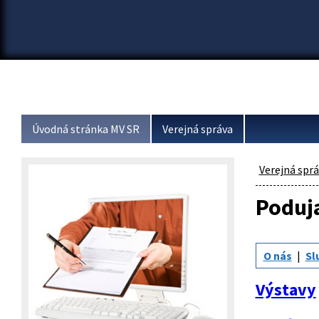
Úvodná stránka MV SR
Verejná správa
Verejná spr
Poduj
O nás
Sl
Výstavy