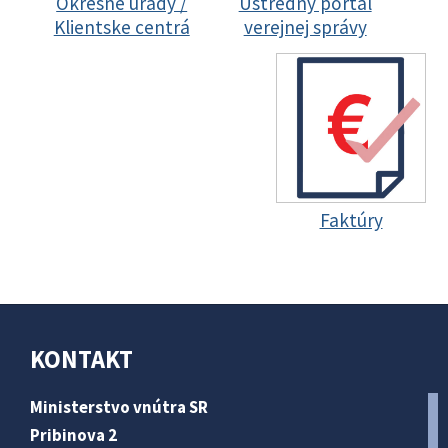
Okresné úrady /
Ústredný portál
Klientske centrá
verejnej správy
Faktúry
KONTAKT
Ministerstvo vnútra SR
Pribinova 2