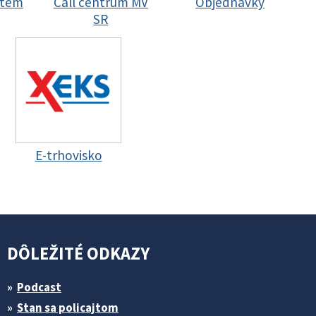
stem
Call centrum MV
Objednávky
SR
E-trhovisko
DÔLEŽITÉ ODKAZY
Podcast
Stan sa policajtom