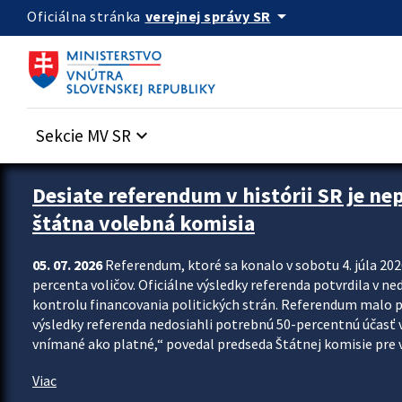
Preskocit na hlavný obsah
arrow_drop_down
verejnej správy SR
Oficiálna stránka
Sekcie MV SR
keyboard_arrow_down
Zastavit automatický posun upútavok
Desiate referendum v histórii SR je ne
štátna volebná komisia
05. 07. 2026
Referendum, ktoré sa konalo v sobotu 4. júla 202
percenta voličov. Oficiálne výsledky referenda potvrdila v ned
kontrolu financovania politických strán. Referendum malo 
výsledky referenda nedosiahli potrebnú 50-percentnú účasť 
vnímané ako platné,“ povedal predseda Štátnej komisie pre vo
Viac