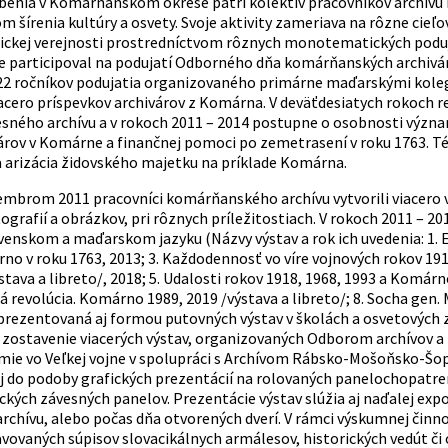
benia v Komárňanskom okrese patrí kolektív pracovníkov archívu 
ľom šírenia kultúry a osvety. Svoje aktivity zameriava na rôzne cie
aickej verejnosti prostredníctvom rôznych monotematických poduj
ne participoval na podujatí Odborného dňa komárňanských archivá
22 ročníkov podujatia organizovaného primárne maďarskými kol
iacero príspevkov archivárov z Komárna. V deväťdesiatych rokoch
sného archívu a v rokoch 2011 – 2014 postupne o osobnosti výz
tárov v Komárne a finančnej pomoci po zemetrasení v roku 1763. 
a arizácia židovského majetku na príklade Komárna.
mbrom 2011 pracovníci komárňanského archívu vytvorili viacero 
grafií a obrázkov, pri rôznych príležitostiach. V rokoch 2011 – 2
venskom a maďarskom jazyku (Názvy výstav a rok ich uvedenia: 1. E
 v roku 1763, 2013; 3. Každodennosť vo víre vojnových rokov 1914 
ava a libreto/, 2018; 5. Udalosti rokov 1918, 1968, 1993 a Komárno
á revolúcia. Komárno 1989, 2019 /výstava a libreto/; 8. Socha gen. 
 prezentovaná aj formou putovných výstav v školách a osvetových
zostavenie viacerých výstav, organizovaných Odborom archívov a re
mie vo Veľkej vojne v spolupráci s Archívom Rábsko-Mošoňsko-Šopro
aj do podoby grafických prezentácií na rolovaných panelochopatre
ckých závesných panelov. Prezentácie výstav slúžia aj naďalej exp
rchívu, alebo počas dňa otvorených dverí. V rámci výskumnej činno
avovaných súpisov slovacikálnych armálesov, historických vedút či