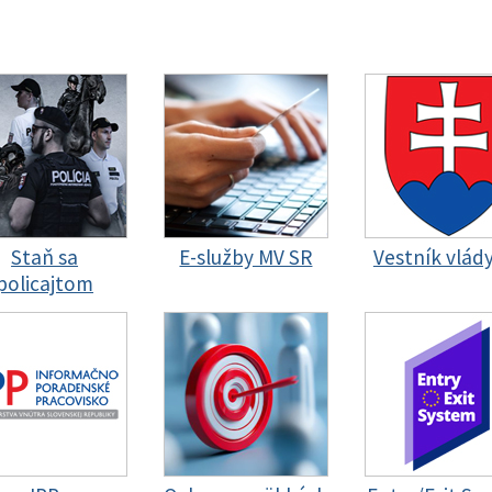
Staň sa
E-služby MV SR
Vestník vlád
policajtom