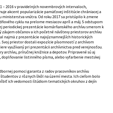
011 – 2016 v pravidelných novembrových intervaloch,
uje akcent popularizácie pamäťovej inštitúcie chrániacej a
 ministerstva vnútra. Od roku 2017 sa pristúpilo k zmene
dňového cyklu na prelome mesiacov apríl a máj. S odstupom
ej periodickej prezentácie komárňanského archívu smerom k
 záujem občanov a ich početné návštevy priestorov archívu
ával najmä z prezentácie najvýznamnejších historických
 Svoj priestor dostali expozície písomností z archívom
ere využívaný pri prezentácii archívnictva pred verejnosťou.
rchívu, príručnej knižnice a depotov. Pripravené sú aj
, doplňovanie listinného písma, alebo vyfarbenie mestskej
dbornej pomoci garanta z radov pracovníkov archívu
e študentov z rôznych škôl na území mesta. Ich cieľom bolo
hĺbiť ich vedomosti štúdiom tematických okruhov z dejín