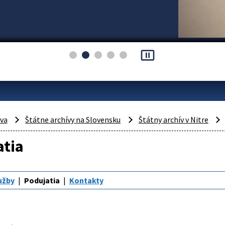
pause_presentation
áva
Štátne archívy na Slovensku
Štátny archív v Nitre
atia
užby
Podujatia
Kontakty