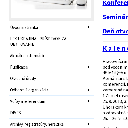
Konfere
Seminár
Úvodná stránka
Deň otv
LEX UKRAJINA - PRÍSPEVOK ZA
UBYTOVANIE
K a l e n 
Aktuálne informácie
Pracovníci ar
pod vedením r
Publikácie
dôležitých ú
Komárňanskýc
Okresné úrady
konferencií,
zameraná naj
Odborová organizácia
1.Zemetraseni
25. 9. 2013; 
Voľby a referendum
Uhorskom kráľo
a zdravotná st
DIVES
25. – 26. 9. 
Archívy, registratúry, heraldika