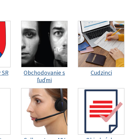
y SR
Obchodovanie s
Cudzinci
ľuďmi