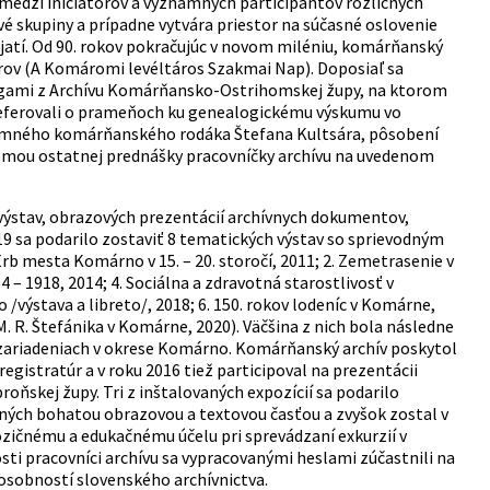
medzi iniciátorov a významných participantov rozličných
ľové skupiny a prípadne vytvára priestor na súčasné oslovenie
atí. Od 90. rokov pokračujúc v novom miléniu, komárňanský
rov (A Komáromi levéltáros Szakmai Nap). Doposiaľ sa
egami z Archívu Komárňansko-Ostrihomskej župy, na ktorom
 referovali o prameňoch ku genealogickému výskumu vo
namného komárňanského rodáka Štefana Kultsára, pôsobení
Témou ostatnej prednášky pracovníčky archívu na uvedenom
výstav, obrazových prezentácií archívnych dokumentov,
019 sa podarilo zostaviť 8 tematických výstav so sprievodným
rb mesta Komárno v 15. – 20. storočí, 2011; 2. Zemetrasenie v
– 1918, 2014; 4. Sociálna a zdravotná starostlivosť v
 /výstava a libreto/, 2018; 6. 150. rokov lodeníc v Komárne,
M. R. Štefánika v Komárne, 2020). Väčšina z nich bola následne
 zariadeniach v okrese Komárno. Komárňanský archív poskytol
gistratúr a v roku 2016 tiež participoval na prezentácii
ňskej župy. Tri z inštalovaných expozícií sa podarilo
ných bohatou obrazovou a textovou časťou a zvyšok zostal v
ozičnému a edukačnému účelu pri sprevádzaní exkurzií v
sti pracovníci archívu sa vypracovanými heslami zúčastnili na
 osobností slovenského archívnictva.