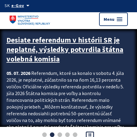
Preskocit na hlavný obsah
arrow_drop_down
SK
e-Gov
menu
Menu
Zastavit automatický posun upútavok
Desiate referendum v histórii SR je
neplatné, výsledky potvrdila štátna
volebná komisia
05. 07. 2026
Referendum, ktoré sa konalo v sobotu 4. júla
2026, je neplatné, zúčastnilo sa na ňom 16,13 percenta
voličov. Oficiálne výsledky referenda potvrdila v nedeľu 5.
júla 2026 Štátna komisia pre voľby a kontrolu
financovania politických strán. Referendum malo
pokojný priebeh. „Môžem konštatovať, že výsledky
referenda nedosiahli potrebnú 50-percentnú účasť
voličov na to, aby mohlo byť toto referendum vnímané
ako platné,“ povedal predseda Štátnej komisie pre voľby
pause_presentation
a kontrolu financovania politických...