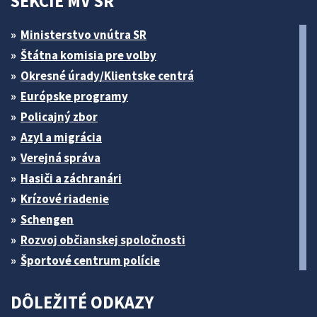
SEKCIE MV SR
Ministerstvo vnútra SR
Štátna komisia pre volby
Okresné úrady/Klientske centrá
Európske programy
Policajný zbor
Azyl a migrácia
Verejná správa
Hasiči a záchranári
Krízové riadenie
Schengen
Rozvoj občianskej spoločnosti
Športové centrum polície
DÔLEŽITÉ ODKAZY