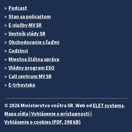
Podcast
Stan sa policajtom
E-služby MV SR
Vestník vlády SR
Obchodovanie s ľuďmi
Cudzinci
Miestna štátna správa
Vládny program ESO
Call centrum MV SR
E-trhovisko
© 2026 Ministerstvo vnútra SR. Web od
ELET systems
.
Mapa sídla
|
Vyhlásenie o prístupnosti
|
Vyhlásenie o cookies (PDF, 398 kB)