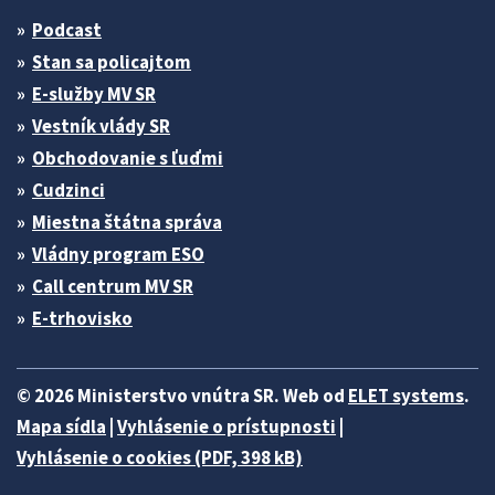
Podcast
Stan sa policajtom
E-služby MV SR
Vestník vlády SR
Obchodovanie s ľuďmi
Cudzinci
Miestna štátna správa
Vládny program ESO
Call centrum MV SR
E-trhovisko
© 2026 Ministerstvo vnútra SR. Web od
ELET systems
.
Mapa sídla
|
Vyhlásenie o prístupnosti
|
Vyhlásenie o cookies (PDF, 398 kB)