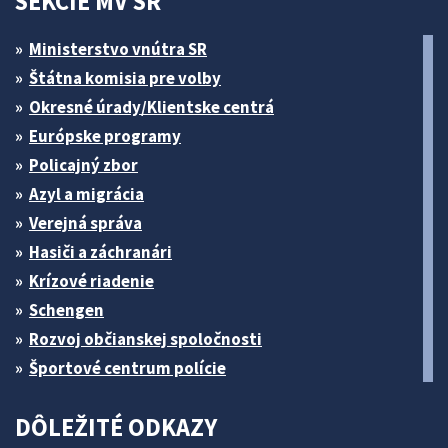
SEKCIE MV SR
Ministerstvo vnútra SR
Štátna komisia pre volby
Okresné úrady/Klientske centrá
Európske programy
Policajný zbor
Azyl a migrácia
Verejná správa
Hasiči a záchranári
Krízové riadenie
Schengen
Rozvoj občianskej spoločnosti
Športové centrum polície
DÔLEŽITÉ ODKAZY