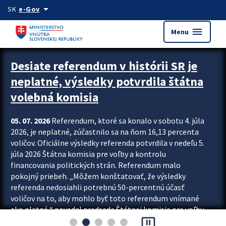
Preskocit na hlavný obsah
arrow_drop_down
SK
e-Gov
menu
Menu
Zastavit automatický posun upútavok
Desiate referendum v histórii SR je
neplatné, výsledky potvrdila štátna
volebná komisia
05. 07. 2026
Referendum, ktoré sa konalo v sobotu 4. júla
2026, je neplatné, zúčastnilo sa na ňom 16,13 percenta
voličov. Oficiálne výsledky referenda potvrdila v nedeľu 5.
júla 2026 Štátna komisia pre voľby a kontrolu
financovania politických strán. Referendum malo
pokojný priebeh. „Môžem konštatovať, že výsledky
referenda nedosiahli potrebnú 50-percentnú účasť
voličov na to, aby mohlo byť toto referendum vnímané
ako platné,“ povedal predseda Štátnej komisie pre voľby
pause_presentation
a kontrolu financovania politických...