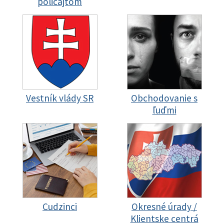
policajtom
Vestník vlády SR
Obchodovanie s
ľuďmi
Cudzinci
Okresné úrady /
Klientske centrá