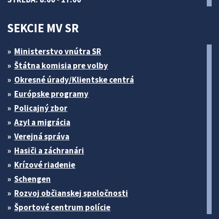
SEKCIE MV SR
Ministerstvo vnútra SR
Štátna komisia pre volby
Okresné úrady/Klientske centrá
Európske programy
Policajný zbor
Azyl a migrácia
Verejná správa
Hasiči a záchranári
Krízové riadenie
Schengen
Rozvoj občianskej spoločnosti
Športové centrum polície