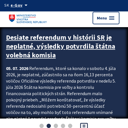
Preskocit na hlavný obsah
arrow_drop_down
SK
e-Gov
menu
Menu
Zastavit automatický posun upútavok
Desiate referendum v histórii SR je
neplatné, výsledky potvrdila štátna
volebná komisia
05. 07. 2026
Referendum, ktoré sa konalo v sobotu 4. júla
2026, je neplatné, zúčastnilo sa na ňom 16,13 percenta
voličov. Oficiálne výsledky referenda potvrdila v nedeľu 5.
júla 2026 Štátna komisia pre voľby a kontrolu
financovania politických strán. Referendum malo
pokojný priebeh. „Môžem konštatovať, že výsledky
referenda nedosiahli potrebnú 50-percentnú účasť
voličov na to, aby mohlo byť toto referendum vnímané
ako platné,“ povedal predseda Štátnej komisie pre voľby
pause_presentation
a kontrolu financovania politických...