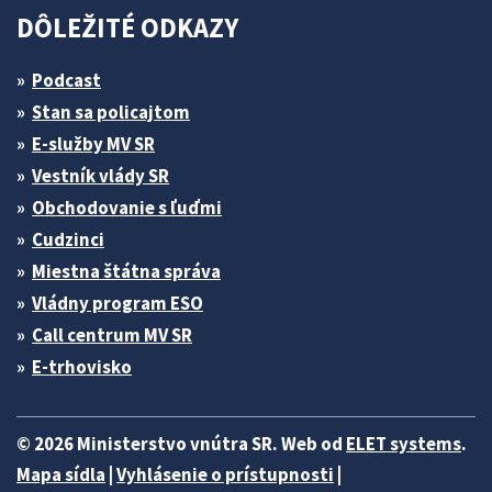
DÔLEŽITÉ ODKAZY
Podcast
Stan sa policajtom
E-služby MV SR
Vestník vlády SR
Obchodovanie s ľuďmi
Cudzinci
Miestna štátna správa
Vládny program ESO
Call centrum MV SR
E-trhovisko
© 2026 Ministerstvo vnútra SR. Web od
ELET systems
.
Mapa sídla
|
Vyhlásenie o prístupnosti
|