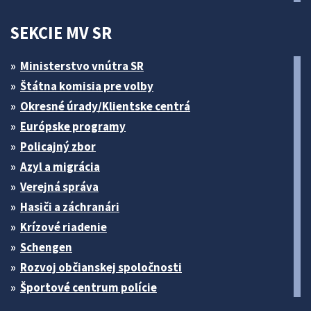
SEKCIE MV SR
Ministerstvo vnútra SR
Štátna komisia pre volby
Okresné úrady/Klientske centrá
Európske programy
Policajný zbor
Azyl a migrácia
Verejná správa
Hasiči a záchranári
Krízové riadenie
Schengen
Rozvoj občianskej spoločnosti
Športové centrum polície