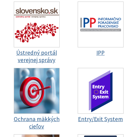
Ústredný portál
IPP
verejnej správy
Ochrana mäkkých
Entry/Exit System
cieľov