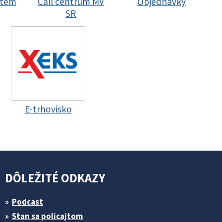
stem
Call centrum MV
Objednávky
SR
E-trhovisko
DÔLEŽITÉ ODKAZY
Podcast
Stan sa policajtom