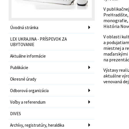
V publikačne
PreHradište,
monografie, b
História Nov
Úvodná stránka
V oblasti kul
LEX UKRAJINA - PRÍSPEVOK ZA
a podujatiam
UBYTOVANIE
miestnej a r
maďarskými p
Aktuálne informácie
na prezentáci
Publikácie
Výstavy real
aktuálne výro
Okresné úrady
venovaná dej
Odborová organizácia
Voľby a referendum
DIVES
Archívy, registratúry, heraldika