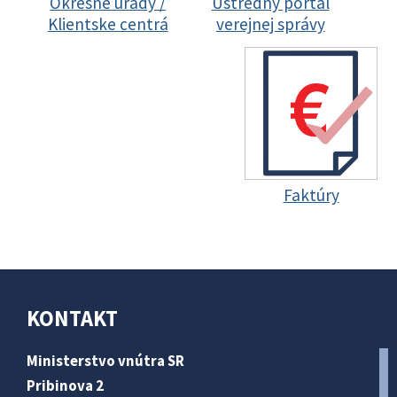
Okresné úrady /
Ústredný portál
Klientske centrá
verejnej správy
Faktúry
KONTAKT
Ministerstvo vnútra SR
Pribinova 2