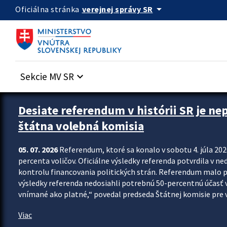
Preskocit na hlavný obsah
arrow_drop_down
verejnej správy SR
Oficiálna stránka
Sekcie MV SR
keyboard_arrow_down
Zastavit automatický posun upútavok
Desiate referendum v histórii SR je ne
štátna volebná komisia
05. 07. 2026
Referendum, ktoré sa konalo v sobotu 4. júla 202
percenta voličov. Oficiálne výsledky referenda potvrdila v ned
kontrolu financovania politických strán. Referendum malo 
výsledky referenda nedosiahli potrebnú 50-percentnú účasť 
vnímané ako platné,“ povedal predseda Štátnej komisie pre vo
Viac