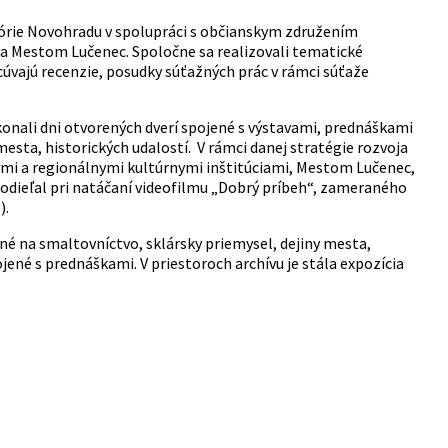
stórie Novohradu v spolupráci s občianskym združením
a Mestom Lučenec. Spoločne sa realizovali tematické
acúvajú recenzie, posudky súťažných prác v rámci súťaže
e konali dni otvorených dverí spojené s výstavami, prednáškami
sta, historických udalostí. V rámci danej stratégie rozvoja
ymi a regionálnymi kultúrnymi inštitúciami, Mestom Lučenec,
podieľal pri natáčaní videofilmu „Dobrý príbeh“, zameraného
).
né na smaltovníctvo, sklársky priemysel, dejiny mesta,
ojené s prednáškami. V priestoroch archívu je stála expozícia