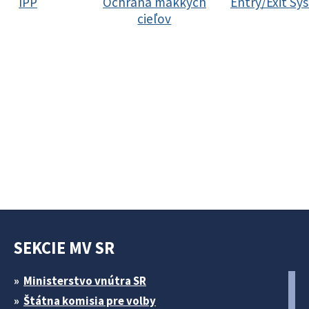
IPP
Ochrana mäkkých
Entry/Exit Sy
cieľov
SEKCIE MV SR
Ministerstvo vnútra SR
Štátna komisia pre volby