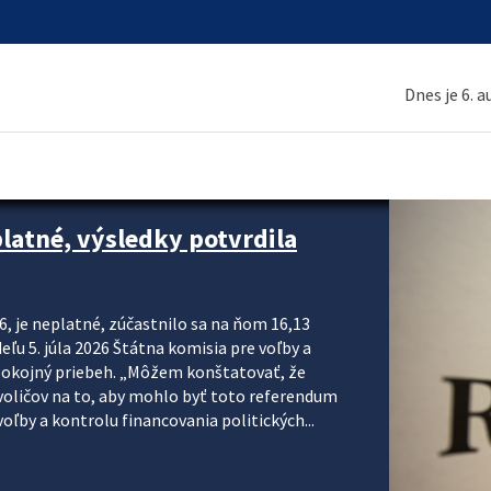
Dnes je 6. 
platné, výsledky potvrdila
6, je neplatné, zúčastnilo sa na ňom 16,13
eľu 5. júla 2026 Štátna komisia pre voľby a
pokojný priebeh. „Môžem konštatovať, že
voličov na to, aby mohlo byť toto referendum
ľby a kontrolu financovania politických...