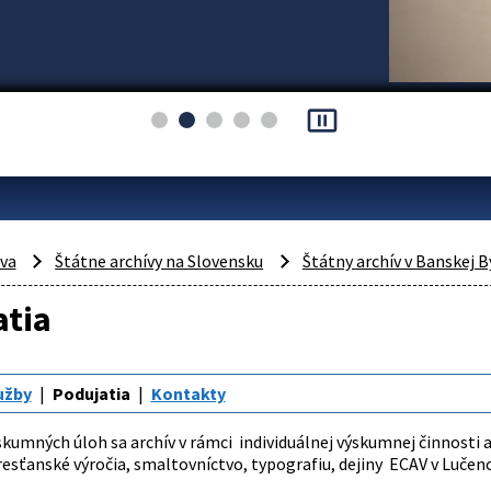
pause_presentation
áva
Štátne archívy na Slovensku
Štátny archív v Banskej B
atia
užby
Podujatia
Kontakty
ýskumných úloh sa archív v rámci individuálnej výskumnej činnosti
esťanské výročia, smaltovníctvo, typografiu, dejiny ECAV v Lučenc