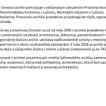
j činnosti archív participuje s občianskym združením Priatelia hi
 Novohradskou knižnicou v Lučenci, Mestským múzeom v Lučenci, 
ulletiny. Pracovníci archívu pravidelne prispievajú do tlače, vypr
ohradu.
túrnej a osvetovej činnosti sa už od roku 2006 v archíve pravideln
i zameranými na oblasť archívnictva, židovstva, pamätihodností me
egionálnej kultúry archív udržiava nadštandardné vzťahy s miestn
artnermi v rámci cezhraničnej spolupráce. V roku 2018 sa archív 
u dejín a súčasného života v meste Lučenec (odvysielané aj na TA3
izované v archíve prezentovali cimélie lučeneckého archívu zamera
čia, osobnosti, historické pohľadnice, architektúru, ktoré boli sp
inám miestnych tlačiarní a secesnej architektúry.