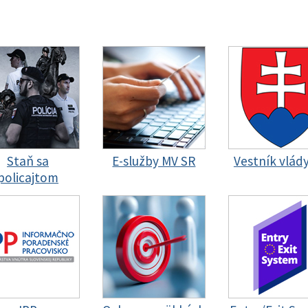
Staň sa
E-služby MV SR
Vestník vlád
policajtom