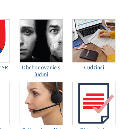
y SR
Obchodovanie s
Cudzinci
ľuďmi