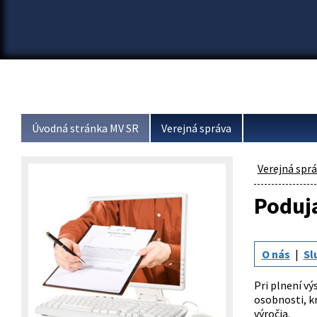
Úvodná stránka MV SR
Verejná správa
Verejná spr
Poduj
O nás
Sl
Pri plnení v
osobnosti, kr
výročia.