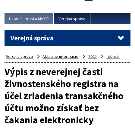
Viac
Úvodná stránka MV SR
Verejná správa
Verejná správa
Verejná správa
Aktuálne informácie
2025
február
Výpis z neverejnej časti
živnostenského registra na
účel zriadenia transakčného
účtu možno získať bez
čakania elektronicky