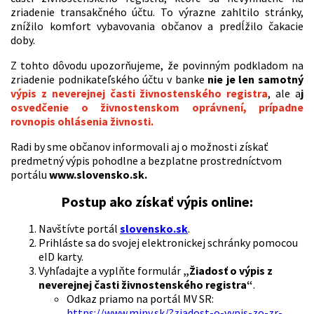
zriadenie transakčného účtu. To výrazne zahltilo stránky,
znížilo komfort vybavovania občanov a predĺžilo čakacie
doby.
Z tohto dôvodu upozorňujeme, že povinným podkladom na
zriadenie podnikateľského účtu v banke
nie je len samotný
výpis z neverejnej časti živnostenského registra
, ale a
j
osvedčenie o živnostenskom oprávnení, prípadne
rovnopis ohlásenia živnosti.
Radi by sme občanov informovali aj o možnosti získať
predmetný výpis pohodlne a bezplatne prostredníctvom
portálu
www.slovensko.sk.
Postup ako získať výpis online:
Navštívte portál
slovensko.sk
.
Prihláste sa do svojej elektronickej schránky pomocou
eID karty.
Vyhľadajte a vyplňte formulár
„Žiadosť o výpis z
neverejnej časti živnostenského registra“
.
Odkaz priamo na portál MV SR:
https://www.minv.sk/?ziadost-o-vypis-zo-zr-