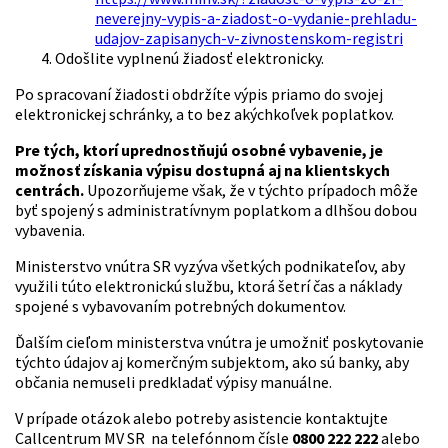
neverejny-vypis-a-ziadost-o-vydanie-prehladu-
udajov-zapisanych-v-zivnostenskom-registri
Odošlite vyplnenú žiadosť elektronicky.
Po spracovaní žiadosti obdržíte výpis priamo do svojej
elektronickej schránky, a to bez akýchkoľvek poplatkov.
Pre tých, ktorí uprednostňujú osobné vybavenie, je
možnosť získania výpisu dostupná aj na klientskych
centrách.
Upozorňujeme však, že v týchto prípadoch môže
byť spojený s administratívnym poplatkom a dlhšou dobou
vybavenia.
Ministerstvo vnútra SR vyzýva všetkých podnikateľov, aby
využili túto elektronickú službu, ktorá šetrí čas a náklady
spojené s vybavovaním potrebných dokumentov.
Ďalším cieľom ministerstva vnútra je umožniť poskytovanie
týchto údajov aj komerčným subjektom, ako sú banky, aby
občania nemuseli predkladať výpisy manuálne.
V prípade otázok alebo potreby asistencie kontaktujte
Callcentrum MV SR na telefónnom čísle
0800 222 222
alebo