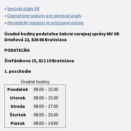
Vestník vlády SR
Operatívne pokyny pre okresné úrady
Heraldický register je prístupný online
Úradné hodiny podateľne Sekcie verejnej správy MV SR
Drieňová 22, 826 86 Bratislava
P
ODATEĽŇA
Štefánikova 15,
812 19
Bratislava
1. poschodie
Úradné hodiny
Pondelok
08.00 – 15.00
Utorok
08.00 – 15.00
Streda
08.00 – 17.00
Štvrtok
08.00 – 15.00
Piatok
08.00 – 14.00