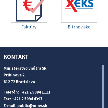
Faktúry
E-trhovisko
KONTAKT
Ministerstvo vnútra SR
Pribinova 2
812 72 Bratislava
Telefón: +421 2 5094 1111
Fax: +421 2 5094 4397
E-mail:
public@minv
.sk