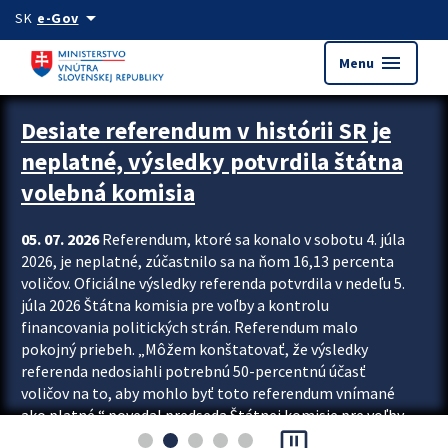
Preskocit na hlavný obsah
arrow_drop_down
SK
e-Gov
menu
Menu
Zastavit automatický posun upútavok
Desiate referendum v histórii SR je
neplatné, výsledky potvrdila štátna
volebná komisia
05. 07. 2026
Referendum, ktoré sa konalo v sobotu 4. júla
2026, je neplatné, zúčastnilo sa na ňom 16,13 percenta
voličov. Oficiálne výsledky referenda potvrdila v nedeľu 5.
júla 2026 Štátna komisia pre voľby a kontrolu
financovania politických strán. Referendum malo
pokojný priebeh. „Môžem konštatovať, že výsledky
referenda nedosiahli potrebnú 50-percentnú účasť
voličov na to, aby mohlo byť toto referendum vnímané
ako platné,“ povedal predseda Štátnej komisie pre voľby
pause_presentation
a kontrolu financovania politických...