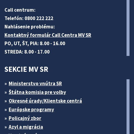
Call centrum:
Telefón: 0800 222 222
Nahlásenie problému:
Kontaktný formulár Call Centra MV SR
PO, UT, ŠT, PIA: 8.00 - 16.00
STREDA: 8.00 - 17.00
SEKCIE MV SR
Ministerstvo vnútra SR
Štátna komisia pre volby
Okresné úrady/Klientske centrá
Európske programy
Policajný zbor
Azyl a migrácia