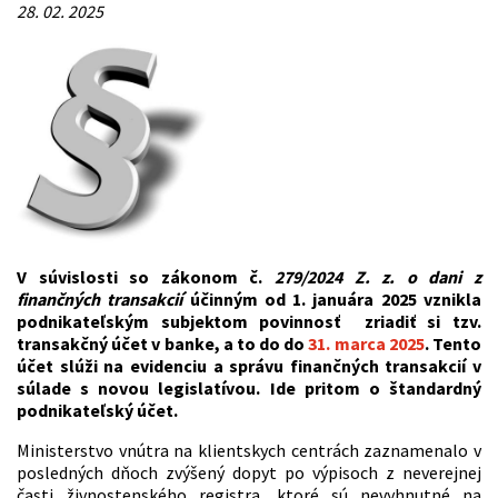
28. 02. 2025
V súvislosti so zákonom č.
279/2024 Z. z. o dani z
finančných transakcií
účinným od 1. januára 2025 vznikla
podnikateľským subjektom povinnosť zriadiť si tzv.
transakčný účet v banke, a to do do
31. marca 2025
. Tento
účet slúži na evidenciu a správu finančných transakcií v
súlade s novou legislatívou. Ide pritom o štandardný
podnikateľský účet.
Ministerstvo vnútra na klientskych centrách zaznamenalo v
posledných dňoch zvýšený dopyt po výpisoch z neverejnej
časti živnostenského registra, ktoré sú nevyhnutné na