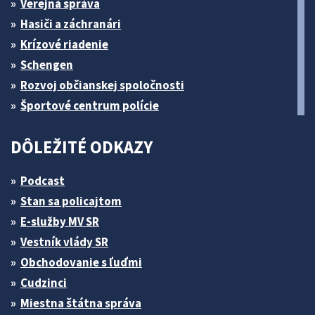
Verejná správa
Hasiči a záchranári
Krízové riadenie
Schengen
Rozvoj občianskej spoločnosti
Športové centrum polície
DÔLEŽITÉ ODKAZY
Podcast
Stan sa policajtom
E-služby MV SR
Vestník vlády SR
Obchodovanie s ľuďmi
Cudzinci
Miestna štátna správa