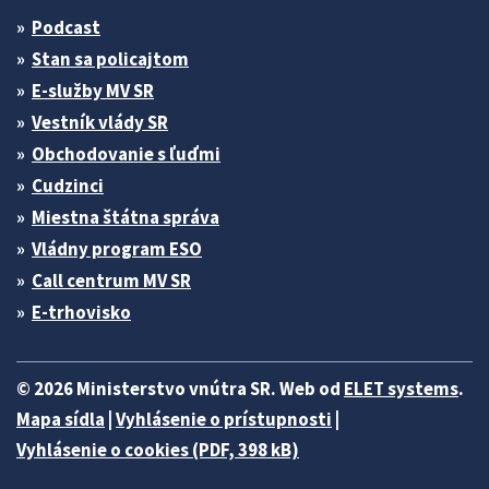
Podcast
Stan sa policajtom
E-služby MV SR
Vestník vlády SR
Obchodovanie s ľuďmi
Cudzinci
Miestna štátna správa
Vládny program ESO
Call centrum MV SR
E-trhovisko
© 2026 Ministerstvo vnútra SR. Web od
ELET systems
.
Mapa sídla
|
Vyhlásenie o prístupnosti
|
Vyhlásenie o cookies (PDF, 398 kB)