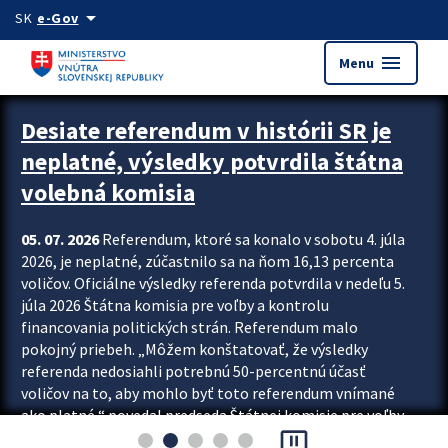
Preskocit na hlavný obsah
arrow_drop_down
SK
e-Gov
menu
Menu
Zastavit automatický posun upútavok
Desiate referendum v histórii SR je
neplatné, výsledky potvrdila štátna
volebná komisia
05. 07. 2026
Referendum, ktoré sa konalo v sobotu 4. júla
2026, je neplatné, zúčastnilo sa na ňom 16,13 percenta
voličov. Oficiálne výsledky referenda potvrdila v nedeľu 5.
júla 2026 Štátna komisia pre voľby a kontrolu
financovania politických strán. Referendum malo
pokojný priebeh. „Môžem konštatovať, že výsledky
referenda nedosiahli potrebnú 50-percentnú účasť
voličov na to, aby mohlo byť toto referendum vnímané
ako platné,“ povedal predseda Štátnej komisie pre voľby
pause_presentation
a kontrolu financovania politických...