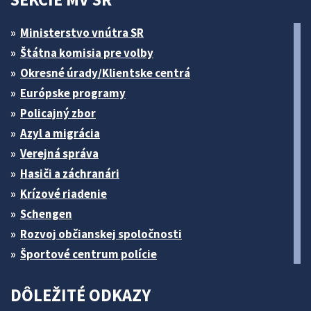
Ministerstvo vnútra SR
Štátna komisia pre volby
Okresné úrady/Klientske centrá
Európske programy
Policajný zbor
Azyl a migrácia
Verejná správa
Hasiči a záchranári
Krízové riadenie
Schengen
Rozvoj občianskej spoločnosti
Športové centrum polície
DÔLEŽITÉ ODKAZY