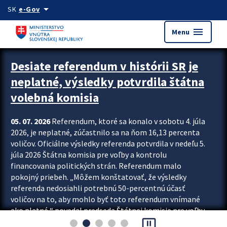
Preskocit na hlavný obsah
arrow_drop_down
SK
e-Gov
menu
Menu
Zastavit automatický posun upútavok
Desiate referendum v histórii SR je
neplatné, výsledky potvrdila štátna
volebná komisia
05. 07. 2026
Referendum, ktoré sa konalo v sobotu 4. júla
2026, je neplatné, zúčastnilo sa na ňom 16,13 percenta
voličov. Oficiálne výsledky referenda potvrdila v nedeľu 5.
júla 2026 Štátna komisia pre voľby a kontrolu
financovania politických strán. Referendum malo
pokojný priebeh. „Môžem konštatovať, že výsledky
referenda nedosiahli potrebnú 50-percentnú účasť
voličov na to, aby mohlo byť toto referendum vnímané
ako platné,“ povedal predseda Štátnej komisie pre voľby
pause_presentation
a kontrolu financovania politických...