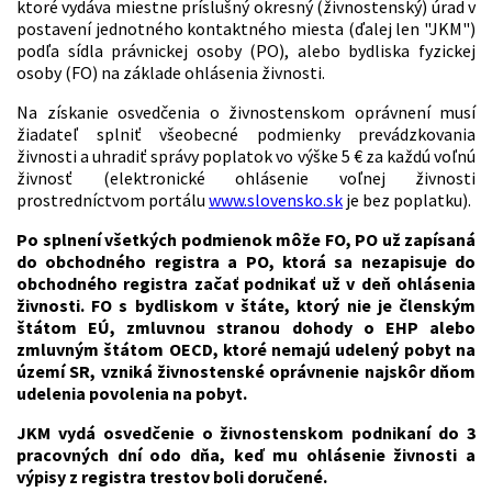
ktoré vydáva miestne príslušný okresný (živnostenský) úrad v
postavení jednotného kontaktného miesta (ďalej len "JKM")
podľa sídla právnickej osoby (PO), alebo bydliska fyzickej
osoby (FO) na základe ohlásenia živnosti.
Na získanie osvedčenia o živnostenskom oprávnení musí
žiadateľ splniť všeobecné podmienky prevádzkovania
živnosti a uhradiť správy poplatok vo výške 5 € za každú voľnú
živnosť (elektronické ohlásenie voľnej živnosti
prostredníctvom portálu
www.slovensko.sk
je bez poplatku).
Po splnení všetkých podmienok môže FO, PO už zapísaná
do obchodného registra a PO, ktorá sa nezapisuje do
obchodného registra začať podnikať už v deň ohlásenia
živnosti. FO s bydliskom v štáte, ktorý nie je členským
štátom EÚ, zmluvnou stranou dohody o EHP alebo
zmluvným štátom OECD, ktoré nemajú udelený pobyt na
území SR, vzniká živnostenské oprávnenie najskôr dňom
udelenia povolenia na pobyt.
JKM vydá osvedčenie o živnostenskom podnikaní do 3
pracovných dní odo dňa, keď mu ohlásenie živnosti a
výpisy z registra trestov boli doručené.