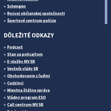
Schengen
Rozvoj občianskej spoločnosti
Športové centrum polície
DÔLEŽITÉ ODKAZY
Podcast
Stan sa policajtom
E-služby MV SR
Vestník vlády SR
Obchodovanie s ľuďmi
Cudzinci
Miestna štátna správa
Vládny program ESO
Call centrum MV SR