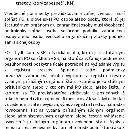
trestov, ktorý zabezpečí JKM)
Všeobecné podmienky prevádzkovania voľnej živnosti musí
spĺňať FO, u slovenskej PO osoba alebo osoby, ktoré sú jej
štatutárnym orgánom a u zahraničnej osoby musí všeobecné
podmienky spĺňať osoba vedúceho podniku zahraničnej
osoby alebo osoba vedúceho organizačnej zložky podniku
zahraničnej osoby.
FO s bydliskom v SR a fyzická osoba, ktorá je štatutárnym
orgánom PO so sídlom v SR, na ktorú sa vzťahuje podmienka
bezúhonnosti poskytne údaje potrebné na vyžiadanie výpisu
z registra trestov. Splnenie tejto podmienky
preukáže zahraničná osoba výpisom z registra trestov
vydaným príslušným orgánom štátu, ktorého je Fo štátnym
príslušníkom alebo v ktorom má PO sídlo, alebo štátu, v
ktorom sa FO preukázateľne zdržiavala v posledných 5
rokoch nepretržite najmenej 6 mesiacov. Ak sa takýto doklad
v uvedenom štáte nevydáva, výpis z registra trestov nahrádza
rovnocenná listina vydaná príslušným súdnym orgánom
alebo administratívnym orgánom alebo čestné vyhlásenie
osvedčené príslušným orgánom uvedeného štátu. Výpis z
registra trestov nesmie byť pri jeho predkladaní starší ako 3