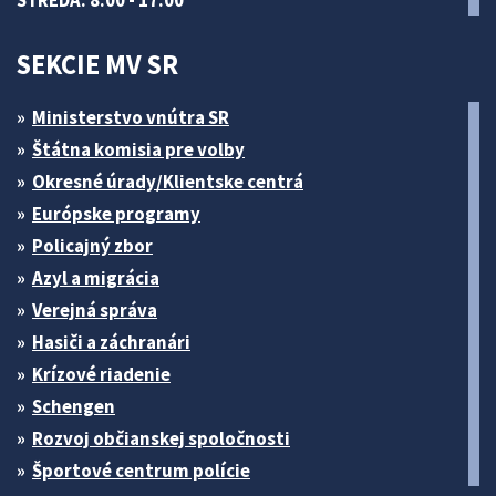
STREDA: 8.00 - 17.00
SEKCIE MV SR
Ministerstvo vnútra SR
Štátna komisia pre volby
Okresné úrady/Klientske centrá
Európske programy
Policajný zbor
Azyl a migrácia
Verejná správa
Hasiči a záchranári
Krízové riadenie
Schengen
Rozvoj občianskej spoločnosti
Športové centrum polície