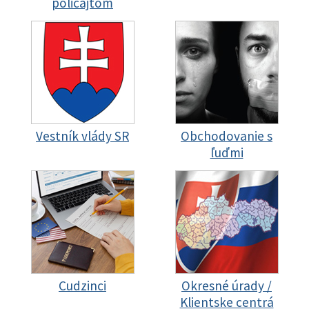
policajtom
Vestník vlády SR
Obchodovanie s
ľuďmi
Cudzinci
Okresné úrady /
Klientske centrá