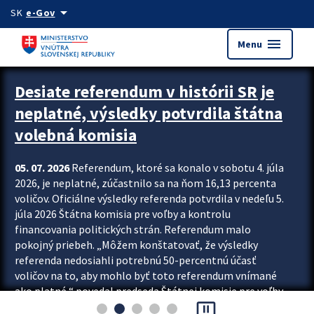
Preskocit na hlavný obsah
arrow_drop_down
SK
e-Gov
menu
Menu
Zastavit automatický posun upútavok
Desiate referendum v histórii SR je
neplatné, výsledky potvrdila štátna
volebná komisia
05. 07. 2026
Referendum, ktoré sa konalo v sobotu 4. júla
2026, je neplatné, zúčastnilo sa na ňom 16,13 percenta
voličov. Oficiálne výsledky referenda potvrdila v nedeľu 5.
júla 2026 Štátna komisia pre voľby a kontrolu
financovania politických strán. Referendum malo
pokojný priebeh. „Môžem konštatovať, že výsledky
referenda nedosiahli potrebnú 50-percentnú účasť
voličov na to, aby mohlo byť toto referendum vnímané
ako platné,“ povedal predseda Štátnej komisie pre voľby
pause_presentation
a kontrolu financovania politických...