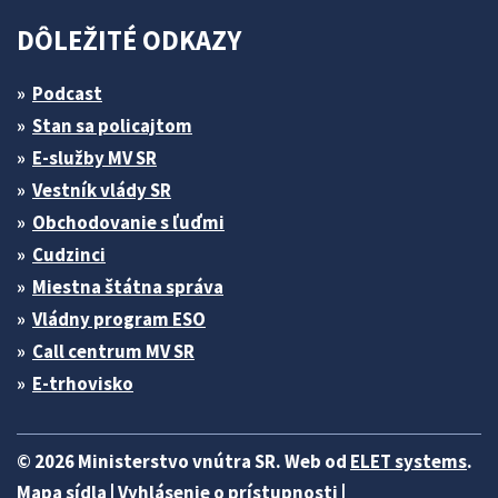
DÔLEŽITÉ ODKAZY
Podcast
Stan sa policajtom
E-služby MV SR
Vestník vlády SR
Obchodovanie s ľuďmi
Cudzinci
Miestna štátna správa
Vládny program ESO
Call centrum MV SR
E-trhovisko
© 2026 Ministerstvo vnútra SR. Web od
ELET systems
.
Mapa sídla
|
Vyhlásenie o prístupnosti
|