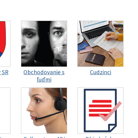
y SR
Obchodovanie s
Cudzinci
ľuďmi