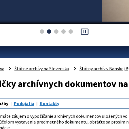
pause_presentation
áva
Štátne archívy na Slovensku
Štátny archív v Banskej B
ičky archívnych dokumentov na
užby
Podujatia
Kontakty
e máte záujem o vypožičanie archívnych dokumentov uložených vo fo
 účelom vystavenia predmetného dokumentu, obráťte sa prosím na
mácie.