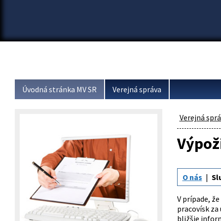
Úvodná stránka MV SR
Verejná správa
Verejná spr
Výpož
O nás
Sl
V prípade, ž
pracovísk za
bližšie infor