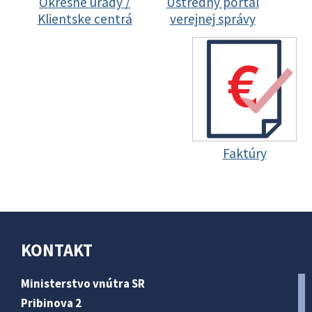
Okresné úrady /
Ústredný portál
Klientske centrá
verejnej správy
Faktúry
KONTAKT
Ministerstvo vnútra SR
Pribinova 2