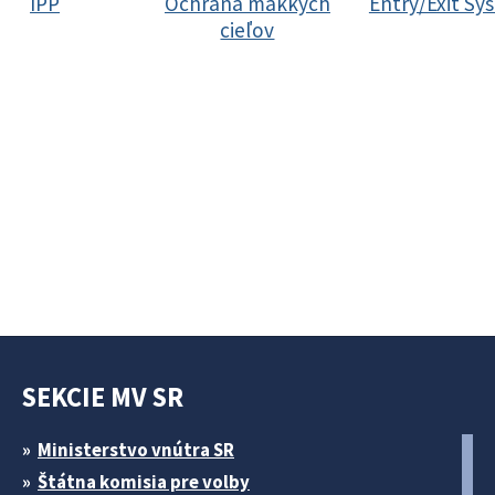
IPP
Ochrana mäkkých
Entry/Exit Sy
cieľov
SEKCIE MV SR
Ministerstvo vnútra SR
Štátna komisia pre volby