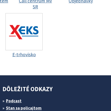
stem
Call centrum MV
Objednávky
SR
E-trhovisko
DÔLEŽITÉ ODKAZY
Podcast
Stan sa policajtom