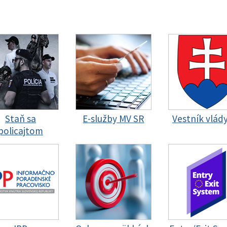
Staň sa
E-služby MV SR
Vestník vlád
policajtom