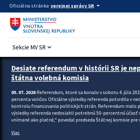
Preskocit na hlavný obsah
arrow_drop_down
verejnej správy SR
Oficiálna stránka
Sekcie MV SR
keyboard_arrow_down
Zastavit automatický posun upútavok
Desiate referendum v histórii SR je ne
štátna volebná komisia
05. 07. 2026
Referendum, ktoré sa konalo v sobotu 4. júla 202
percenta voličov. Oficiálne výsledky referenda potvrdila v ned
kontrolu financovania politických strán. Referendum malo 
výsledky referenda nedosiahli potrebnú 50-percentnú účasť 
vnímané ako platné,“ povedal predseda Štátnej komisie pre vo
Viac