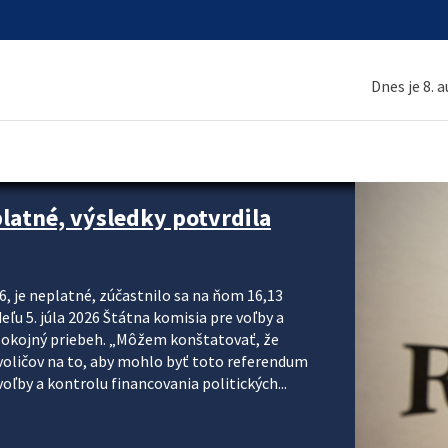
Dnes je 8. 
platné, výsledky potvrdila
6, je neplatné, zúčastnilo sa na ňom 16,13
eľu 5. júla 2026 Štátna komisia pre voľby a
pokojný priebeh. „Môžem konštatovať, že
voličov na to, aby mohlo byť toto referendum
ľby a kontrolu financovania politických...