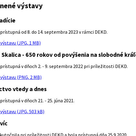
nené výstavy
adície
 prístupná od 8. do 14. septembra 2023 v rámci DEKD.
výstavu (JPG, 1 MB)
 Skalica - 650 rokov od povýšenia na slobodné krá
prístupná v dňoch 2. - 9. septembra 2022 pri príležitosti DEKD.
výstavu (PNG, 2 MB)
ctvo vtedy a dnes
prístupná v dňoch 21. - 25. júna 2021.
výstavu (JPG, 503 kB)
víc
kutočnila pri príležitosti DEKD a bola prístupná dňa 25.9.2020.