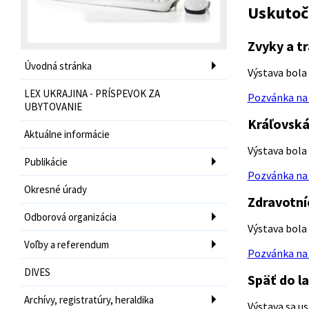
Uskutoč
Zvyky a tr
Úvodná stránka
Výstava bola
LEX UKRAJINA - PRÍSPEVOK ZA
Pozvánka na 
UBYTOVANIE
Kráľovská
Aktuálne informácie
Výstava bola 
Publikácie
Pozvánka na 
Okresné úrady
Zdravotní
Odborová organizácia
Výstava bola 
Voľby a referendum
Pozvánka na 
DIVES
Späť do la
Archívy, registratúry, heraldika
Výstava sa us