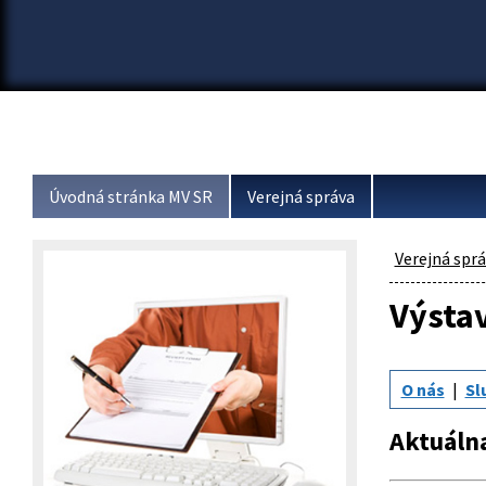
Úvodná stránka MV SR
Verejná správa
Verejná spr
Výsta
O nás
Sl
Aktuáln