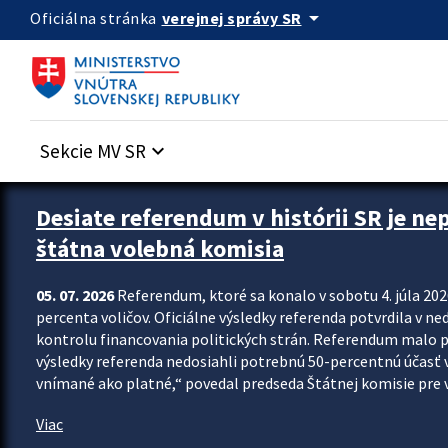
Preskocit na hlavný obsah
arrow_drop_down
verejnej správy SR
Oficiálna stránka
Sekcie MV SR
keyboard_arrow_down
Zastavit automatický posun upútavok
Desiate referendum v histórii SR je ne
štátna volebná komisia
05. 07. 2026
Referendum, ktoré sa konalo v sobotu 4. júla 202
percenta voličov. Oficiálne výsledky referenda potvrdila v ned
kontrolu financovania politických strán. Referendum malo 
výsledky referenda nedosiahli potrebnú 50-percentnú účasť 
vnímané ako platné,“ povedal predseda Štátnej komisie pre vo
Viac