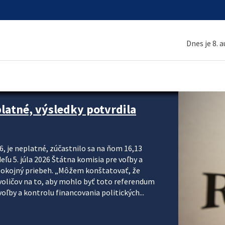
Dnes je 8. 
platné, výsledky potvrdila
6, je neplatné, zúčastnilo sa na ňom 16,13
eľu 5. júla 2026 Štátna komisia pre voľby a
pokojný priebeh. „Môžem konštatovať, že
voličov na to, aby mohlo byť toto referendum
ľby a kontrolu financovania politických...