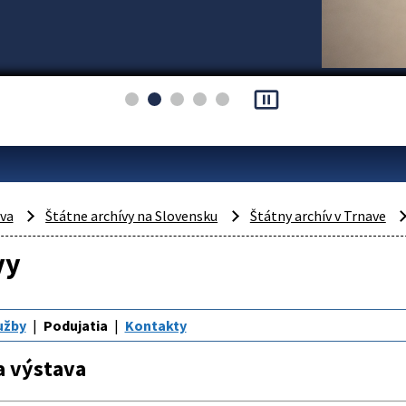
pause_presentation
áva
Štátne archívy na Slovensku
Štátny archív v Trnave
vy
užby
Podujatia
Kontakty
a výstava