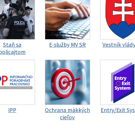
Staň sa
E-služby MV SR
Vestník vlád
policajtom
IPP
Ochrana mäkkých
Entry/Exit Sy
cieľov