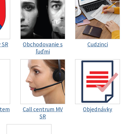
y SR
Obchodovanie s
Cudzinci
ľuďmi
stem
Call centrum MV
Objednávky
SR