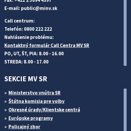
Fax: +421 2 5094 4397
E-mail:
public@minv
.sk
Call centrum:
Telefón: 0800 222 222
Nahlásenie problému:
Kontaktný formulár Call Centra MV SR
PO, UT, ŠT, PIA: 8.00 - 16.00
STREDA: 8.00 - 17.00
SEKCIE MV SR
Ministerstvo vnútra SR
Štátna komisia pre volby
Okresné úrady/Klientske centrá
Európske programy
Policajný zbor