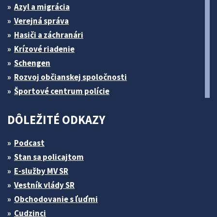
Azyl a migrácia
Verejná správa
Hasiči a záchranári
Krízové riadenie
Schengen
Rozvoj občianskej spoločnosti
Športové centrum polície
DÔLEŽITÉ ODKAZY
Podcast
Stan sa policajtom
E-služby MV SR
Vestník vlády SR
Obchodovanie s ľuďmi
Cudzinci