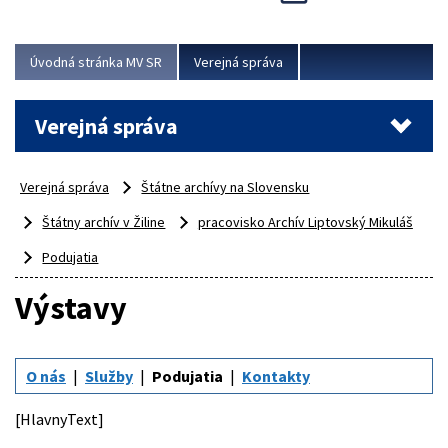
Viac
Úvodná stránka MV SR
Verejná správa
Verejná správa
Verejná správa
Štátne archívy na Slovensku
Štátny archív v Žiline
pracovisko Archív Liptovský Mikuláš
Podujatia
Výstavy
O nás
Služby
Podujatia
Kontakty
[HlavnyText]