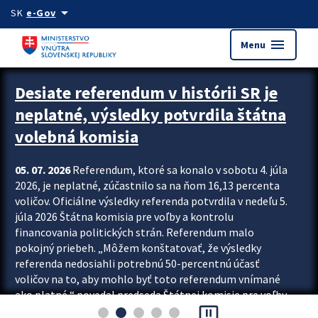
Preskocit na hlavný obsah
arrow_drop_down
SK
e-Gov
menu
Menu
Zastavit automatický posun upútavok
Desiate referendum v histórii SR je
neplatné, výsledky potvrdila štátna
volebná komisia
05. 07. 2026
Referendum, ktoré sa konalo v sobotu 4. júla
2026, je neplatné, zúčastnilo sa na ňom 16,13 percenta
voličov. Oficiálne výsledky referenda potvrdila v nedeľu 5.
júla 2026 Štátna komisia pre voľby a kontrolu
financovania politických strán. Referendum malo
pokojný priebeh. „Môžem konštatovať, že výsledky
referenda nedosiahli potrebnú 50-percentnú účasť
voličov na to, aby mohlo byť toto referendum vnímané
ako platné,“ povedal predseda Štátnej komisie pre voľby
pause_presentation
a kontrolu financovania politických...