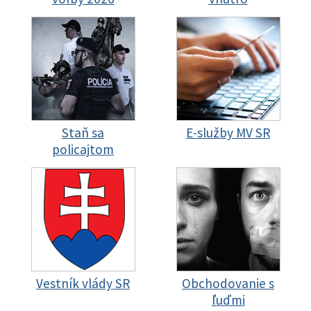
Staň sa
E-služby MV SR
policajtom
Vestník vlády SR
Obchodovanie s
ľuďmi