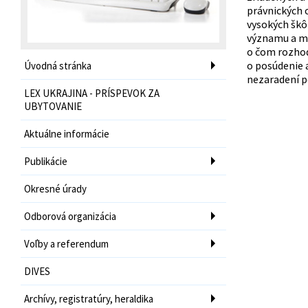
právnických 
vysokých škô
významu a ma
o čom rozhod
o posúdenie 
Úvodná stránka
nezaradení p
LEX UKRAJINA - PRÍSPEVOK ZA
UBYTOVANIE
Aktuálne informácie
Publikácie
Okresné úrady
Odborová organizácia
Voľby a referendum
DIVES
Archívy, registratúry, heraldika