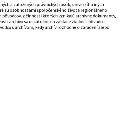
ných a založených právnických osôb, univerzít a iných
toré sú osobnosťami spoločenského života regionálneho
h pôvodcov, z činnosti ktorých vznikajú archívne dokumenty,
osti archívu sa uskutoční na základe žiadosti pôvodcu
odcu s archívom, kedy archív rozhodne o zaradení alebo