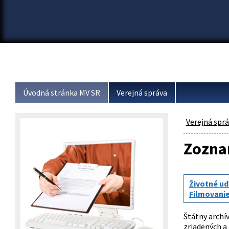
Úvodná stránka MV SR
Verejná správa
Verejná spr
Zoznam
Životné ud
Filmovanie
Štátny archí
zriadených a