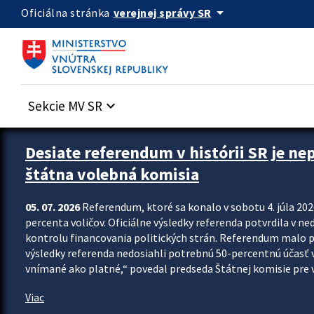
Preskocit na hlavný obsah
arrow_drop_down
verejnej správy SR
Oficiálna stránka
Sekcie MV SR
keyboard_arrow_down
Zastavit automatický posun upútavok
Desiate referendum v histórii SR je ne
štátna volebná komisia
05. 07. 2026
Referendum, ktoré sa konalo v sobotu 4. júla 202
percenta voličov. Oficiálne výsledky referenda potvrdila v ned
kontrolu financovania politických strán. Referendum malo 
výsledky referenda nedosiahli potrebnú 50-percentnú účasť 
vnímané ako platné,“ povedal predseda Štátnej komisie pre vo
Viac