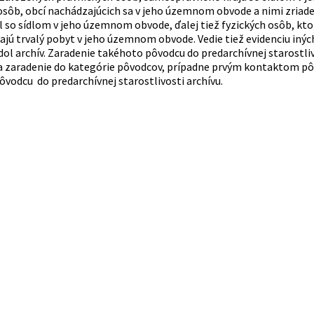
osôb, obcí nachádzajúcich sa v jeho územnom obvode a nimi zriade
l so sídlom v jeho územnom obvode, ďalej tiež fyzických osôb, k
jú trvalý pobyt v jeho územnom obvode. Vedie tiež evidenciu inýc
ol archív. Zaradenie takéhoto pôvodcu do predarchívnej starostliv
a zaradenie do kategórie pôvodcov, prípadne prvým kontaktom pôv
ôvodcu do predarchívnej starostlivosti archívu.