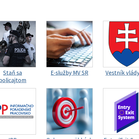
Staň sa
E-služby MV SR
Vestník vlád
policajtom