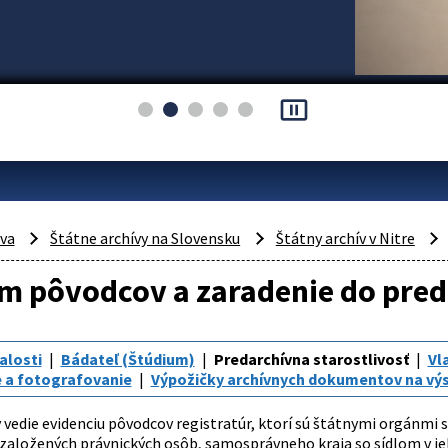
pause_presentation
áva
Štátne archívy na Slovensku
Štátny archív v Nitre
 pôvodcov a zaradenie do preda
alosti
Bádateľ (Štúdium)
Predarchívna starostlivosť
Vl
 a fotografovanie
Výpožičky archívnych dokumentov na vý
v vedie evidenciu pôvodcov registratúr, ktorí sú štátnymi orgánm
 založených právnických osôb, samosprávneho kraja so sídlom v 