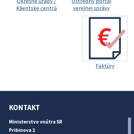
Okresné úrady /
Ústredný portál
Klientske centrá
verejnej správy
Faktúry
KONTAKT
Ministerstvo vnútra SR
Pribinova 2