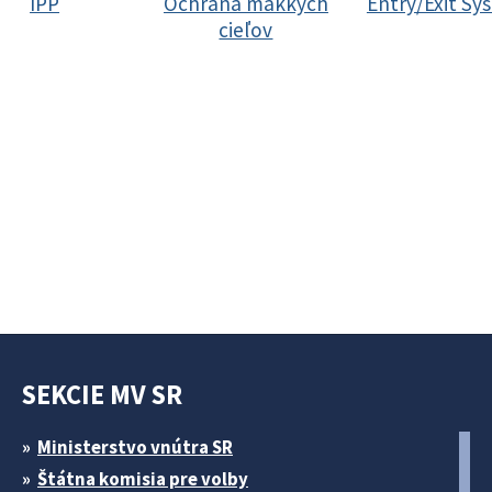
IPP
Ochrana mäkkých
Entry/Exit Sy
cieľov
SEKCIE MV SR
Ministerstvo vnútra SR
Štátna komisia pre volby