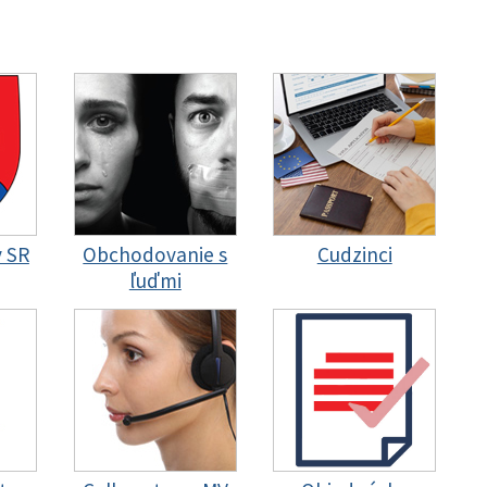
y SR
Obchodovanie s
Cudzinci
ľuďmi