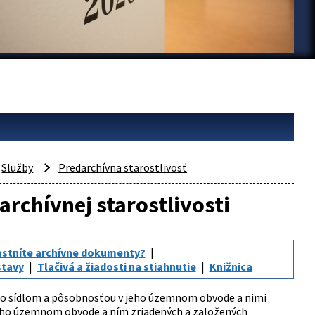
Služby
Predarchívna starostlivosť
rchívnej starostlivosti
astníte archívne dokumenty?
stavy
Tlačivá a žiadosti na stiahnutie
Knižnica
i so sídlom a pôsobnosťou v jeho územnom obvode a nimi
jeho územnom obvode a ním zriadených a založených