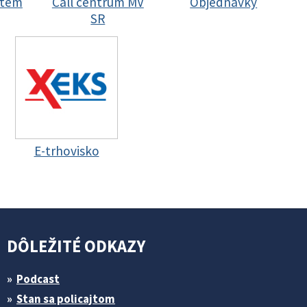
stem
Call centrum MV
Objednávky
SR
E-trhovisko
DÔLEŽITÉ ODKAZY
Podcast
Stan sa policajtom