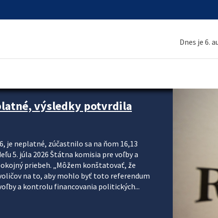
Dnes je 6. 
platné, výsledky potvrdila
6, je neplatné, zúčastnilo sa na ňom 16,13
eľu 5. júla 2026 Štátna komisia pre voľby a
pokojný priebeh. „Môžem konštatovať, že
voličov na to, aby mohlo byť toto referendum
ľby a kontrolu financovania politických...