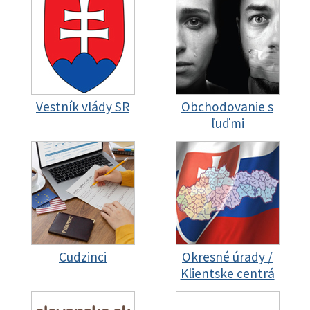
Vestník vlády SR
Obchodovanie s
ľuďmi
Cudzinci
Okresné úrady /
Klientske centrá