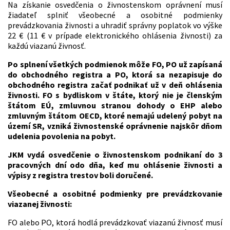
Na získanie osvedčenia o živnostenskom oprávnení musí
žiadateľ splniť všeobecné a osobitné podmienky
prevádzkovania živnosti a uhradiť správny poplatok vo výške
22 € (11 € v prípade elektronického ohlásenia živnosti) za
každú viazanú živnosť.
Po splnení všetkých podmienok môže FO, PO už zapísaná
do obchodného registra a PO, ktorá sa nezapisuje do
obchodného registra začať podnikať už v deň ohlásenia
živnosti.
FO s bydliskom v štáte, ktorý nie je členským
štátom EÚ, zmluvnou stranou dohody o EHP alebo
zmluvným štátom OECD, ktoré nemajú udelený pobyt na
území SR, vzniká živnostenské oprávnenie najskôr dňom
udelenia povolenia na pobyt.
JKM vydá osvedčenie o živnostenskom podnikaní do 3
pracovných dní odo dňa, keď mu ohlásenie živnosti a
výpisy z registra trestov boli doručené.
Všeobecné a osobitné podmienky pre prevádzkovanie
viazanej živnosti:
FO alebo PO, ktorá hodlá prevádzkovať viazanú živnosť musí