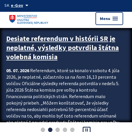
Preskocit na hlavný obsah
arrow_drop_down
SK
e-Gov
menu
Menu
Zastavit automatický posun upútavok
Desiate referendum v histórii SR je
neplatné, výsledky potvrdila štátna
volebná komisia
05. 07. 2026
Referendum, ktoré sa konalo v sobotu 4. júla
2026, je neplatné, zúčastnilo sa na ňom 16,13 percenta
voličov. Oficiálne výsledky referenda potvrdila v nedeľu 5.
júla 2026 Štátna komisia pre voľby a kontrolu
financovania politických strán. Referendum malo
pokojný priebeh. „Môžem konštatovať, že výsledky
referenda nedosiahli potrebnú 50-percentnú účasť
voličov na to, aby mohlo byť toto referendum vnímané
ako platné,“ povedal predseda Štátnej komisie pre voľby
pause_presentation
a kontrolu financovania politických...