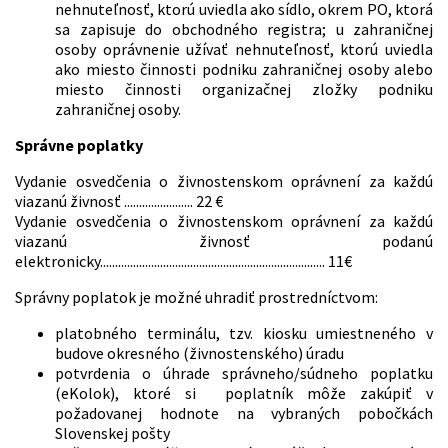
nehnuteľnosť, ktorú uviedla ako sídlo, okrem PO, ktorá
sa zapisuje do obchodného registra; u zahraničnej
osoby oprávnenie užívať nehnuteľnosť, ktorú uviedla
ako miesto činnosti podniku zahraničnej osoby alebo
miesto činnosti organizačnej zložky podniku
zahraničnej osoby.
Správne poplatky
Vydanie osvedčenia o živnostenskom oprávnení za každú
viazanú živnosť ....................... 22 €
Vydanie osvedčenia o živnostenskom oprávnení za každú
viazanú živnosť podanú
elektronicky........................................................................... 11€
Správny poplatok je možné uhradiť prostredníctvom:
platobného terminálu, tzv. kiosku umiestneného v
budove okresného (živnostenského) úradu
potvrdenia o úhrade správneho/súdneho poplatku
(eKolok), ktoré si poplatník môže zakúpiť v
požadovanej hodnote na vybraných pobočkách
Slovenskej pošty