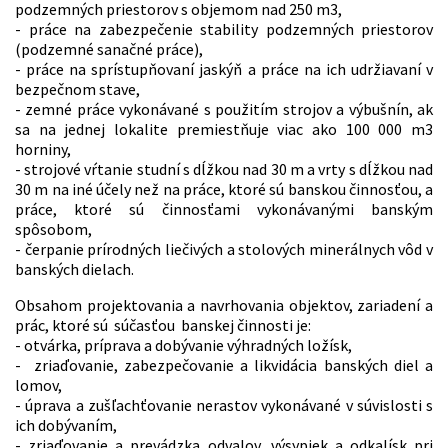
podzemných priestorov s objemom nad 250 m3,
- práce na zabezpečenie stability podzemných priestorov
(podzemné sanačné práce),
- práce na sprístupňovaní jaskýň a práce na ich udržiavaní v
bezpečnom stave,
- zemné práce vykonávané s použitím strojov a výbušnín, ak
sa na jednej lokalite premiestňuje viac ako 100 000 m3
horniny,
- strojové vŕtanie studní s dĺžkou nad 30 m a vrty s dĺžkou nad
30 m na iné účely než na práce, ktoré sú banskou činnosťou, a
práce, ktoré sú činnosťami vykonávanými banským
spôsobom,
- čerpanie prírodných liečivých a stolových minerálnych vôd v
banských dielach.
Obsahom projektovania a navrhovania objektov, zariadení a
prác, ktoré sú súčasťou banskej činnosti je:
- otvárka, príprava a dobývanie výhradných ložísk,
- zriaďovanie, zabezpečovanie a likvidácia banských diel a
lomov,
- úprava a zušľachťovanie nerastov vykonávané v súvislosti s
ich dobývaním,
- zriaďovanie a prevádzka odvalov, výsypiek a odkalísk pri