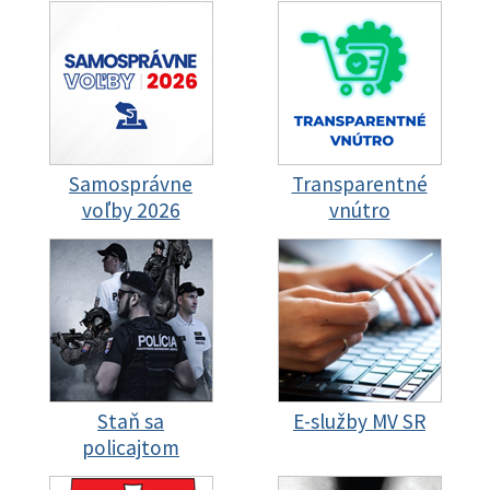
Samosprávne
Transparentné
voľby 2026
vnútro
Staň sa
E-služby MV SR
policajtom