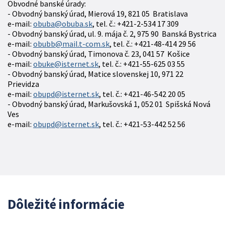
Obvodné banské úrady:
- Obvodný banský úrad, Mierová 19, 821 05 Bratislava
e-mail:
obuba@obuba.sk
, tel. č.: +421-2-534 17 309
- Obvodný banský úrad, ul. 9. mája č. 2, 975 90 Banská Bystrica
e-mail:
obubb@mail.t-com.sk
, tel. č.: +421-48-414 29 56
- Obvodný banský úrad, Timonova č. 23, 041 57 Košice
e-mail:
obuke@isternet.sk
, tel. č.: +421-55-625 03 55
- Obvodný banský úrad, Matice slovenskej 10, 971 22
Prievidza
e-mail:
obupd@isternet.sk
, tel. č.: +421-46-542 20 05
- Obvodný banský úrad, Markušovská 1, 052 01 Spišská Nová
Ves
e-mail:
obupd@isternet.sk
, tel. č.: +421-53-442 52 56
Dôležité informácie