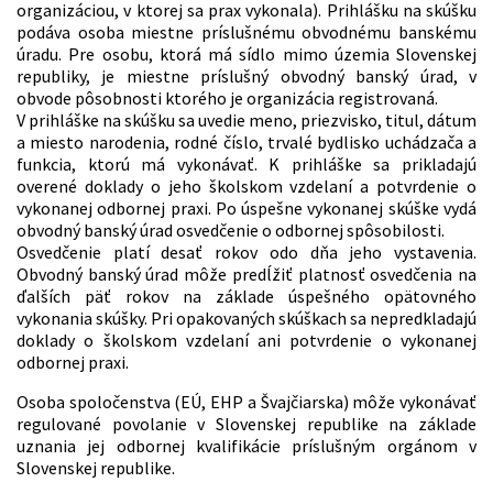
organizáciou, v ktorej sa prax vykonala). Prihlášku na skúšku
podáva osoba miestne príslušnému obvodnému banskému
úradu. Pre osobu, ktorá má sídlo mimo územia Slovenskej
republiky, je miestne príslušný obvodný banský úrad, v
obvode pôsobnosti ktorého je organizácia registrovaná.
V prihláške na skúšku sa uvedie meno, priezvisko, titul, dátum
a miesto narodenia, rodné číslo, trvalé bydlisko uchádzača a
funkcia, ktorú má vykonávať. K prihláške sa prikladajú
overené doklady o jeho školskom vzdelaní a potvrdenie o
vykonanej odbornej praxi. Po úspešne vykonanej skúške vydá
obvodný banský úrad osvedčenie o odbornej spôsobilosti.
Osvedčenie platí desať rokov odo dňa jeho vystavenia.
Obvodný banský úrad môže predĺžiť platnosť osvedčenia na
ďalších päť rokov na základe úspešného opätovného
vykonania skúšky. Pri opakovaných skúškach sa nepredkladajú
doklady o školskom vzdelaní ani potvrdenie o vykonanej
odbornej praxi.
Osoba spoločenstva (EÚ, EHP a Švajčiarska) môže vykonávať
regulované povolanie v Slovenskej republike na základe
uznania jej odbornej kvalifikácie príslušným orgánom v
Slovenskej republike.