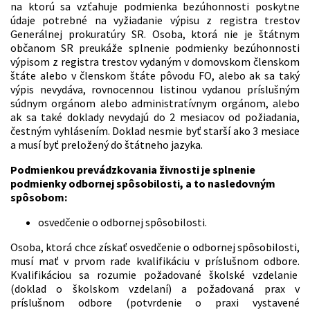
na ktorú sa vzťahuje podmienka bezúhonnosti poskytne
údaje potrebné na vyžiadanie výpisu z registra trestov
Generálnej prokuratúry SR. Osoba, ktorá nie je štátnym
občanom SR preukáže splnenie podmienky bezúhonnosti
výpisom z registra trestov vydaným v domovskom členskom
štáte alebo v členskom štáte pôvodu FO, alebo ak sa taký
výpis nevydáva, rovnocennou listinou vydanou príslušným
súdnym orgánom alebo administratívnym orgánom, alebo
ak sa také doklady nevydajú do 2 mesiacov od požiadania,
čestným vyhlásením. Doklad nesmie byť starší ako 3 mesiace
a musí byť preložený do štátneho jazyka.
Podmienkou prevádzkovania živnosti je splnenie
podmienky odbornej spôsobilosti, a to nasledovným
spôsobom:
osvedčenie o odbornej spôsobilosti.
Osoba, ktorá chce získať osvedčenie o odbornej spôsobilosti,
musí mať v prvom rade kvalifikáciu v príslušnom odbore.
Kvalifikáciou sa rozumie požadované školské vzdelanie
(doklad o školskom vzdelaní) a požadovaná prax v
príslušnom odbore (potvrdenie o praxi vystavené