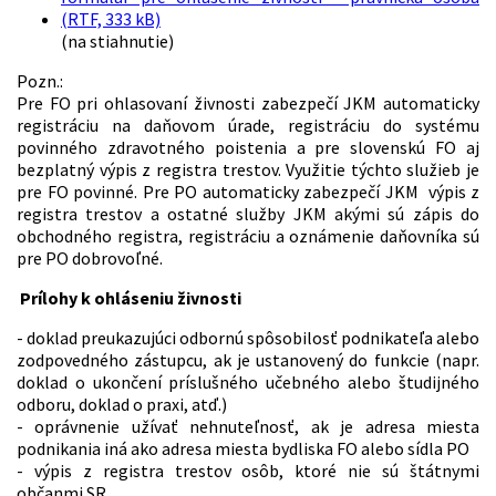
(RTF, 333 kB)
(na stiahnutie)
Pozn.:
Pre FO pri ohlasovaní živnosti zabezpečí JKM automaticky
registráciu na daňovom úrade, registráciu do systému
povinného zdravotného poistenia a pre slovenskú FO aj
bezplatný výpis z registra trestov. Využitie týchto služieb je
pre FO povinné. Pre PO automaticky zabezpečí JKM výpis z
registra trestov a ostatné služby JKM akými sú zápis do
obchodného registra, registráciu a oznámenie daňovníka sú
pre PO dobrovoľné.
Prílohy k ohláseniu živnosti
- doklad preukazujúci odbornú spôsobilosť podnikateľa alebo
zodpovedného zástupcu, ak je ustanovený do funkcie (napr.
doklad o ukončení príslušného učebného alebo študijného
odboru, doklad o praxi, atď.)
- oprávnenie užívať nehnuteľnosť, ak je adresa miesta
podnikania iná ako adresa miesta bydliska FO alebo sídla PO
- výpis z registra trestov osôb, ktoré nie sú štátnymi
občanmi SR