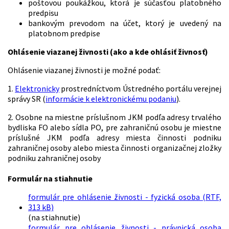
poštovou poukážkou, ktorá je súčasťou platobného
predpisu
bankovým prevodom na účet, ktorý je uvedený na
platobnom predpise
Ohlásenie viazanej živnosti (ako a kde ohlásiť živnosť)
Ohlásenie viazanej živnosti je možné podať:
1.
Elektronicky
prostredníctvom Ústredného portálu verejnej
správy SR (
informácie k elektronickému podaniu
).
2. Osobne na miestne príslušnom JKM podľa adresy trvalého
bydliska FO alebo sídla PO, pre zahraničnú osobu je miestne
príslušné JKM podľa adresy miesta činnosti podniku
zahraničnej osoby alebo miesta činnosti organizačnej zložky
podniku zahraničnej osoby
Formulár na stiahnutie
formulár pre ohlásenie živnosti - fyzická osoba (RTF,
313 kB)
(na stiahnutie)
formulár pre ohlásenie živnosti - právnická osoba