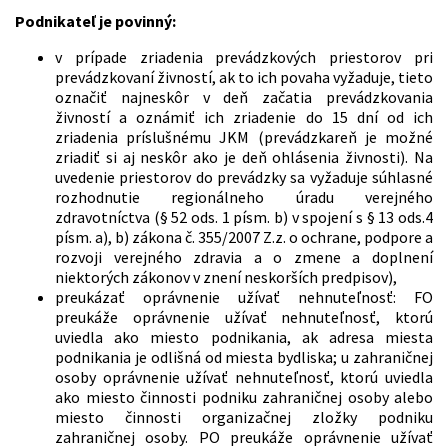
Podnikateľ je povinný:
v prípade zriadenia prevádzkových priestorov pri
prevádzkovaní živností, ak to ich povaha vyžaduje, tieto
označiť najneskôr v deň začatia prevádzkovania
živností a oznámiť ich zriadenie do 15 dní od ich
zriadenia príslušnému JKM (prevádzkareň je možné
zriadiť si aj neskôr ako je deň ohlásenia živnosti). Na
uvedenie priestorov do prevádzky sa vyžaduje súhlasné
rozhodnutie regionálneho úradu verejného
zdravotníctva (§ 52 ods. 1 písm. b) v spojení s § 13 ods.4
písm. a), b) zákona č. 355/2007 Z.z. o ochrane, podpore a
rozvoji verejného zdravia a o zmene a doplnení
niektorých zákonov v znení neskorších predpisov),
preukázať oprávnenie užívať nehnuteľnosť: FO
preukáže oprávnenie užívať nehnuteľnosť, ktorú
uviedla ako miesto podnikania, ak adresa miesta
podnikania je odlišná od miesta bydliska; u zahraničnej
osoby oprávnenie užívať nehnuteľnosť, ktorú uviedla
ako miesto činnosti podniku zahraničnej osoby alebo
miesto činnosti organizačnej zložky podniku
zahraničnej osoby. PO preukáže oprávnenie užívať