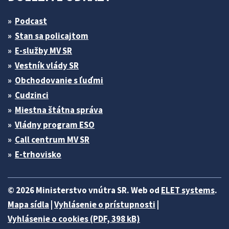
Podcast
Stan sa policajtom
E-služby MV SR
Vestník vlády SR
Obchodovanie s ľuďmi
Cudzinci
Miestna štátna správa
Vládny program ESO
Call centrum MV SR
E-trhovisko
© 2026 Ministerstvo vnútra SR. Web od
ELET systems
.
Mapa sídla
|
Vyhlásenie o prístupnosti
|
Vyhlásenie o cookies (PDF, 398 kB)