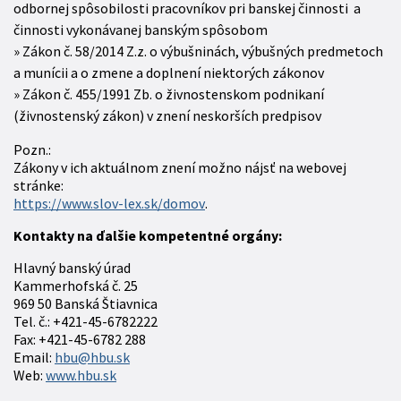
odbornej spôsobilosti pracovníkov pri banskej činnosti a
činnosti vykonávanej banským spôsobom
Zákon č. 58/2014 Z.z. o výbušninách, výbušných predmetoch
a munícii a o zmene a doplnení niektorých zákonov
Zákon č. 455/1991 Zb. o živnostenskom podnikaní
(živnostenský zákon) v znení neskorších predpisov
Pozn.:
Zákony v ich aktuálnom znení možno nájsť na webovej
stránke:
https://www.slov-lex.sk/domov
.
Kontakty na ďalšie kompetentné orgány:
Hlavný banský úrad
Kammerhofská č. 25
969 50 Banská Štiavnica
Tel. č.: +421-45-6782222
Fax: +421-45-6782 288
Email:
hbu@hbu.sk
Web:
www.hbu.sk