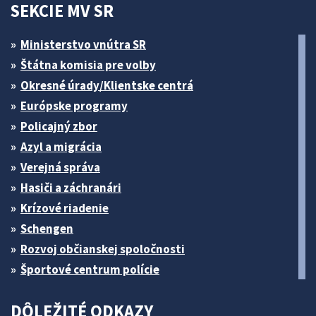
SEKCIE MV SR
Ministerstvo vnútra SR
Štátna komisia pre volby
Okresné úrady/Klientske centrá
Európske programy
Policajný zbor
Azyl a migrácia
Verejná správa
Hasiči a záchranári
Krízové riadenie
Schengen
Rozvoj občianskej spoločnosti
Športové centrum polície
DÔLEŽITÉ ODKAZY