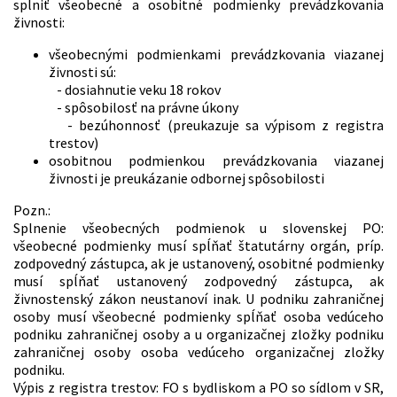
splniť všeobecné a osobitné podmienky prevádzkovania
živnosti:
všeobecnými podmienkami prevádzkovania viazanej
živnosti sú:
- dosiahnutie veku 18 rokov
- spôsobilosť na právne úkony
- bezúhonnosť (preukazuje sa výpisom z registra
trestov)
osobitnou podmienkou prevádzkovania viazanej
živnosti je preukázanie odbornej spôsobilosti
Pozn.:
Splnenie všeobecných podmienok u slovenskej PO:
všeobecné podmienky musí spĺňať štatutárny orgán, príp.
zodpovedný zástupca, ak je ustanovený, osobitné podmienky
musí spĺňať ustanovený zodpovedný zástupca, ak
živnostenský zákon neustanoví inak. U podniku zahraničnej
osoby musí všeobecné podmienky spĺňať osoba vedúceho
podniku zahraničnej osoby a u organizačnej zložky podniku
zahraničnej osoby osoba vedúceho organizačnej zložky
podniku.
Výpis z registra trestov: FO s bydliskom a PO so sídlom v SR,