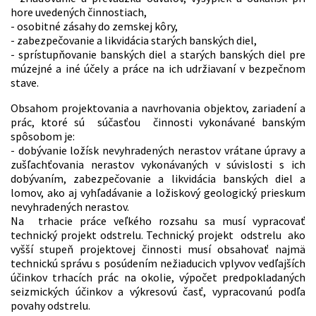
hore uvedených činnostiach,
- osobitné zásahy do zemskej kôry,
- zabezpečovanie a likvidácia starých banských diel,
- sprístupňovanie banských diel a starých banských diel pre
múzejné a iné účely a práce na ich udržiavaní v bezpečnom
stave.
Obsahom projektovania a navrhovania objektov, zariadení a
prác, ktoré sú súčasťou činnosti vykonávané banským
spôsobom je:
- dobývanie ložísk nevyhradených nerastov vrátane úpravy a
zušľachťovania nerastov vykonávaných v súvislosti s ich
dobývaním, zabezpečovanie a likvidácia banských diel a
lomov, ako aj vyhľadávanie a ložiskový geologický prieskum
nevyhradených nerastov.
Na trhacie práce veľkého rozsahu sa musí vypracovať
technický projekt odstrelu. Technický projekt odstrelu ako
vyšší stupeň projektovej činnosti musí obsahovať najmä
technickú správu s posúdením nežiaducich vplyvov vedľajších
účinkov trhacích prác na okolie, výpočet predpokladaných
seizmických účinkov a výkresovú časť, vypracovanú podľa
povahy odstrelu.