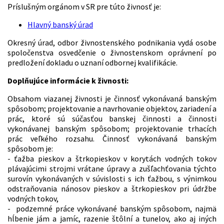
Príslušným orgánom v SR pre túto živnosť je:
Hlavný banský úrad
Okresný úrad, odbor živnostenského podnikania vydá osobe
spoločenstva osvedčenie o živnostenskom oprávnení po
predložení dokladu o uznaní odbornej kvalifikácie.
Doplňujúce informácie k živnosti:
Obsahom viazanej živnosti je činnosť vykonávaná banským
spôsobom; projektovanie a navrhovanie objektov, zariadení a
prác, ktoré sú súčasťou banskej činnosti a činnosti
vykonávanej banským spôsobom; projektovanie trhacích
prác veľkého rozsahu. Činnosť vykonávaná banským
spôsobom je:
- ťažba pieskov a štrkopieskov v korytách vodných tokov
plávajúcimi strojmi vrátane úpravy a zušľachťovania týchto
surovín vykonávaných v súvislosti s ich ťažbou, s výnimkou
odstraňovania nánosov pieskov a štrkopieskov pri údržbe
vodných tokov,
- podzemné práce vykonávané banským spôsobom, najmä
hĺbenie jám a jamíc, razenie štôlní a tunelov, ako aj iných