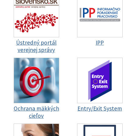
Ústredný portál
IPP
verejnej správy
Ochrana mäkkých
Entry/Exit System
cieľov