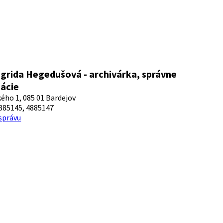
ngrida Hegedušová - archivárka, správne
ácie
ého 1, 085 01 Bardejov
885145, 4885147
 správu