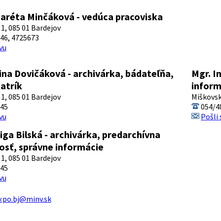
aréta Minčáková - vedúca pracoviska
1, 085 01 Bardejov
46, 4725673
vu
ina Dovičáková - archivárka, bádateľňa,
Mgr. I
atrík
inform
1, 085 01 Bardejov
Miškovsk
45
054/4
vu
Pošli
iga Bilská - archivárka, predarchívna
vosť, správne informácie
1, 085 01 Bardejov
45
vu
v.po.bj@minv.sk