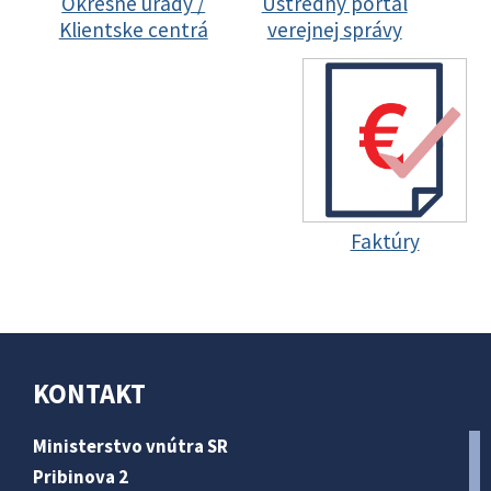
Okresné úrady /
Ústredný portál
Klientske centrá
verejnej správy
Faktúry
KONTAKT
Ministerstvo vnútra SR
Pribinova 2