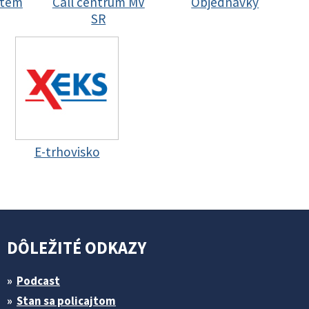
stem
Call centrum MV
Objednávky
SR
E-trhovisko
DÔLEŽITÉ ODKAZY
Podcast
Stan sa policajtom