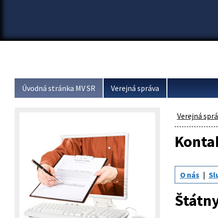
Úvodná stránka MV SR
Verejná správa
Verejná spr
Konta
O nás
Sl
Štátny