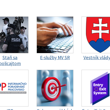
Staň sa
E-služby MV SR
Vestník vlád
policajtom