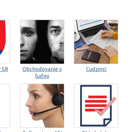
y SR
Obchodovanie s
Cudzinci
ľuďmi