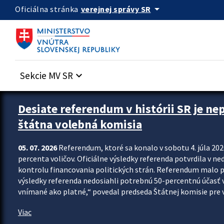
Preskocit na hlavný obsah
arrow_drop_down
verejnej správy SR
Oficiálna stránka
Sekcie MV SR
keyboard_arrow_down
Zastavit automatický posun upútavok
Desiate referendum v histórii SR je ne
štátna volebná komisia
05. 07. 2026
Referendum, ktoré sa konalo v sobotu 4. júla 202
percenta voličov. Oficiálne výsledky referenda potvrdila v ned
kontrolu financovania politických strán. Referendum malo 
výsledky referenda nedosiahli potrebnú 50-percentnú účasť 
vnímané ako platné,“ povedal predseda Štátnej komisie pre vo
Viac