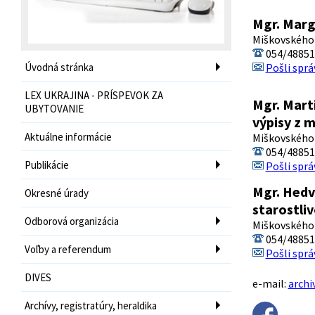
Mgr. Marg
Miškovského 
054/48851
Úvodná stránka
Pošli sprá
LEX UKRAJINA - PRÍSPEVOK ZA
Mgr. Mart
UBYTOVANIE
výpisy z m
Aktuálne informácie
Miškovského 
054/48851
Publikácie
Pošli sprá
Mgr. Hedv
Okresné úrady
starostli
Odborová organizácia
Miškovského 
054/48851
Voľby a referendum
Pošli sprá
DIVES
e-mail:
archi
Archívy, registratúry, heraldika