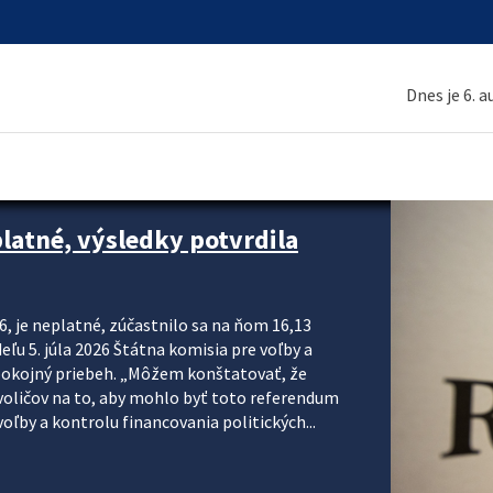
Dnes je 6. 
platné, výsledky potvrdila
6, je neplatné, zúčastnilo sa na ňom 16,13
eľu 5. júla 2026 Štátna komisia pre voľby a
pokojný priebeh. „Môžem konštatovať, že
voličov na to, aby mohlo byť toto referendum
ľby a kontrolu financovania politických...