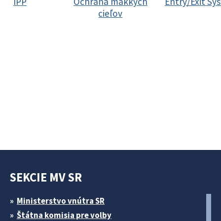
IPP
Ochrana mäkkých
Entry/Exit Sy
cieľov
SEKCIE MV SR
Ministerstvo vnútra SR
Štátna komisia pre volby