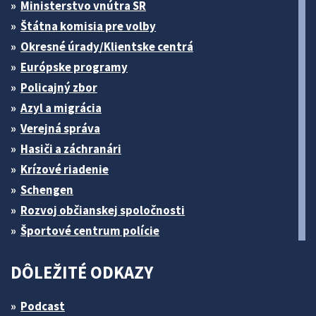
Ministerstvo vnútra SR
Štátna komisia pre volby
Okresné úrady/Klientske centrá
Európske programy
Policajný zbor
Azyl a migrácia
Verejná správa
Hasiči a záchranári
Krízové riadenie
Schengen
Rozvoj občianskej spoločnosti
Športové centrum polície
DÔLEŽITÉ ODKAZY
Podcast