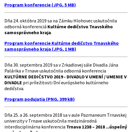
Program konferencie (JPG, 5 MB)
Dňa 24. októbra 2019 sa na Zámku Hlohovec uskutočnila
odborná konferenciá
Kultúrne dedičstvo Tnavského
samosprávneho kraja
.
Program konferencie Kultúrne dedičstvo Trnavského
samosprávneho kraja (JPG, 1 MB)
Dňa 30. septembra 2019 sa v Zrkadlovej sále Divadla Jána
Palárika v Trnave uskutočnila odborná konferencia
KULTÚRNE DEDIČSTVO 2019 - DIVADLO V UMENÍ / UMENIE V
DIVADLE
pri príležitosti Dní európskeho kultúrneho
dedičstva.
Program podujatia (PNG, 399 kB)
Dňa 25. a 26. septembra 2018 sa v aule Pazmaneum Trnavskej
univerzity v Trnave uskutočnila medzinárodná
interdisciplinárna konferencia
Trnava 1238 – 2018 ...úspešný