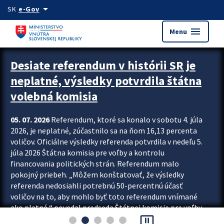
Preskocit na hlavný obsah
arrow_drop_down
SK
e-Gov
menu
Menu
Zastavit automatický posun upútavok
Desiate referendum v histórii SR je
neplatné, výsledky potvrdila štátna
volebná komisia
05. 07. 2026
Referendum, ktoré sa konalo v sobotu 4. júla
2026, je neplatné, zúčastnilo sa na ňom 16,13 percenta
voličov. Oficiálne výsledky referenda potvrdila v nedeľu 5.
júla 2026 Štátna komisia pre voľby a kontrolu
financovania politických strán. Referendum malo
pokojný priebeh. „Môžem konštatovať, že výsledky
referenda nedosiahli potrebnú 50-percentnú účasť
voličov na to, aby mohlo byť toto referendum vnímané
ako platné,“ povedal predseda Štátnej komisie pre voľby
pause_presentation
a kontrolu financovania politických...