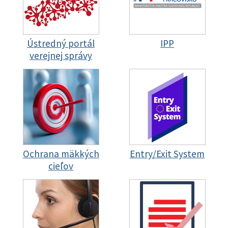
Ústredný portál
IPP
verejnej správy
Ochrana mäkkých
Entry/Exit System
cieľov