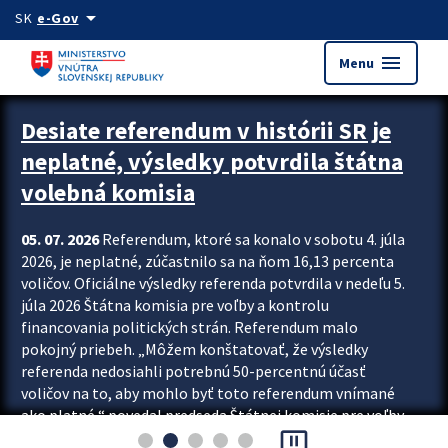
Preskocit na hlavný obsah
arrow_drop_down
SK
e-Gov
menu
Menu
Zastavit automatický posun upútavok
Desiate referendum v histórii SR je
neplatné, výsledky potvrdila štátna
volebná komisia
05. 07. 2026
Referendum, ktoré sa konalo v sobotu 4. júla
2026, je neplatné, zúčastnilo sa na ňom 16,13 percenta
voličov. Oficiálne výsledky referenda potvrdila v nedeľu 5.
júla 2026 Štátna komisia pre voľby a kontrolu
financovania politických strán. Referendum malo
pokojný priebeh. „Môžem konštatovať, že výsledky
referenda nedosiahli potrebnú 50-percentnú účasť
voličov na to, aby mohlo byť toto referendum vnímané
ako platné,“ povedal predseda Štátnej komisie pre voľby
pause_presentation
a kontrolu financovania politických...