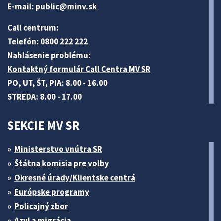
E-mail:
public@minv
.sk
Call centrum:
Telefón: 0800 222 222
Nahlásenie problému:
Kontaktný formulár Call Centra MV SR
PO, UT, ŠT, PIA: 8.00 - 16.00
STREDA: 8.00 - 17.00
SEKCIE MV SR
Ministerstvo vnútra SR
Štátna komisia pre volby
Okresné úrady/Klientske centrá
Európske programy
Policajný zbor
Azyl a migrácia