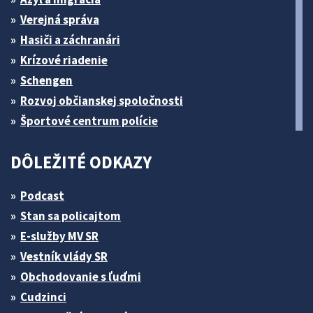
Verejná správa
Hasiči a záchranári
Krízové riadenie
Schengen
Rozvoj občianskej spoločnosti
Športové centrum polície
DÔLEŽITÉ ODKAZY
Podcast
Stan sa policajtom
E-služby MV SR
Vestník vlády SR
Obchodovanie s ľuďmi
Cudzinci