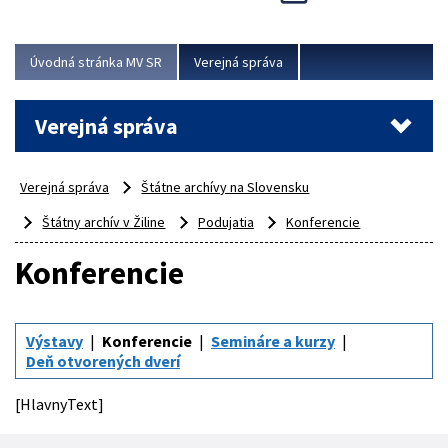
Viac
Úvodná stránka MV SR
Verejná správa
Verejná správa
Verejná správa
Štátne archívy na Slovensku
Štátny archív v Žiline
Podujatia
Konferencie
Konferencie
Výstavy
Konferencie
Semináre a kurzy
Deň otvorených dverí
[HlavnyText]