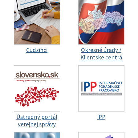
Cudzinci
Okresné úrady /
Klientske centrá
Ústredný portál
IPP
verejnej správy