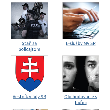
Staň sa
E-služby MV SR
policajtom
Vestník vlády SR
Obchodovanie s
ľuďmi