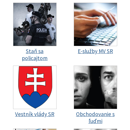
Staň sa
E-služby MV SR
policajtom
Vestník vlády SR
Obchodovanie s
ľuďmi