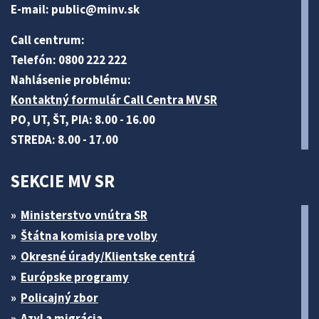
E-mail:
public@minv
.sk
Call centrum:
Telefón: 0800 222 222
Nahlásenie problému:
Kontaktný formulár Call Centra MV SR
PO, UT, ŠT, PIA: 8.00 - 16.00
STREDA: 8.00 - 17.00
SEKCIE MV SR
Ministerstvo vnútra SR
Štátna komisia pre volby
Okresné úrady/Klientske centrá
Európske programy
Policajný zbor
Azyl a migrácia