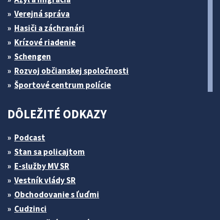
Verejná správa
Hasiči a záchranári
Krízové riadenie
Schengen
Rozvoj občianskej spoločnosti
Športové centrum polície
DÔLEŽITÉ ODKAZY
Podcast
Stan sa policajtom
E-služby MV SR
Vestník vlády SR
Obchodovanie s ľuďmi
Cudzinci