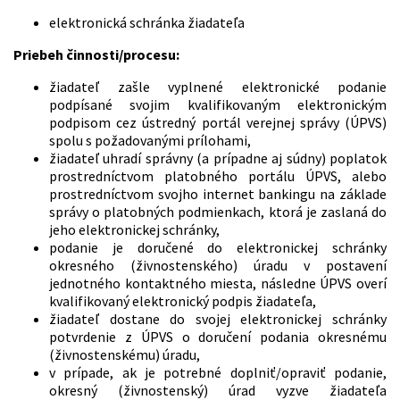
elektronická schránka žiadateľa
Priebeh činnosti/procesu:
žiadateľ zašle vyplnené elektronické podanie
podpísané svojim kvalifikovaným elektronickým
podpisom cez ústredný portál verejnej správy (ÚPVS)
spolu s požadovanými prílohami,
žiadateľ uhradí správny (a prípadne aj súdny) poplatok
prostredníctvom platobného portálu ÚPVS, alebo
prostredníctvom svojho internet bankingu na základe
správy o platobných podmienkach, ktorá je zaslaná do
jeho elektronickej schránky,
podanie je doručené do elektronickej schránky
okresného (živnostenského) úradu v postavení
jednotného kontaktného miesta, následne ÚPVS overí
kvalifikovaný elektronický podpis žiadateľa,
žiadateľ dostane do svojej elektronickej schránky
potvrdenie z ÚPVS o doručení podania okresnému
(živnostenskému) úradu,
v prípade, ak je potrebné doplniť/opraviť podanie,
okresný (živnostenský) úrad vyzve žiadateľa