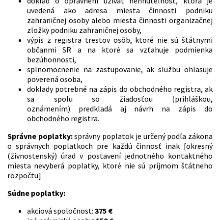
doklad o oprávnení užívať nehnuteľnosť, ktorá je
uvedená ako adresa miesta činnosti podniku
zahraničnej osoby alebo miesta činnosti organizačnej
zložky podniku zahraničnej osoby,
výpis z registra trestov osôb, ktoré nie sú štátnymi
občanmi SR a na ktoré sa vzťahuje podmienka
bezúhonnosti,
splnomocnenie na zastupovanie, ak službu ohlasuje
poverená osoba,
doklady potrebné na zápis do obchodného registra, ak
sa spolu so žiadosťou (prihláškou,
oznámením) predkladá aj návrh na zápis do
obchodného registra.
Správne poplatky:
správny poplatok je určený podľa zákona
o správnych poplatkoch pre každú činnosť inak [okresný
(živnostenský) úrad v postavení jednotného kontaktného
miesta nevyberá poplatky, ktoré nie sú príjmom štátneho
rozpočtu]
Súdne poplatky:
akciová spoločnost:
375 €