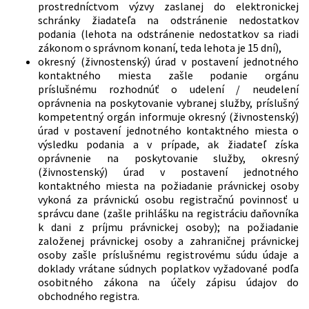
prostredníctvom výzvy zaslanej do elektronickej
schránky žiadateľa na odstránenie nedostatkov
podania (lehota na odstránenie nedostatkov sa riadi
zákonom o správnom konaní, teda lehota je 15 dní),
okresný (živnostenský) úrad v postavení jednotného
kontaktného miesta zašle podanie orgánu
príslušnému rozhodnúť o udelení / neudelení
oprávnenia na poskytovanie vybranej služby, príslušný
kompetentný orgán informuje okresný (živnostenský)
úrad v postavení jednotného kontaktného miesta o
výsledku podania a v prípade, ak žiadateľ získa
oprávnenie na poskytovanie služby, okresný
(živnostenský) úrad v postavení jednotného
kontaktného miesta na požiadanie právnickej osoby
vykoná za právnickú osobu registračnú povinnosť u
správcu dane (zašle prihlášku na registráciu daňovníka
k dani z príjmu právnickej osoby); na požiadanie
založenej právnickej osoby a zahraničnej právnickej
osoby zašle príslušnému registrovému súdu údaje a
doklady vrátane súdnych poplatkov vyžadované podľa
osobitného zákona na účely zápisu údajov do
obchodného registra.