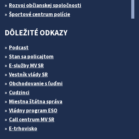
Rozvoj občianskej spoločnosti
Športové centrum polície
DÔLEŽITÉ ODKAZY
Podcast
Stan sa policajtom
E-služby MV SR
Vestník vlády SR
Obchodovanie s ľuďmi
Cudzinci
Miestna štátna správa
Vládny program ESO
Call centrum MV SR
E-trhovisko