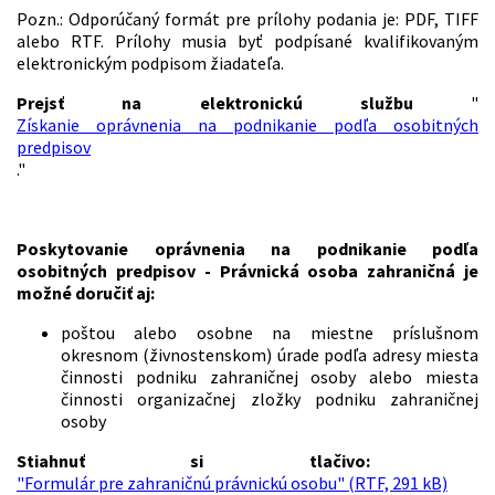
Pozn.: Odporúčaný formát pre prílohy podania je: PDF, TIFF
alebo RTF. Prílohy musia byť podpísané kvalifikovaným
elektronickým podpisom žiadateľa.
Prejsť na elektronickú službu
"
Získanie oprávnenia na podnikanie podľa osobitných
predpisov
."
Poskytovanie oprávnenia na podnikanie podľa
osobitných predpisov - Právnická osoba zahraničná je
možné doručiť aj:
poštou alebo osobne na miestne príslušnom
okresnom (živnostenskom) úrade podľa adresy miesta
činnosti podniku zahraničnej osoby alebo miesta
činnosti organizačnej zložky podniku zahraničnej
osoby
Stiahnuť si tlačivo:
"Formulár pre zahraničnú právnickú osobu" (RTF, 291 kB)