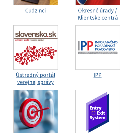
Cudzinci
Okresné úrady /
Klientske centrá
Ústredný portál
IPP
verejnej správy