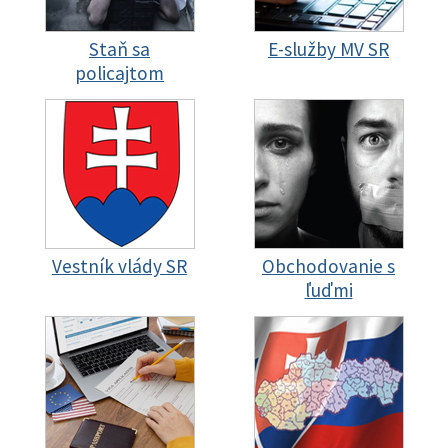
Staň sa
E-služby MV SR
policajtom
Vestník vlády SR
Obchodovanie s
ľuďmi