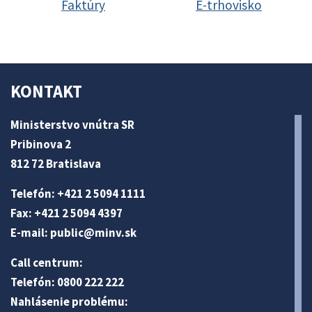
Faktúry
E-trhovisko
KONTAKT
Ministerstvo vnútra SR
Pribinova 2
812 72 Bratislava
Telefón: +421 2 5094 1111
Fax: +421 2 5094 4397
E-mail:
public@minv
.sk
Call centrum:
Telefón: 0800 222 222
Nahlásenie problému: