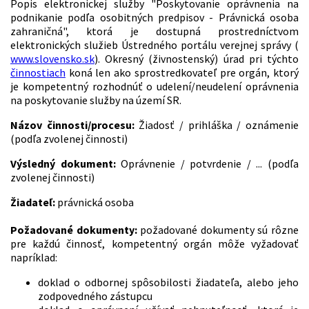
Popis elektronickej služby "Poskytovanie oprávnenia na
podnikanie podľa osobitných predpisov - Právnická osoba
zahraničná", ktorá je dostupná prostredníctvom
elektronických služieb Ústredného portálu verejnej správy (
www.slovensko.sk
). Okresný (živnostenský) úrad pri týchto
činnostiach
koná len ako sprostredkovateľ pre orgán, ktorý
je kompetentný rozhodnúť o udelení/neudelení oprávnenia
na poskytovanie služby na území SR.
Názov činnosti/procesu:
Žiadosť / prihláška / oznámenie
(podľa zvolenej činnosti)
Výsledný dokument:
Oprávnenie / potvrdenie / ... (podľa
zvolenej činnosti)
Žiadateľ:
právnická osoba
Požadované dokumenty:
požadované dokumenty sú rôzne
pre každú činnosť, kompetentný orgán môže vyžadovať
napríklad:
doklad o odbornej spôsobilosti žiadateľa, alebo jeho
zodpovedného zástupcu