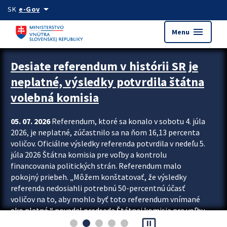
Preskocit na hlavný obsah
arrow_drop_down
SK
e-Gov
menu
Menu
Zastavit automatický posun upútavok
Desiate referendum v histórii SR je
neplatné, výsledky potvrdila štátna
volebná komisia
05. 07. 2026
Referendum, ktoré sa konalo v sobotu 4. júla
2026, je neplatné, zúčastnilo sa na ňom 16,13 percenta
voličov. Oficiálne výsledky referenda potvrdila v nedeľu 5.
júla 2026 Štátna komisia pre voľby a kontrolu
financovania politických strán. Referendum malo
pokojný priebeh. „Môžem konštatovať, že výsledky
referenda nedosiahli potrebnú 50-percentnú účasť
voličov na to, aby mohlo byť toto referendum vnímané
ako platné,“ povedal predseda Štátnej komisie pre voľby
pause_presentation
a kontrolu financovania politických...