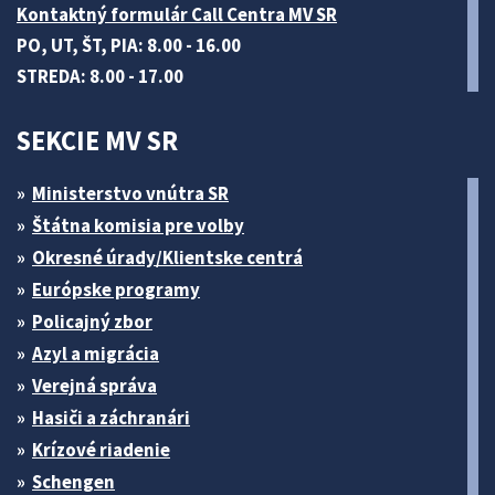
Kontaktný formulár Call Centra MV SR
PO, UT, ŠT, PIA: 8.00 - 16.00
STREDA: 8.00 - 17.00
SEKCIE MV SR
Ministerstvo vnútra SR
Štátna komisia pre volby
Okresné úrady/Klientske centrá
Európske programy
Policajný zbor
Azyl a migrácia
Verejná správa
Hasiči a záchranári
Krízové riadenie
Schengen