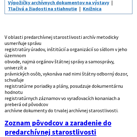
Výpožičky archívnych dokumentov na výstavy
Tlačivá a žiadosti na stiahnutie
Knižnica
V oblasti predarchívnej starostlivosti archív metodicky
usmerňuje správu
registratúry úradov, inštitúcií a organizácií so sídlom v jeho
územnom
obvode, najmä orgánov štátnej správy a samosprávy,
univerzít a
právnických osôb, vykonáva nad nimi štátny odborný dozor,
schvaľuje
registratúrne poriadky a plány, posudzuje dokumentárnu
hodnotu
registratúrnych záznamov vo vyraďovacích konaniach a
preberá od pôvodcov
archívne dokumenty do trvalej archívnej starostlivosti.
Zoznam pôvodcov a zaradenie do
predarchívnej starostlivosti