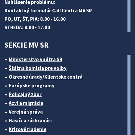
Nahlásenie problému:
Kontaktný formulár Call Centra MV SR
PO, UT, ŠT, PIA: 8.00 - 16.00
STREDA: 8.00 - 17.00
SEKCIE MV SR
Ministerstvo vnútra SR
Štátna komisia pre volby
Okresné úrady/Klientske centrá
Európske programy
Policajný zbor
Azyl a migrácia
Verejná správa
Hasiči a záchranári
Krízové riadenie