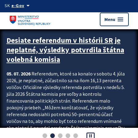
Preskocit na hlavný obsah
arrow_drop_down
SK
e-Gov
menu
Menu
Zastavit automatický posun upútavok
Desiate referendum v histórii SR je
neplatné, výsledky potvrdila štátna
volebná komisia
05. 07. 2026
Referendum, ktoré sa konalo v sobotu 4. júla
2026, je neplatné, zúčastnilo sa na ňom 16,13 percenta
voličov. Oficiálne výsledky referenda potvrdila v nedeľu 5.
júla 2026 Štátna komisia pre voľby a kontrolu
financovania politických strán. Referendum malo
pokojný priebeh. „Môžem konštatovať, že výsledky
referenda nedosiahli potrebnú 50-percentnú účasť
voličov na to, aby mohlo byť toto referendum vnímané
ako platné,“ povedal predseda Štátnej komisie pre voľby
pause_presentation
a kontrolu financovania politických...