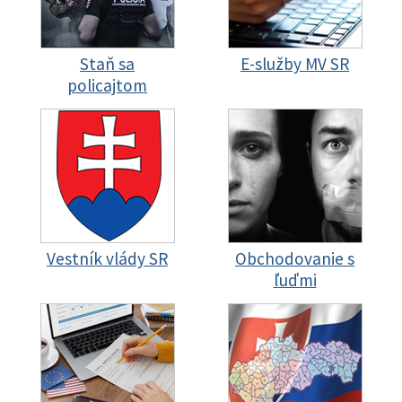
Staň sa
E-služby MV SR
policajtom
Vestník vlády SR
Obchodovanie s
ľuďmi