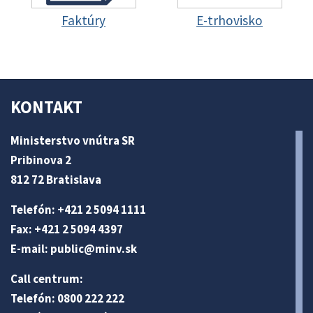
Faktúry
E-trhovisko
KONTAKT
Ministerstvo vnútra SR
Pribinova 2
812 72 Bratislava
Telefón: +421 2 5094 1111
Fax: +421 2 5094 4397
E-mail:
public@minv
.sk
Call centrum:
Telefón: 0800 222 222