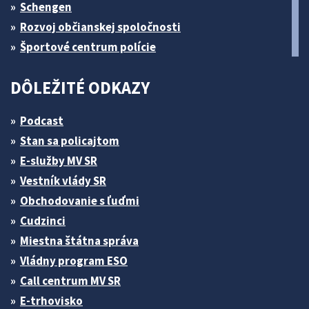
Schengen
Rozvoj občianskej spoločnosti
Športové centrum polície
DÔLEŽITÉ ODKAZY
Podcast
Stan sa policajtom
E-služby MV SR
Vestník vlády SR
Obchodovanie s ľuďmi
Cudzinci
Miestna štátna správa
Vládny program ESO
Call centrum MV SR
E-trhovisko