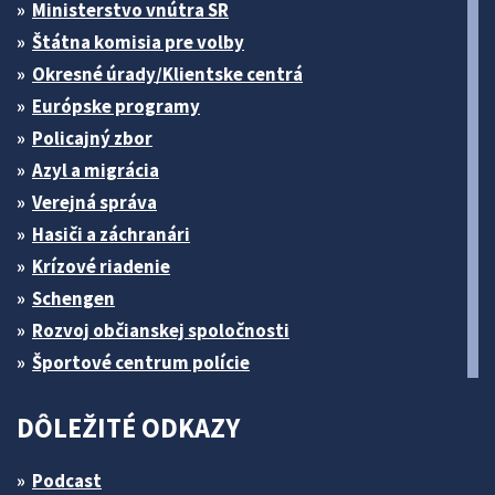
Ministerstvo vnútra SR
Štátna komisia pre volby
Okresné úrady/Klientske centrá
Európske programy
Policajný zbor
Azyl a migrácia
Verejná správa
Hasiči a záchranári
Krízové riadenie
Schengen
Rozvoj občianskej spoločnosti
Športové centrum polície
DÔLEŽITÉ ODKAZY
Podcast