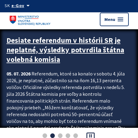
Preskocit na hlavný obsah
arrow_drop_down
SK
e-Gov
menu
Menu
Zastavit automatický posun upútavok
Desiate referendum v histórii SR je
neplatné, výsledky potvrdila štátna
volebná komisia
05. 07. 2026
Referendum, ktoré sa konalo v sobotu 4. júla
2026, je neplatné, zúčastnilo sa na ňom 16,13 percenta
voličov. Oficiálne výsledky referenda potvrdila v nedeľu 5.
júla 2026 Štátna komisia pre voľby a kontrolu
financovania politických strán. Referendum malo
pokojný priebeh. „Môžem konštatovať, že výsledky
referenda nedosiahli potrebnú 50-percentnú účasť
voličov na to, aby mohlo byť toto referendum vnímané
ako platné,“ povedal predseda Štátnej komisie pre voľby
pause_presentation
a kontrolu financovania politických...