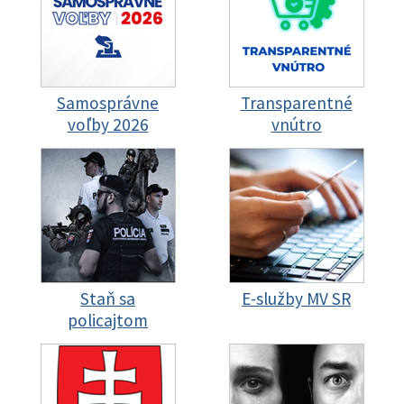
Samosprávne
Transparentné
voľby 2026
vnútro
Staň sa
E-služby MV SR
policajtom