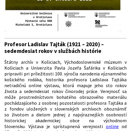
Profesor Ladislav Tajták (1921 –
2020) –
sedemdesiat rokov v službách histórie
Štátny archív v Košiciach, Východoslovenské múzeum v
Košiciach a Univerzita Pavla Jozefa Šafárika v Košiciach
pripravili pri príležitosti 100. výročia narodenia významného
košického rodáka, historika profesora Ladislava Tajtáka
netradičnú online výstavu, ktorá mapuje jeho sto rokov
života a sedemdesiat rokov činorodej práce. Verejnosť sa
môže prostredníctvom bohatého obrazového materiálu
pochádzajúceho z osobnej pozostalosti profesora Tajtáka a
z fondov uložených v slovenských archívoch oboznámiť
so životom a dielom jednej z najvýraznejších osobností
historickej akademickej obce na východnom
Slovensku. Výstava je sprístupnená verejnosti
online
od