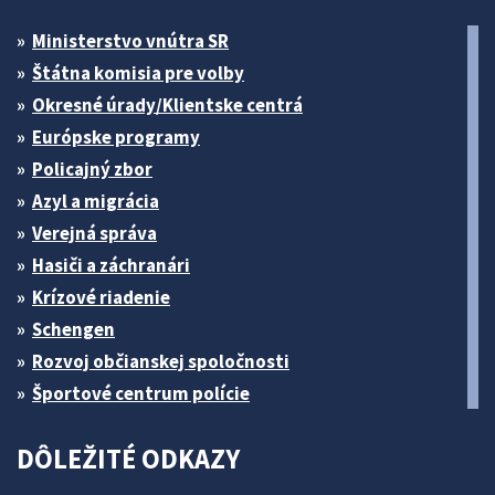
Ministerstvo vnútra SR
Štátna komisia pre volby
Okresné úrady/Klientske centrá
Európske programy
Policajný zbor
Azyl a migrácia
Verejná správa
Hasiči a záchranári
Krízové riadenie
Schengen
Rozvoj občianskej spoločnosti
Športové centrum polície
DÔLEŽITÉ ODKAZY