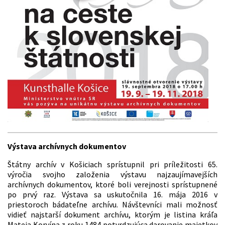
Výstava archívnych dokumentov
Štátny archív v Košiciach sprístupnil pri príležitosti 65.
výročia svojho založenia výstavu najzaujímavejších
archívnych dokumentov, ktoré boli verejnosti sprístupnené
po prvý raz. Výstava sa uskutočnila 16. mája 2016 v
priestoroch bádateľne archívu. Návštevníci mali možnosť
vidieť najstarší dokument archívu, ktorým je listina kráľa
Mateja Korvína z roku 1484 potvrdzujúca darovanie majetkov