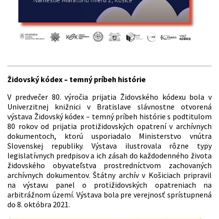
Židovský kódex –
temný príbeh histórie
V predvečer 80. výročia prijatia Židovského kódexu bola v
Univerzitnej knižnici v Bratislave slávnostne otvorená
výstava Židovský kódex – temný príbeh histórie s podtitulom
80 rokov od prijatia protižidovských opatrení v archívnych
dokumentoch, ktorú usporiadalo Ministerstvo vnútra
Slovenskej republiky. Výstava ilustrovala rôzne typy
legislatívnych predpisov a ich zásah do každodenného života
židovského obyvateľstva prostredníctvom zachovaných
archívnych dokumentov. Štátny archív v Košiciach pripravil
na výstavu panel o protižidovských opatreniach na
arbitrážnom území. Výstava bola pre verejnosť sprístupnená
do 8. októbra 2021.