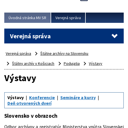
Viac
Úvodná stránka MV SR
Verejná správa
Verejná správa
Verejná správa
Štátne archívy na Slovensku
Štátny archív v Košiciach
Podujatia
Výstavy
Výstavy
Výstavy
Konferencie
Semináre a kurzy
Deň otvorených dverí
Slovensko v obrazoch
Odbor archívov a registratúr Ministerstva vnútra Slovenskej