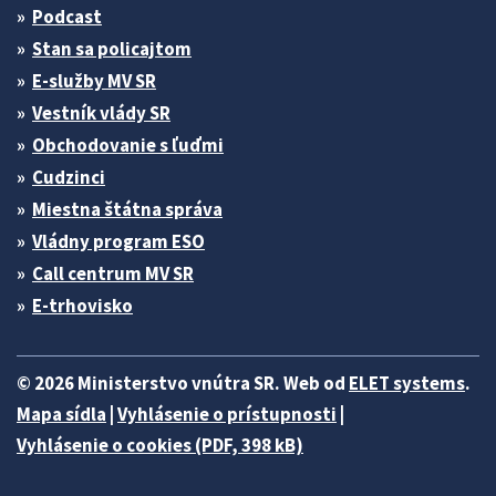
Podcast
Stan sa policajtom
E-služby MV SR
Vestník vlády SR
Obchodovanie s ľuďmi
Cudzinci
Miestna štátna správa
Vládny program ESO
Call centrum MV SR
E-trhovisko
© 2026 Ministerstvo vnútra SR. Web od
ELET systems
.
Mapa sídla
|
Vyhlásenie o prístupnosti
|
Vyhlásenie o cookies (PDF, 398 kB)