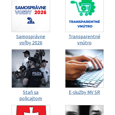
Samosprávne
Transparentné
voľby 2026
vnútro
Staň sa
E-služby MV SR
policajtom