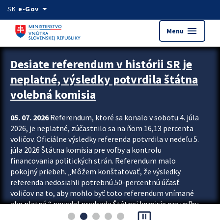
Preskocit na hlavný obsah
arrow_drop_down
SK
e-Gov
menu
Menu
Zastavit automatický posun upútavok
Desiate referendum v histórii SR je
neplatné, výsledky potvrdila štátna
volebná komisia
05. 07. 2026
Referendum, ktoré sa konalo v sobotu 4. júla
2026, je neplatné, zúčastnilo sa na ňom 16,13 percenta
voličov. Oficiálne výsledky referenda potvrdila v nedeľu 5.
júla 2026 Štátna komisia pre voľby a kontrolu
financovania politických strán. Referendum malo
pokojný priebeh. „Môžem konštatovať, že výsledky
referenda nedosiahli potrebnú 50-percentnú účasť
voličov na to, aby mohlo byť toto referendum vnímané
ako platné,“ povedal predseda Štátnej komisie pre voľby
pause_presentation
a kontrolu financovania politických...