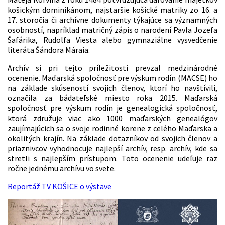
košickým dominikánom, najstaršie košické matriky zo 16. a
17. storočia či archívne dokumenty týkajúce sa významných
osobností, napríklad matričný zápis o narodení Pavla Jozefa
Šafárika, Rudolfa Viesta alebo gymnaziálne vysvedčenie
literáta Šándora Máraia.
Archív si pri tejto príležitosti prevzal medzinárodné
ocenenie. Maďarská spoločnosť pre výskum rodín (MACSE) ho
na základe skúseností svojich členov, ktorí ho navštívili,
označila za bádateľské miesto roka 2015. Maďarská
spoločnosť pre výskum rodín je genealogická spoločnosť,
ktorá združuje viac ako 1000 maďarských genealógov
zaujímajúcich sa o svoje rodinné korene z celého Maďarska a
okolitých krajín. Na základe dotazníkov od svojich členov a
priaznivcov vyhodnocuje najlepší archív, resp. archív, kde sa
stretli s najlepším prístupom. Toto ocenenie udeľuje raz
ročne jednému archívu vo svete.
Reportáž TV KOŠICE o výstave