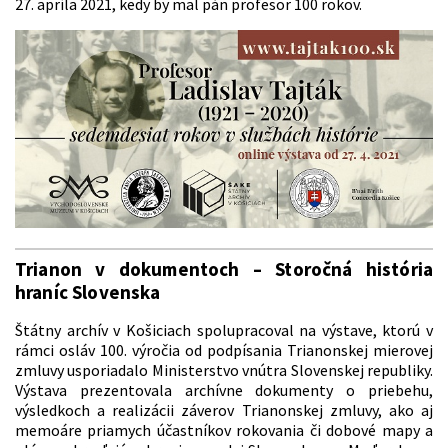
27. apríla 2021, kedy by mal pán profesor 100 rokov.
Trianon v dokumentoch – Storočná história
hraníc Slovenska
Štátny archív v Košiciach spolupracoval na výstave, ktorú v
rámci osláv 100. výročia od podpísania Trianonskej mierovej
zmluvy usporiadalo Ministerstvo vnútra Slovenskej republiky.
Výstava prezentovala archívne dokumenty o priebehu,
výsledkoch a realizácii záverov Trianonskej zmluvy, ako aj
memoáre priamych účastníkov rokovania či dobové mapy a