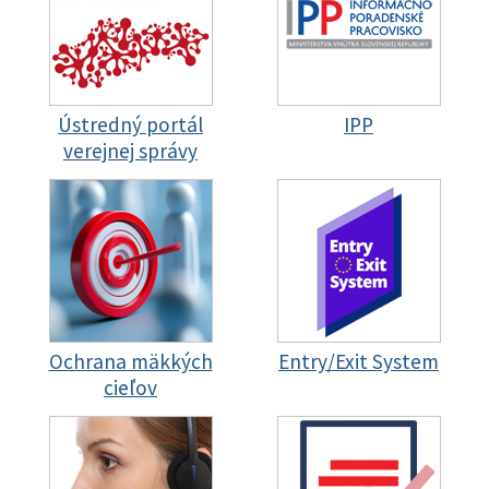
Ústredný portál
IPP
verejnej správy
Ochrana mäkkých
Entry/Exit System
cieľov