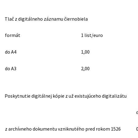
Tlač z digitálneho záznamu čiernobiela
formát
1 list/euro
do A4
1,00
do A3
2,00
Poskytnutie digitálnej kópie z už existujúceho digitalizátu
z archívneho dokumentu vzniknutého pred rokom 1526