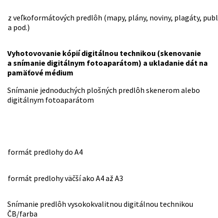
z veľkoformátových predlôh (mapy, plány, noviny, plagáty, publ
a pod.)
Vyhotovovanie kópií digitálnou technikou (skenovanie
a snímanie digitálnym fotoaparátom) a ukladanie dát na
pamäťové médium
Snímanie jednoduchých plošných predlôh skenerom alebo
digitálnym fotoaparátom
formát predlohy do A4
formát predlohy väčší ako A4 až A3
Snímanie predlôh vysokokvalitnou digitálnou technikou
ČB/farba