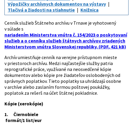
Výpožičky archívnych dokumentov na výstavy
Tlačivá a žiadosti na stiahnutie
Knižnica
Cenník služieb Štátneho archívu v Trnave je vyhotovený
v súlade s
nariadením Ministerstva vnútra č. 154/2023 o poskytovaní
služieb a o cenníku služieb štátnych archívov zriadených
Ministerstvom vnútra Slovenskej republiky. (PDF, 421 kB)
Archív umiestňuje cenník na verejne prístupnom mieste
v priestoroch archívu. Medzi najčastejšie služby patria
reprografické práce, využívané na neosvedčené kópie
dokumentov alebo kópie pre žiadateľov oslobodených od
správnych poplatkov. Tieto poplatky sa uhrádzajú osobne
v archíve alebo zaslaním formou poštovej poukážky,
poplatok za rešerš na účet štátnej pokladnice.
Kópie (xerokópie)
1.
Čiernobiele
formát/1 list/eur