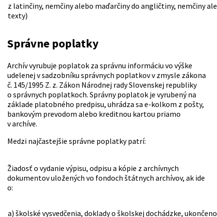
z latinčiny, nemčiny alebo maďarčiny do angličtiny, nemčiny ale
texty)
Správne poplatky
Archív vyrubuje poplatok za správnu informáciu vo výške
udelenej v sadzobníku správnych poplatkov v zmysle zákona
č. 145/1995 Z. z. Zákon Národnej rady Slovenskej republiky
o správnych poplatkoch. Správny poplatok je vyrubený na
základe platobného predpisu, uhrádza sa e-kolkom z pošty,
bankovým prevodom alebo kreditnou kartou priamo
v archíve.
Medzi najčastejšie správne poplatky patrí:
Žiadosť o vydanie výpisu, odpisu a kópie z archívnych
dokumentov uložených vo fondoch štátnych archívov, ak ide
o:
a) školské vysvedčenia, doklady o školskej dochádzke, ukončen