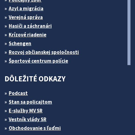
Azyl a migrácia
Verejná správa
Hasiči a záchranári
Krízové riadenie
Schengen
Rozvoj občianskej spoločnosti
Športové centrum polície
DÔLEŽITÉ ODKAZY
Podcast
Stan sa policajtom
E-služby MV SR
Vestník vlády SR
Obchodovanie s ľuďmi