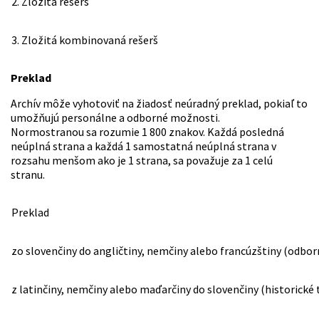
2. Zložitá rešerš
3. Zložitá kombinovaná rešerš
Preklad
Archív môže vyhotoviť na žiadosť neúradný preklad, pokiaľ to
umožňujú personálne a odborné možnosti.
Normostranou sa rozumie 1 800 znakov. Každá posledná
neúplná strana a každá 1 samostatná neúplná strana v
rozsahu menšom ako je 1 strana, sa považuje za 1 celú
stranu.
Preklad
zo slovenčiny do angličtiny, nemčiny alebo francúzštiny (odbor
z latinčiny, nemčiny alebo maďarčiny do slovenčiny (historické 