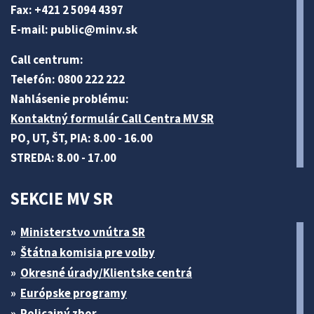
Fax: +421 2 5094 4397
E-mail:
public@minv
.sk
Call centrum:
Telefón: 0800 222 222
Nahlásenie problému:
Kontaktný formulár Call Centra MV SR
PO, UT, ŠT, PIA: 8.00 - 16.00
STREDA: 8.00 - 17.00
SEKCIE MV SR
Ministerstvo vnútra SR
Štátna komisia pre volby
Okresné úrady/Klientske centrá
Európske programy
Policajný zbor