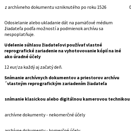
z archívneho dokumentu vzniknutého po roku 1526
Odosielanie alebo ukladanie dát na pamäťové médium
žiadateľa podľa možností a podmienok archívu sa
nespoplatňuje.
Udelenie súhlasu žiadateľovi používať vlastné
reprografické zariadenie na vyhotovovanie kópií na iné
ako úradné účely
12 eur/za každý aj začatý deň.
Snímanie archívnych dokumentov a priestorov archívu
´vlastným reprografickým zariadením žiadateľa
snímanie klasickou
alebo digitálnou kamerovou technikou
archívne dokumenty - nekomerčné účely
archívne dokumenty - komerčné účely