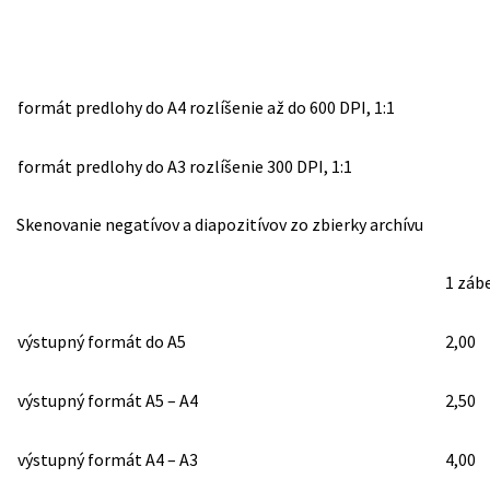
formát predlohy do A4 rozlíšenie až do 600 DPI, 1:1
formát predlohy do A3 rozlíšenie 300 DPI, 1:1
Skenovanie negatívov a diapozitívov zo zbierky archívu
1 záb
výstupný formát do A5
2,00
výstupný formát A5 – A4
2,50
výstupný formát A4 – A3
4,00