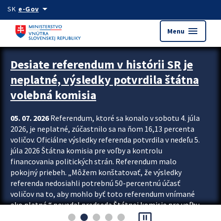
Preskocit na hlavný obsah
arrow_drop_down
SK
e-Gov
menu
Menu
Zastavit automatický posun upútavok
Desiate referendum v histórii SR je
neplatné, výsledky potvrdila štátna
volebná komisia
05. 07. 2026
Referendum, ktoré sa konalo v sobotu 4. júla
2026, je neplatné, zúčastnilo sa na ňom 16,13 percenta
voličov. Oficiálne výsledky referenda potvrdila v nedeľu 5.
júla 2026 Štátna komisia pre voľby a kontrolu
financovania politických strán. Referendum malo
pokojný priebeh. „Môžem konštatovať, že výsledky
referenda nedosiahli potrebnú 50-percentnú účasť
voličov na to, aby mohlo byť toto referendum vnímané
ako platné,“ povedal predseda Štátnej komisie pre voľby
pause_presentation
a kontrolu financovania politických...