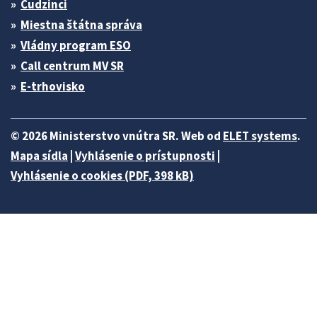
Cudzinci
Miestna štátna správa
Vládny program ESO
Call centrum MV SR
E-trhovisko
© 2026 Ministerstvo vnútra SR. Web od
ELET systems
.
Mapa sídla
|
Vyhlásenie o prístupnosti
|
Vyhlásenie o cookies (PDF, 398 kB)