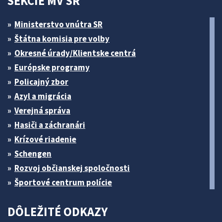
SEKCIE MV SR
Ministerstvo vnútra SR
Štátna komisia pre volby
Okresné úrady/Klientske centrá
Európske programy
Policajný zbor
Azyl a migrácia
Verejná správa
Hasiči a záchranári
Krízové riadenie
Schengen
Rozvoj občianskej spoločnosti
Športové centrum polície
DÔLEŽITÉ ODKAZY