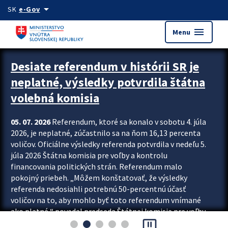
Preskocit na hlavný obsah
arrow_drop_down
SK
e-Gov
menu
Menu
Zastavit automatický posun upútavok
Desiate referendum v histórii SR je
neplatné, výsledky potvrdila štátna
volebná komisia
05. 07. 2026
Referendum, ktoré sa konalo v sobotu 4. júla
2026, je neplatné, zúčastnilo sa na ňom 16,13 percenta
voličov. Oficiálne výsledky referenda potvrdila v nedeľu 5.
júla 2026 Štátna komisia pre voľby a kontrolu
financovania politických strán. Referendum malo
pokojný priebeh. „Môžem konštatovať, že výsledky
referenda nedosiahli potrebnú 50-percentnú účasť
voličov na to, aby mohlo byť toto referendum vnímané
ako platné,“ povedal predseda Štátnej komisie pre voľby
pause_presentation
a kontrolu financovania politických...