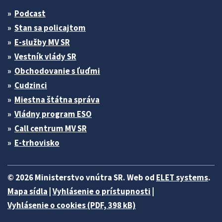
Podcast
Stan sa policajtom
E-služby MV SR
Vestník vlády SR
Obchodovanie s ľuďmi
Cudzinci
Miestna štátna správa
Vládny program ESO
Call centrum MV SR
E-trhovisko
© 2026 Ministerstvo vnútra SR. Web od
ELET systems
.
Mapa sídla
|
Vyhlásenie o prístupnosti
|
Vyhlásenie o cookies (PDF, 398 kB)