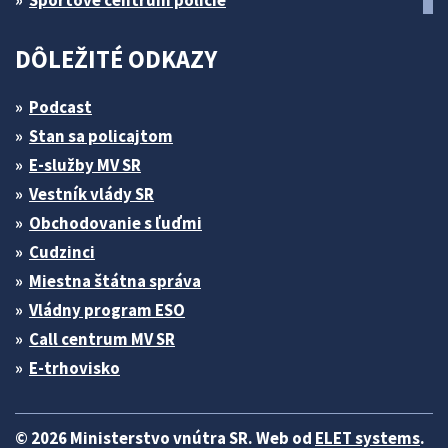
Športové centrum polície
DÔLEŽITÉ ODKAZY
Podcast
Stan sa policajtom
E-služby MV SR
Vestník vlády SR
Obchodovanie s ľuďmi
Cudzinci
Miestna štátna správa
Vládny program ESO
Call centrum MV SR
E-trhovisko
© 2026 Ministerstvo vnútra SR. Web od
ELET systems
.