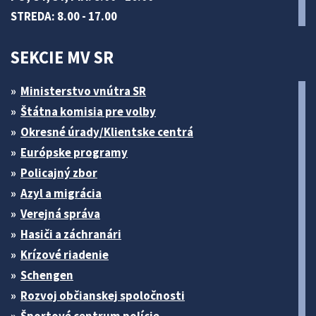
STREDA: 8.00 - 17.00
SEKCIE MV SR
Ministerstvo vnútra SR
Štátna komisia pre volby
Okresné úrady/Klientske centrá
Európske programy
Policajný zbor
Azyl a migrácia
Verejná správa
Hasiči a záchranári
Krízové riadenie
Schengen
Rozvoj občianskej spoločnosti