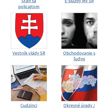
Staň sa
E-služby MV SR
policajtom
Vestník vlády SR
Obchodovanie s
ľuďmi
Cudzinci
Okresné úrady /