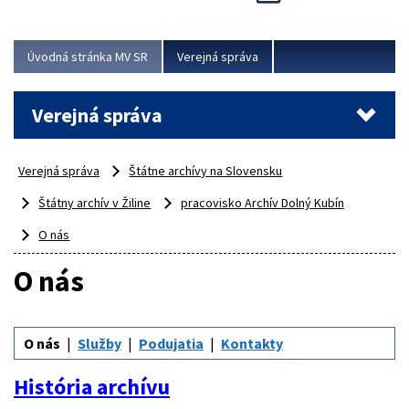
Viac
Úvodná stránka MV SR
Verejná správa
Verejná správa
Verejná správa
Štátne archívy na Slovensku
Štátny archív v Žiline
pracovisko Archív Dolný Kubín
O nás
O nás
O nás
Služby
Podujatia
Kontakty
História archívu