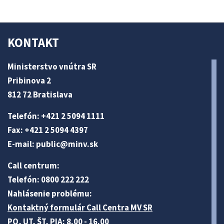
KONTAKT
Ministerstvo vnútra SR
Pribinova 2
812 72 Bratislava
Telefón: +421 2 5094 1111
Fax: +421 2 5094 4397
E-mail:
public@minv
.sk
Call centrum:
Telefón: 0800 222 222
Nahlásenie problému:
Kontaktný formulár Call Centra MV SR
PO, UT, ŠT, PIA: 8.00 - 16.00