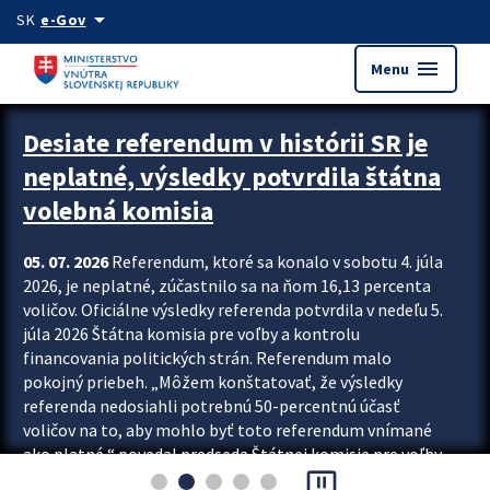
Preskocit na hlavný obsah
arrow_drop_down
SK
e-Gov
menu
Menu
Zastavit automatický posun upútavok
Desiate referendum v histórii SR je
neplatné, výsledky potvrdila štátna
volebná komisia
05. 07. 2026
Referendum, ktoré sa konalo v sobotu 4. júla
2026, je neplatné, zúčastnilo sa na ňom 16,13 percenta
voličov. Oficiálne výsledky referenda potvrdila v nedeľu 5.
júla 2026 Štátna komisia pre voľby a kontrolu
financovania politických strán. Referendum malo
pokojný priebeh. „Môžem konštatovať, že výsledky
referenda nedosiahli potrebnú 50-percentnú účasť
voličov na to, aby mohlo byť toto referendum vnímané
ako platné,“ povedal predseda Štátnej komisie pre voľby
pause_presentation
a kontrolu financovania politických...