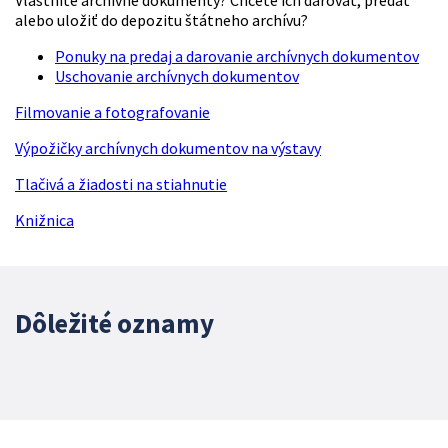
Vlastníte archívne dokumenty? Chcete ich darovať, predať
alebo uložiť do depozitu štátneho archívu?
Ponuky na predaj a darovanie archívnych dokumentov
Uschovanie archívnych dokumentov
Filmovanie a fotografovanie
Výpožičky archívnych dokumentov na výstavy
Tlačivá a žiadosti na stiahnutie
Knižnica
Dôležité oznamy