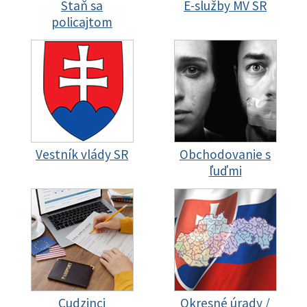
Staň sa
E-služby MV SR
policajtom
Vestník vlády SR
Obchodovanie s
ľuďmi
Cudzinci
Okresné úrady /