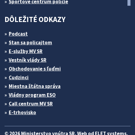
Športové centrum polície
DÔLEŽITÉ ODKAZY
Podcast
Stan sa policajtom
E-služby MV SR
Vestník vlády SR
Obchodovanie s ľuďmi
Cudzinci
Miestna štátna správa
Vládny program ESO
Call centrum MV SR
E-trhovisko
© 2026 Ministerstvo vnútra SR. Web od
ELET systems
.