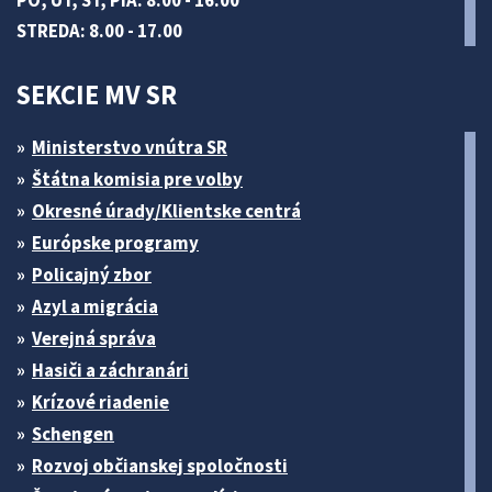
PO, UT, ŠT, PIA: 8.00 - 16.00
STREDA: 8.00 - 17.00
SEKCIE MV SR
Ministerstvo vnútra SR
Štátna komisia pre volby
Okresné úrady/Klientske centrá
Európske programy
Policajný zbor
Azyl a migrácia
Verejná správa
Hasiči a záchranári
Krízové riadenie
Schengen
Rozvoj občianskej spoločnosti