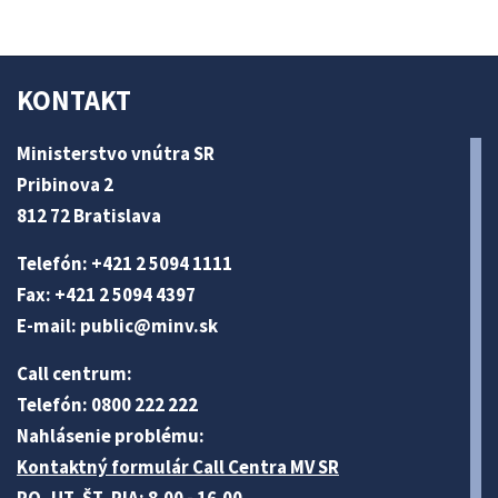
KONTAKT
Ministerstvo vnútra SR
Pribinova 2
812 72 Bratislava
Telefón: +421 2 5094 1111
Fax: +421 2 5094 4397
E-mail:
public@minv
.sk
Call centrum:
Telefón: 0800 222 222
Nahlásenie problému:
Kontaktný formulár Call Centra MV SR