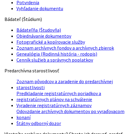
Potvrdenia
Vyhľadanie dokumentu
Bádateľ (Štúdium)
Bádateľňa (Študovňa)
Objednávanie dokumentov
Fotografické a kopírovacie služby
Zoznam archívnych fondov a archívnych zbierok
Genealógia (Rodinná história - rodopis)
Cenník služieb a správnych poplatkov
Predarchívna starostlivosť
Zoznam pôvodcov a zaradenie do predarchívnej
starostlivosti
Predkladanie registratúrnych poriadkov a
registratúrnych plánov na schválenie
Vyradenie registratúrnych záznamov
Odovzdanie archívnych dokumentov po vyraďovacom
konaní
Štátny odborný dozor