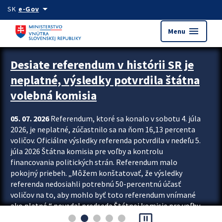
Preskocit na hlavný obsah
arrow_drop_down
SK
e-Gov
menu
Menu
Zastavit automatický posun upútavok
Desiate referendum v histórii SR je
neplatné, výsledky potvrdila štátna
volebná komisia
05. 07. 2026
Referendum, ktoré sa konalo v sobotu 4. júla
2026, je neplatné, zúčastnilo sa na ňom 16,13 percenta
voličov. Oficiálne výsledky referenda potvrdila v nedeľu 5.
júla 2026 Štátna komisia pre voľby a kontrolu
financovania politických strán. Referendum malo
pokojný priebeh. „Môžem konštatovať, že výsledky
referenda nedosiahli potrebnú 50-percentnú účasť
voličov na to, aby mohlo byť toto referendum vnímané
ako platné,“ povedal predseda Štátnej komisie pre voľby
pause_presentation
a kontrolu financovania politických...