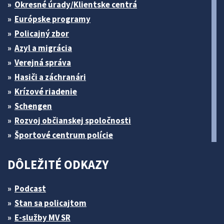
Okresné úrady/Klientske centrá
Európske programy
Policajný zbor
Azyl a migrácia
Verejná správa
Hasiči a záchranári
Krízové riadenie
Schengen
Rozvoj občianskej spoločnosti
Športové centrum polície
DÔLEŽITÉ ODKAZY
Podcast
Stan sa policajtom
E-služby MV SR