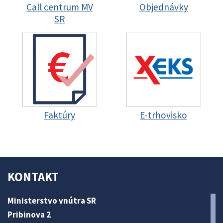
Call centrum MV
Objednávky
SR
Faktúry
E-trhovisko
KONTAKT
Ministerstvo vnútra SR
Pribinova 2