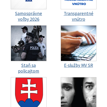
Samosprávne
Transparentné
voľby 2026
vnútro
Staň sa
E-služby MV SR
policajtom