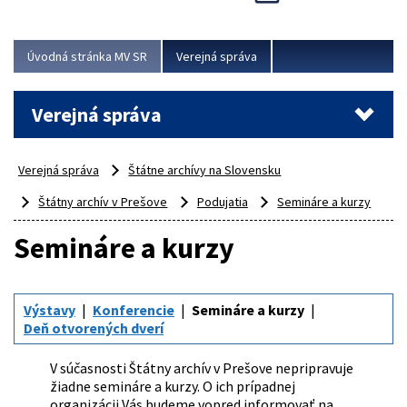
Viac
Úvodná stránka MV SR
Verejná správa
Verejná správa
Verejná správa
Štátne archívy na Slovensku
Štátny archív v Prešove
Podujatia
Semináre a kurzy
Semináre a kurzy
Výstavy
Konferencie
Semináre a kurzy
Deň otvorených dverí
V súčasnosti Štátny archív v Prešove nepripravuje
žiadne semináre a kurzy. O ich prípadnej
organizácii Vás budeme vopred informovať na