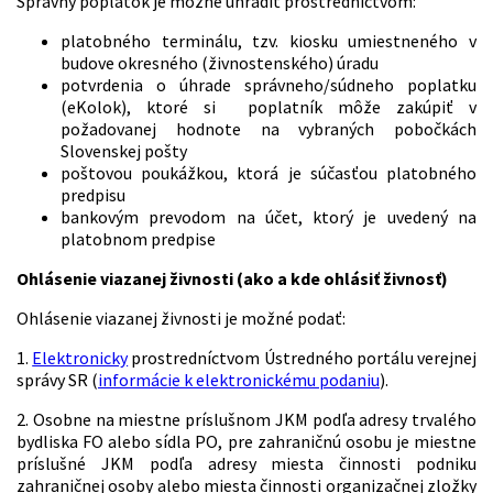
Správny poplatok je možné uhradiť prostredníctvom:
platobného terminálu, tzv. kiosku umiestneného v
budove okresného (živnostenského) úradu
potvrdenia o úhrade správneho/súdneho poplatku
(eKolok), ktoré si poplatník môže zakúpiť v
požadovanej hodnote na vybraných pobočkách
Slovenskej pošty
poštovou poukážkou, ktorá je súčasťou platobného
predpisu
bankovým prevodom na účet, ktorý je uvedený na
platobnom predpise
Ohlásenie viazanej živnosti (ako a kde ohlásiť živnosť)
Ohlásenie viazanej živnosti je možné podať:
1.
Elektronicky
prostredníctvom Ústredného portálu verejnej
správy SR (
informácie k elektronickému podaniu
).
2. Osobne na miestne príslušnom JKM podľa adresy trvalého
bydliska FO alebo sídla PO, pre zahraničnú osobu je miestne
príslušné JKM podľa adresy miesta činnosti podniku
zahraničnej osoby alebo miesta činnosti organizačnej zložky