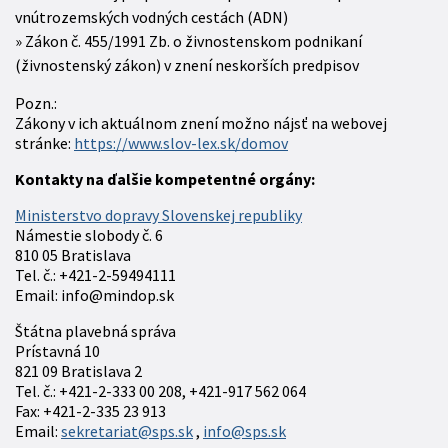
vnútrozemských vodných cestách (ADN)
Zákon č. 455/1991 Zb. o živnostenskom podnikaní
(živnostenský zákon) v znení neskorších predpisov
Pozn.:
Zákony v ich aktuálnom znení možno nájsť na webovej
stránke:
https://www.slov-lex.sk/domov
Kontakty na ďalšie kompetentné orgány:
Ministerstvo dopravy Slovenskej republiky
Námestie slobody č. 6
810 05 Bratislava
Tel. č.: +421-2-59494111
Email: info@mindop.sk
Štátna plavebná správa
Prístavná 10
821 09 Bratislava 2
Tel. č.: +421-2-333 00 208, +421-917 562 064
Fax: +421-2-335 23 913
Email:
sekretariat@sps.sk
,
info@sps.sk