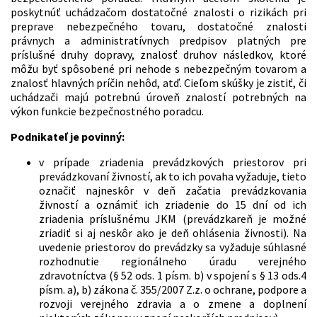
poskytnúť uchádzačom dostatočné znalosti o rizikách pri
preprave nebezpečného tovaru, dostatočné znalosti
právnych a administratívnych predpisov platných pre
príslušné druhy dopravy, znalosť druhov následkov, ktoré
môžu byť spôsobené pri nehode s nebezpečným tovarom a
znalosť hlavných príčin nehôd, atď. Cieľom skúšky je zistiť, či
uchádzači majú potrebnú úroveň znalostí potrebných na
výkon funkcie bezpečnostného poradcu.
Podnikateľ je povinný:
v prípade zriadenia prevádzkových priestorov pri
prevádzkovaní živností, ak to ich povaha vyžaduje, tieto
označiť najneskôr v deň začatia prevádzkovania
živností a oznámiť ich zriadenie do 15 dní od ich
zriadenia príslušnému JKM (prevádzkareň je možné
zriadiť si aj neskôr ako je deň ohlásenia živnosti). Na
uvedenie priestorov do prevádzky sa vyžaduje súhlasné
rozhodnutie regionálneho úradu verejného
zdravotníctva (§ 52 ods. 1 písm. b) v spojení s § 13 ods.4
písm. a), b) zákona č. 355/2007 Z.z. o ochrane, podpore a
rozvoji verejného zdravia a o zmene a doplnení