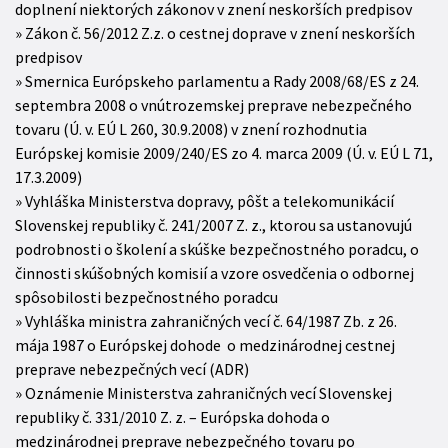
doplnení niektorých zákonov v znení neskorších predpisov
Zákon č. 56/2012 Z.z. o cestnej doprave v znení neskorších
predpisov
Smernica Európskeho parlamentu a Rady 2008/68/ES z 24.
septembra 2008 o vnútrozemskej preprave nebezpečného
tovaru (Ú. v. EÚ L 260, 30.9.2008) v znení rozhodnutia
Európskej komisie 2009/240/ES zo 4. marca 2009 (Ú. v. EÚ L 71,
17.3.2009)
Vyhláška Ministerstva dopravy, pôšt a telekomunikácií
Slovenskej republiky č. 241/2007 Z. z., ktorou sa ustanovujú
podrobnosti o školení a skúške bezpečnostného poradcu, o
činnosti skúšobných komisií a vzore osvedčenia o odbornej
spôsobilosti bezpečnostného poradcu
Vyhláška ministra zahraničných vecí č. 64/1987 Zb. z 26.
mája 1987 o Európskej dohode o medzinárodnej cestnej
preprave nebezpečných vecí (ADR)
Oznámenie Ministerstva zahraničných vecí Slovenskej
republiky č. 331/2010 Z. z. – Európska dohoda o
medzinárodnej preprave nebezpečného tovaru po