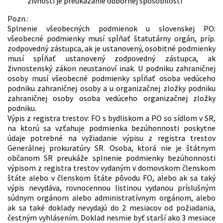
živnosti je preukázanie odbornej spôsobilosti
Pozn.:
Splnenie všeobecných podmienok u slovenskej PO:
všeobecné podmienky musí spĺňať štatutárny orgán, príp.
zodpovedný zástupca, ak je ustanovený, osobitné podmienky
musí spĺňať ustanovený zodpovedný zástupca, ak
živnostenský zákon neustanoví inak. U podniku zahraničnej
osoby musí všeobecné podmienky spĺňať osoba vedúceho
podniku zahraničnej osoby a u organizačnej zložky podniku
zahraničnej osoby osoba vedúceho organizačnej zložky
podniku.
Výpis z registra trestov: FO s bydliskom a PO so sídlom v SR,
na ktorú sa vzťahuje podmienka bezúhonnosti poskytne
údaje potrebné na vyžiadanie výpisu z registra trestov
Generálnej prokuratúry SR. Osoba, ktorá nie je štátnym
občanom SR preukáže splnenie podmienky bezúhonnosti
výpisom z registra trestov vydaným v domovskom členskom
štáte alebo v členskom štáte pôvodu FO, alebo ak sa taký
výpis nevydáva, rovnocennou listinou vydanou príslušným
súdnym orgánom alebo administratívnym orgánom, alebo
ak sa také doklady nevydajú do 2 mesiacov od požiadania,
čestným vyhlásením. Doklad nesmie byť starší ako 3 mesiace