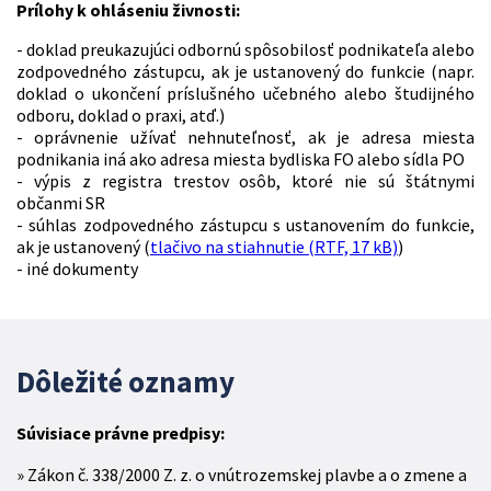
Prílohy k ohláseniu živnosti:
- doklad preukazujúci odbornú spôsobilosť podnikateľa alebo
zodpovedného zástupcu, ak je ustanovený do funkcie (napr.
doklad o ukončení príslušného učebného alebo študijného
odboru, doklad o praxi, atď.)
- oprávnenie užívať nehnuteľnosť, ak je adresa miesta
podnikania iná ako adresa miesta bydliska FO alebo sídla PO
- výpis z registra trestov osôb, ktoré nie sú štátnymi
občanmi SR
- súhlas zodpovedného zástupcu s ustanovením do funkcie,
ak je ustanovený (
tlačivo na stiahnutie (RTF, 17 kB)
)
- iné dokumenty
Dôležité oznamy
Súvisiace právne predpisy:
Zákon č. 338/2000 Z. z. o vnútrozemskej plavbe a o zmene a