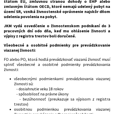
štátom EÚ, zmluvnou stranou dohody o EHP alebo
zmluvným štátom OECD, ktoré nemajú udelený pobyt na
území SR, vzniká živnostenské oprávnenie najskôr dňom
udelenia povolenia na pobyt.
JKM vydá osvedčenie o živnostenskom podnikaní do 3
pracovných dní odo dňa, keď mu ohlásenie živnosti a
výpisy z registra trestov boli doručené.
Všeobecné a osobitné podmienky pre prevádzkovanie
viazanej živnosti:
FO alebo PO, ktorá hodlá prevádzkovať viazanú živnosť musí
splniť všeobecné a osobitné podmienky prevádzkovania
živnosti:
všeobecnými podmienkami prevádzkovania viazanej
živnosti sú:
- dosiahnutie veku 18 rokov
- spôsobilosť na právne úkony
- bezúhonnosť (preukazuje sa výpisom z registra
trestov)
osobitnou podmienkou prevádzkovania viazanej