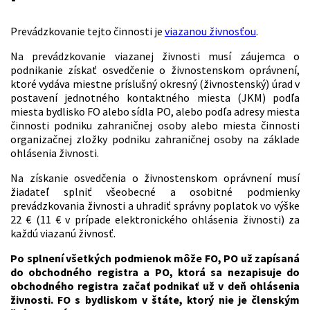
Prevádzkovanie tejto činnosti je
viazanou živnosťou
.
Na prevádzkovanie viazanej živnosti musí záujemca o
podnikanie získať osvedčenie o živnostenskom oprávnení,
ktoré vydáva miestne príslušný okresný (živnostenský) úrad v
postavení jednotného kontaktného miesta (JKM) podľa
miesta bydlisko FO alebo sídla PO, alebo podľa adresy miesta
činnosti podniku zahraničnej osoby alebo miesta činnosti
organizačnej zložky podniku zahraničnej osoby na základe
ohlásenia živnosti.
Na získanie osvedčenia o živnostenskom oprávnení musí
žiadateľ splniť všeobecné a osobitné podmienky
prevádzkovania živnosti a uhradiť správny poplatok vo výške
22 € (11 € v prípade elektronického ohlásenia živnosti) za
každú viazanú živnosť.
Po splnení všetkých podmienok môže FO, PO už zapísaná
do obchodného registra a PO, ktorá sa nezapisuje do
obchodného registra začať podnikať už v deň ohlásenia
živnosti. FO s bydliskom v štáte, ktorý nie je členským