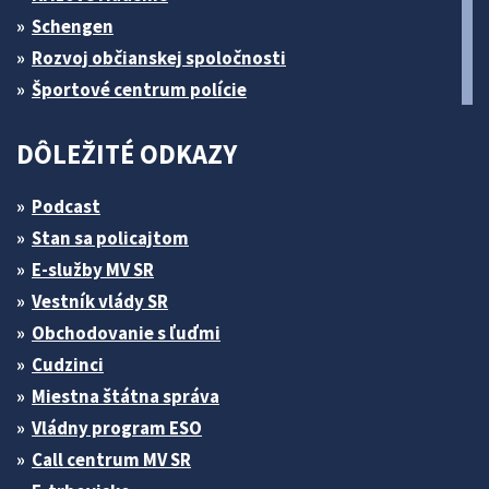
Schengen
Rozvoj občianskej spoločnosti
Športové centrum polície
DÔLEŽITÉ ODKAZY
Podcast
Stan sa policajtom
E-služby MV SR
Vestník vlády SR
Obchodovanie s ľuďmi
Cudzinci
Miestna štátna správa
Vládny program ESO
Call centrum MV SR