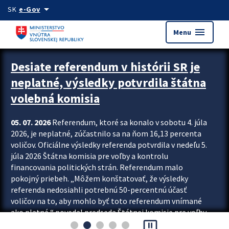
Preskocit na hlavný obsah
arrow_drop_down
SK
e-Gov
menu
Menu
Zastavit automatický posun upútavok
Desiate referendum v histórii SR je
neplatné, výsledky potvrdila štátna
volebná komisia
05. 07. 2026
Referendum, ktoré sa konalo v sobotu 4. júla
2026, je neplatné, zúčastnilo sa na ňom 16,13 percenta
voličov. Oficiálne výsledky referenda potvrdila v nedeľu 5.
júla 2026 Štátna komisia pre voľby a kontrolu
financovania politických strán. Referendum malo
pokojný priebeh. „Môžem konštatovať, že výsledky
referenda nedosiahli potrebnú 50-percentnú účasť
voličov na to, aby mohlo byť toto referendum vnímané
ako platné,“ povedal predseda Štátnej komisie pre voľby
pause_presentation
a kontrolu financovania politických...