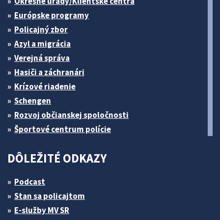
Okresné úrady/Klientske centrá
Európske programy
Policajný zbor
Azyl a migrácia
Verejná správa
Hasiči a záchranári
Krízové riadenie
Schengen
Rozvoj občianskej spoločnosti
Športové centrum polície
DÔLEŽITÉ ODKAZY
Podcast
Stan sa policajtom
E-služby MV SR