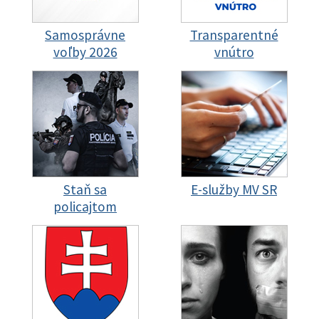
Samosprávne
Transparentné
voľby 2026
vnútro
Staň sa
E-služby MV SR
policajtom