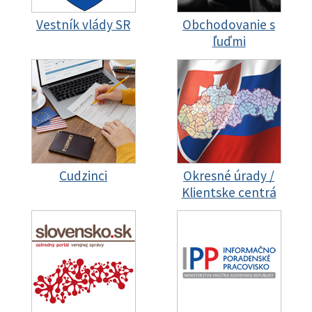
Vestník vlády SR
Obchodovanie s
ľuďmi
Cudzinci
Okresné úrady /
Klientske centrá