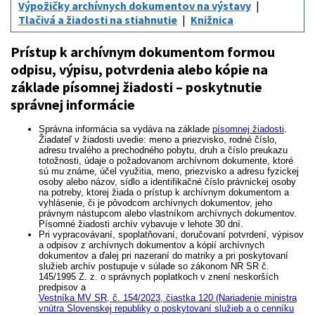
Výpožičky archívnych dokumentov na výstavy
Tlačivá a žiadosti na stiahnutie
Knižnica
Prístup k archívnym dokumentom formou
odpisu, výpisu, potvrdenia alebo kópie na
základe písomnej žiadosti – poskytnutie
správnej informácie
Správna informácia sa vydáva na základe
písomnej žiadosti
.
Žiadateľ v žiadosti uvedie: meno a priezvisko, rodné číslo,
adresu trvalého a prechodného pobytu, druh a číslo preukazu
totožnosti, údaje o požadovanom archívnom dokumente, ktoré
sú mu známe, účel využitia, meno, priezvisko a adresu fyzickej
osoby alebo názov, sídlo a identifikačné číslo právnickej osoby
na potreby, ktorej žiada o prístup k archívnym dokumentom a
vyhlásenie, či je pôvodcom archívnych dokumentov, jeho
právnym nástupcom alebo vlastníkom archívnych dokumentov.
Písomné žiadosti archív vybavuje v lehote 30 dní.
Pri vypracovávaní, spoplatňovaní, doručovaní potvrdení, výpisov
a odpisov z archívnych dokumentov a kópií archívnych
dokumentov a ďalej pri nazeraní do matriky a pri poskytovaní
služieb archív postupuje v súlade so zákonom NR SR č.
145/1995 Z. z. o správnych poplatkoch v znení neskorších
predpisov a
Vestníka MV SR, č. 154/2023, čiastka 120 (Nariadenie ministra
vnútra Slovenskej republiky o poskytovaní služieb a o cenníku