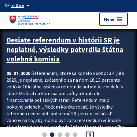
Preskocit na hlavný obsah
arrow_drop_down
SK
e-Gov
menu
Menu
Zastavit automatický posun upútavok
Desiate referendum v histórii SR je
neplatné, výsledky potvrdila štátna
volebná komisia
05. 07. 2026
Referendum, ktoré sa konalo v sobotu 4. júla
2026, je neplatné, zúčastnilo sa na ňom 16,13 percenta
voličov. Oficiálne výsledky referenda potvrdila v nedeľu 5.
júla 2026 Štátna komisia pre voľby a kontrolu
financovania politických strán. Referendum malo
pokojný priebeh. „Môžem konštatovať, že výsledky
referenda nedosiahli potrebnú 50-percentnú účasť
voličov na to, aby mohlo byť toto referendum vnímané
ako platné,“ povedal predseda Štátnej komisie pre voľby
pause_presentation
a kontrolu financovania politických...