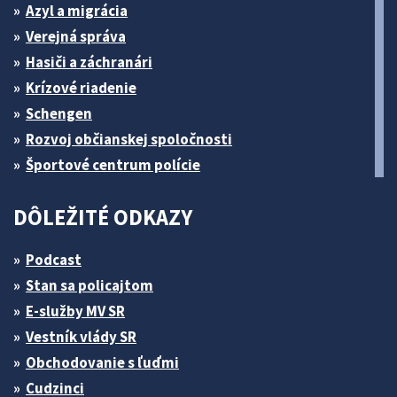
Azyl a migrácia
Verejná správa
Hasiči a záchranári
Krízové riadenie
Schengen
Rozvoj občianskej spoločnosti
Športové centrum polície
DÔLEŽITÉ ODKAZY
Podcast
Stan sa policajtom
E-služby MV SR
Vestník vlády SR
Obchodovanie s ľuďmi
Cudzinci