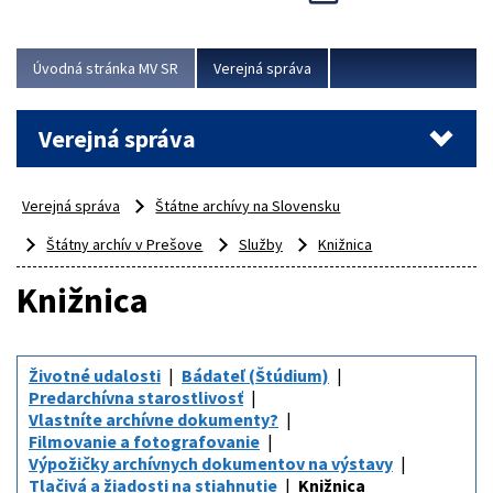
Viac
Úvodná stránka MV SR
Verejná správa
Verejná správa
Verejná správa
Štátne archívy na Slovensku
Štátny archív v Prešove
Služby
Knižnica
Knižnica
Životné udalosti
Bádateľ (Štúdium)
Predarchívna starostlivosť
Vlastníte archívne dokumenty?
Filmovanie a fotografovanie
Výpožičky archívnych dokumentov na výstavy
Tlačivá a žiadosti na stiahnutie
Knižnica