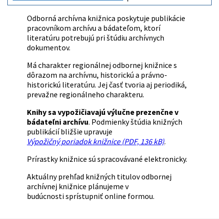
Odborná archívna knižnica poskytuje publikácie
pracovníkom archívu a bádateľom, ktorí
literatúru potrebujú pri štúdiu archívnych
dokumentov.
Má charakter regionálnej odbornej knižnice s
dôrazom na archívnu, historickú a právno-
historickú literatúru. Jej časť tvoria aj periodiká,
prevažne regionálneho charakteru.
Knihy sa vypožičiavajú výlučne prezenčne v
bádateľni archívu
. Podmienky štúdia knižných
publikácií bližšie upravuje
V
ýpožičný poriadok knižnice
(PDF, 136 kB)
.
Prírastky knižnice sú spracovávané elektronicky.
Aktuálny prehľad knižných titulov odbornej
archívnej knižnice plánujeme v
budúcnosti sprístupniť online formou.