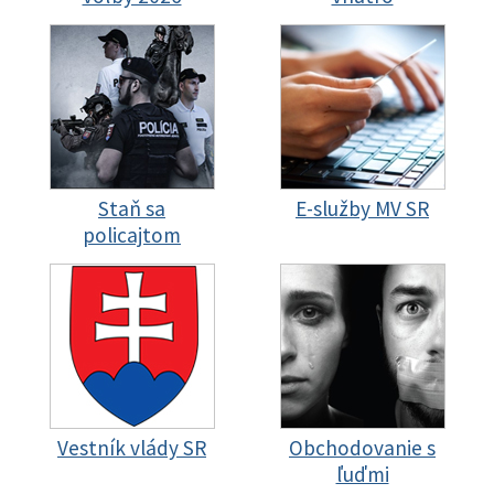
Staň sa
E-služby MV SR
policajtom
Vestník vlády SR
Obchodovanie s
ľuďmi