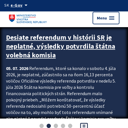
Preskocit na hlavný obsah
arrow_drop_down
SK
e-Gov
menu
Menu
Zastavit automatický posun upútavok
Desiate referendum v histórii SR je
neplatné, výsledky potvrdila štátna
volebná komisia
05. 07. 2026
Referendum, ktoré sa konalo v sobotu 4. júla
2026, je neplatné, zúčastnilo sa na ňom 16,13 percenta
voličov. Oficiálne výsledky referenda potvrdila v nedeľu 5.
júla 2026 Štátna komisia pre voľby a kontrolu
financovania politických strán. Referendum malo
pokojný priebeh. „Môžem konštatovať, že výsledky
referenda nedosiahli potrebnú 50-percentnú účasť
voličov na to, aby mohlo byť toto referendum vnímané
ako platné,“ povedal predseda Štátnej komisie pre voľby
pause_presentation
a kontrolu financovania politických...