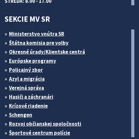
STREDA: 8.00 - 17.00
SEKCIE MV SR
Ministerstvo vnútra SR
Štátna komisia pre volby
Okresné úrady/Klientske centrá
Európske programy
Policajný zbor
Azyl a migrácia
Verejná správa
Hasiči a záchranári
Krízové riadenie
Schengen
Rozvoj občianskej spoločnosti
Športové centrum polície