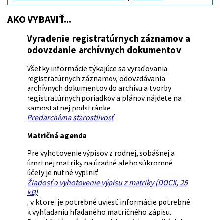
AKO VYBAVIŤ...
Vyradenie registratúrnych záznamov a
odovzdanie archívnych dokumentov
Všetky informácie týkajúce sa vyraďovania
registratúrnych záznamov, odovzdávania
archívnych dokumentov do archívu a tvorby
registratúrnych poriadkov a plánov nájdete na
samostatnej podstránke
Predarchívna starostlivosť
.
Matričná agenda
Pre vyhotovenie výpisov z rodnej, sobášnej a
úmrtnej matriky na úradné alebo súkromné
účely je nutné vyplniť
Žiadosť o vyhotovenie výpisu z matriky (DOCX, 25
kB)
, v ktorej je potrebné uviesť informácie potrebné
k vyhľadaniu hľadaného matričného zápisu.