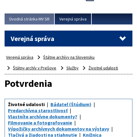
Viac
Úvodná stránka MV SR
Verejná správa
Verejná správa
Verejná správa
Štátne archívy na Slovensku
Štátny archív v Prešove
Služby
Životné udalosti
Potvrdenia
Životné udalosti
Bádateľ (Štúdium)
Predarchívna starostlivosť
Vlastníte archívne dokumenty?
Filmovanie a fotografovanie
Výpožičky archívnych dokumentov na výstavy
Tlačivá a žiadosti na stiahnutie
Knižnica