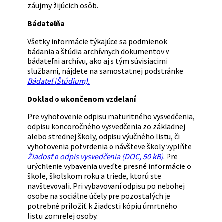
záujmy žijúcich osôb.
Bádateľňa
Všetky informácie týkajúce sa podmienok
bádania a štúdia archívnych dokumentov v
bádateľni archívu, ako aj s tým súvisiacimi
službami, nájdete na samostatnej podstránke
Bádateľ (Štúdium).
Doklad o ukončenom vzdelaní
Pre vyhotovenie odpisu maturitného vysvedčenia,
odpisu koncoročného vysvedčenia zo základnej
alebo strednej školy, odpisu výučného listu, či
vyhotovenia potvrdenia o návšteve školy vyplňte
Žiadosť o odpis vysvedčenia (DOC, 50 kB)
. Pre
urýchlenie vybavenia uveďte presné informácie o
škole, školskom roku a triede, ktorú ste
navštevovali. Pri vybavovaní odpisu po nebohej
osobe na sociálne účely pre pozostalých je
potrebné priložiť k žiadosti kópiu úmrtného
listu zomrelej osoby.