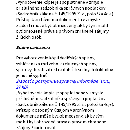
.
Vyhotovenie kópie je spoplatnené v zmysle
príslušného sadzobníka správnych poplatkov
(Sadzobník zákona č. 145/1995 Z. z., položka 4c,e).
Prístup k archívnemu dokumentu v zmysle
žiadosti môže byť obmedzený, ak by tým mohli
byť ohrozené práva a právom chránené záujmy
žijúcich osôb.
Súdne uznesenia
Pre vyhotovenie kópií dedičských spisov,
vyhlásení za mŕtvého, exekučných spisov,
sporových záležitostí a ďalších súdnych dokladov
je nutné vyplniť
Žiadosť o poskytnutie správnej informácie (DOC,
27 kB)
.
Vyhotovenie kópie je spoplatnené v zmysle
príslušného sadzobníka správnych poplatkov
(Sadzobník zákona č. 145/1995 Z. z., položka 4c,e).
Prístup k osobným údajom v archívnom
dokumente môže byť obmedzený, ak by tým
mohli byť ohrozené práva a právom chránené
záujmy žijúcich osôb.