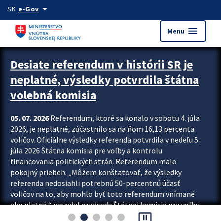
Preskocit na hlavný obsah
arrow_drop_down
SK
e-Gov
menu
Menu
Zastavit automatický posun upútavok
Desiate referendum v histórii SR je
neplatné, výsledky potvrdila štátna
volebná komisia
05. 07. 2026
Referendum, ktoré sa konalo v sobotu 4. júla
2026, je neplatné, zúčastnilo sa na ňom 16,13 percenta
voličov. Oficiálne výsledky referenda potvrdila v nedeľu 5.
júla 2026 Štátna komisia pre voľby a kontrolu
financovania politických strán. Referendum malo
pokojný priebeh. „Môžem konštatovať, že výsledky
referenda nedosiahli potrebnú 50-percentnú účasť
voličov na to, aby mohlo byť toto referendum vnímané
ako platné,“ povedal predseda Štátnej komisie pre voľby
pause_presentation
a kontrolu financovania politických...