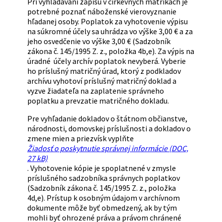
Pri vyhľadávaní zápisu v cirkevných matrikách je
potrebné poznať náboženské vierovyznanie
hľadanej osoby. Poplatok za vyhotovenie výpisu
na súkromné účely sa uhrádza vo výške 3,00 € a za
jeho osvedčenie vo výške 3,00 € (Sadzobník
zákona č. 145/1995 Z. z., položka 4b,e). Za výpis na
úradné účely archív poplatok nevyberá. Vyberie
ho príslušný matričný úrad, ktorý z podkladov
archívu vyhotoví príslušný matričný doklad a
vyzve žiadateľa na zaplatenie správneho
poplatku a prevzatie matričného dokladu.
Pre vyhľadanie dokladov o štátnom občianstve,
národnosti, domovskej príslušnosti a dokladov o
zmene mien a priezvísk vyplňte
Žiadosť o poskytnutie správnej informácie (DOC,
27 kB)
. Vyhotovenie kópie je spoplatnené v zmysle
príslušného sadzobníka správnych poplatkov
(Sadzobník zákona č. 145/1995 Z. z., položka
4d,e). Prístup k osobným údajom v archívnom
dokumente môže byť obmedzený, ak by tým
mohli byť ohrozené práva a právom chránené