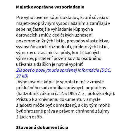
Majetkovoprávne vysporiadanie
Pre vyhotovenie kópií dokladov, ktoré súvisia s
majetkovoprávnym vysporiadaním a zahŕňajú v
sebe najčastejšie vyhľadanie kúpnych a
darovacích zmlúv, dedičských uznesení,
pozemnoknižných listín, prevodov vlastníctva,
vyvlastňovacích rozhodnutí, prídelových listín,
výmerov o vlastníctve pôdy, konfiškačných
výmerov, pridelení pozemkov do osobného
užívania a ďalších je nutné vyplniť
Žiadosť o poskytnutie správnej informácie (DOC,
27 kB)
. Vyhotovenie kópie je spoplatnené v zmysle
príslušného sadzobníka správnych poplatkov
(Sadzobník zákona č. 145/1995 Z. z., položka 4c,e).
Prístup k archívnemu dokumentu v zmysle
žiadosti môže byť obmedzený, ak by tým mohli
byť ohrozené práva a právom chránené záujmy
žijúcich osôb.
Stavebná dokumentácia