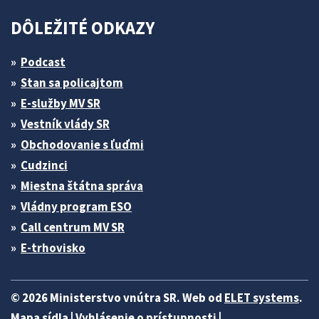
DÔLEŽITÉ ODKAZY
Podcast
Stan sa policajtom
E-služby MV SR
Vestník vlády SR
Obchodovanie s ľuďmi
Cudzinci
Miestna štátna správa
Vládny program ESO
Call centrum MV SR
E-trhovisko
© 2026 Ministerstvo vnútra SR. Web od
ELET systems
.
Mapa sídla
|
Vyhlásenie o prístupnosti
|