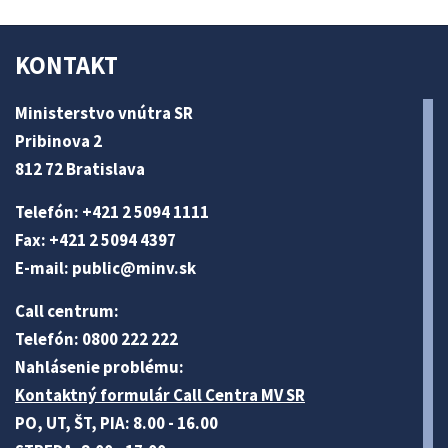
KONTAKT
Ministerstvo vnútra SR
Pribinova 2
812 72 Bratislava
Telefón: +421 2 5094 1111
Fax: +421 2 5094 4397
E-mail:
public@minv
.sk
Call centrum:
Telefón: 0800 222 222
Nahlásenie problému:
Kontaktný formulár Call Centra MV SR
PO, UT, ŠT, PIA: 8.00 - 16.00