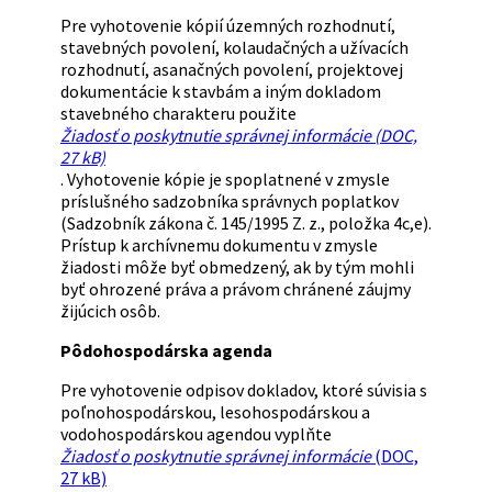
Pre vyhotovenie kópií územných rozhodnutí,
stavebných povolení, kolaudačných a užívacích
rozhodnutí, asanačných povolení, projektovej
dokumentácie k stavbám a iným dokladom
stavebného charakteru použite
Žiadosť o poskytnutie správnej informácie (DOC,
27 kB)
. Vyhotovenie kópie je spoplatnené v zmysle
príslušného sadzobníka správnych poplatkov
(Sadzobník zákona č. 145/1995 Z. z., položka 4c,e).
Prístup k archívnemu dokumentu v zmysle
žiadosti môže byť obmedzený, ak by tým mohli
byť ohrozené práva a právom chránené záujmy
žijúcich osôb.
Pôdohospodárska agenda
Pre vyhotovenie odpisov dokladov, ktoré súvisia s
poľnohospodárskou, lesohospodárskou a
vodohospodárskou agendou vyplňte
Žiadosť o poskytnutie správnej
informácie
(DOC,
27 kB)