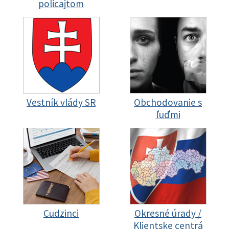
policajtom
Vestník vlády SR
Obchodovanie s
ľuďmi
Cudzinci
Okresné úrady /
Klientske centrá