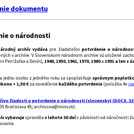
nie dokumentu
nie o národnosti
národný archív
vydáva
pre žiadateľov
potvrdenie o národnos
ných v archíve. V Slovenskom národnom archíve sú uložené zachov
en Petržalka a Devín),
1940
,
1950
,
1961
,
1970
,
1980
a
1991
a len z 
a jednu osobu z jedného roku sa spoplatňuje
správnym poplatk
úkonu
+ 1,50 €
za osvedčenie
každého potvrdenia
(položka 4e
sa
čivo žiadosti o potvrdenie o národnosti (slovensky) (DOCX, 32
05 Bratislava 45; archiv.sna@minv.sk).
ív vybavuje
spravidla
v lehote 30 dní
v závislosti od náročnosti ži
ovania.