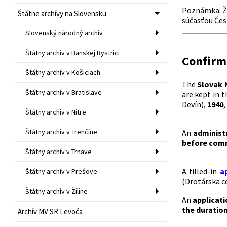
Poznámka: Ži
Štátne archívy na Slovensku
súčasťou Čes
Slovenský národný archív
Štátny archív v Banskej Bystrici
Confirma
Štátny archív v Košiciach
The
Slovak 
Štátny archív v Bratislave
are kept in t
Devín),
1940
,
Štátny archív v Nitre
Štátny archív v Trenčíne
An
administ
before com
Štátny archív v Trnave
A filled-in
ap
Štátny archív v Prešove
(Drotárska ce
Štátny archív v Žiline
An
applicati
the duratio
Archív MV SR Levoča