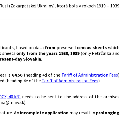
usi (Zakarpatskej Ukrajiny), ktorá bola v rokoch 1919 – 1939
licants, based on data
from
preserved
census sheets
which
us sheets
only from the years 1930
,
1939
(only Petržalka and
present-day Slovakia
.
ear is
€4.50
(heading 4d of the
Tariff of Administration Fees
)
ied (heading 4e of the
Tariff of Administration Fees
).
CX, 40 kB)
needs to be sent to the address of the archives
.sna@minv.sk).
nature. An
incomplete application
may result in
prolonging