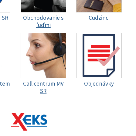
y SR
Obchodovanie s
Cudzinci
ľuďmi
stem
Call centrum MV
Objednávky
SR