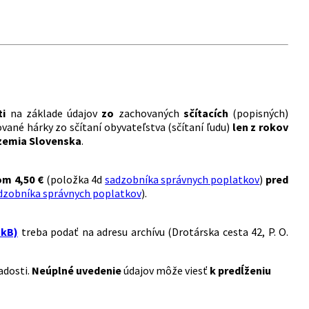
ti
na základe údajov
zo
zachovaných
sčítacích
(popisných)
ané hárky zo sčítaní obyvateľstva (sčítaní ľudu)
len z rokov
územia Slovenska
.
om
4,50 €
(položka 4d
sadzobníka správnych poplatkov
)
pred
dzobníka správnych poplatkov
).
 kB)
treba podať na adresu archívu (Drotárska cesta 42, P. O.
adosti.
Neúplné uvedenie
údajov môže viesť
k predĺženiu