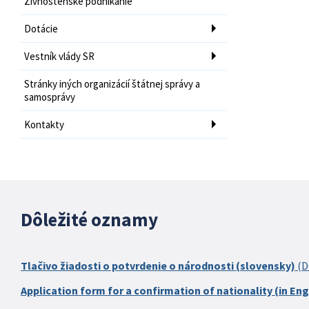
Živnostenské podnikanie
Dotácie
Vestník vlády SR
Stránky iných organizácií štátnej správy a
samosprávy
Kontakty
Dôležité oznamy
Tlačivo žiadosti o potvrdenie o národnosti (slovensky)
(D
Application form for a confirmation of nationality (in Eng