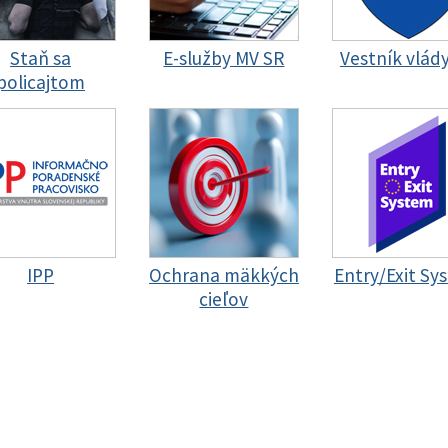
Staň sa
E-služby MV SR
Vestník vlád
policajtom
IPP
Ochrana mäkkých
Entry/Exit Sy
cieľov