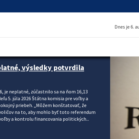
Dnes je 6. 
platné, výsledky potvrdila
6, je neplatné, zúčastnilo sa na ňom 16,13
eľu 5. júla 2026 Štátna komisia pre voľby a
pokojný priebeh. „Môžem konštatovať, že
voličov na to, aby mohlo byť toto referendum
ľby a kontrolu financovania politických...