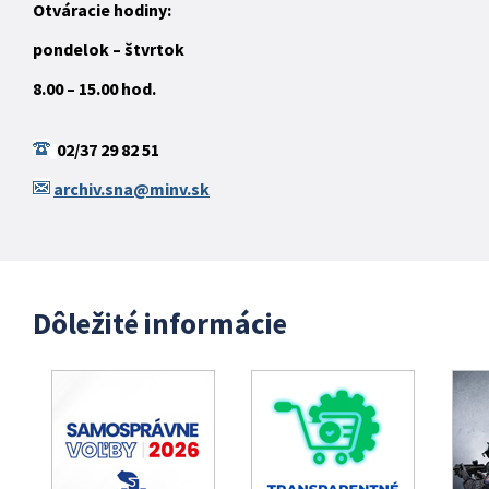
Otváracie hodiny:
pondelok – štvrtok
8.00 – 15.00 hod.
02/37 29 82 51
archiv.sna@minv.sk
Dôležité informácie