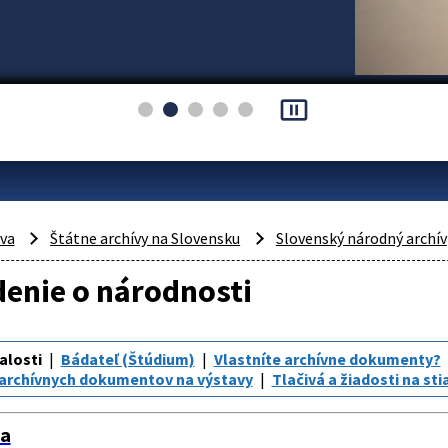
pause_presentation
áva
Štátne archívy na Slovensku
Slovenský národný archív
enie o národnosti
alosti
Bádateľ (Štúdium)
Vlastníte archívne dokumenty?
 archívnych dokumentov na výstavy
Tlačivá a žiadosti na st
ia