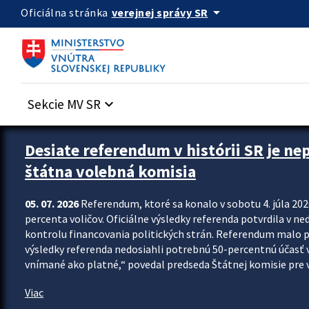
Preskocit na hlavný obsah
arrow_drop_down
verejnej správy SR
Oficiálna stránka
Sekcie MV SR
keyboard_arrow_down
Zastavit automatický posun upútavok
Desiate referendum v histórii SR je ne
štátna volebná komisia
05. 07. 2026
Referendum, ktoré sa konalo v sobotu 4. júla 202
percenta voličov. Oficiálne výsledky referenda potvrdila v ned
kontrolu financovania politických strán. Referendum malo 
výsledky referenda nedosiahli potrebnú 50-percentnú účasť 
vnímané ako platné,“ povedal predseda Štátnej komisie pre vo
Viac