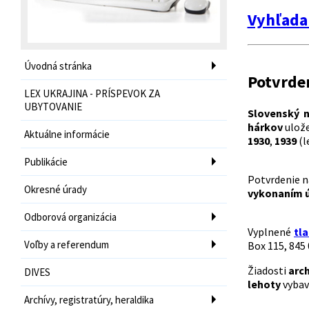
Vyhľada
Úvodná stránka
Potvrde
LEX UKRAJINA - PRÍSPEVOK ZA
UBYTOVANIE
Slovenský 
hárkov
ulože
Aktuálne informácie
1930
,
1939
(l
Publikácie
Potvrdenie n
Okresné úrady
vykonaním 
Odborová organizácia
Vyplnené
tla
Voľby a referendum
Box 115, 845 
Žiadosti
arch
DIVES
lehoty
vybav
Archívy, registratúry, heraldika