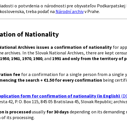
adosti o potvrdenia o národnosti pre obyvateľov Podkarpatskej R
koslovenska, treba podať na
Národní archiv
v Prahe.
tion of Nationality
National Archives issues a confirmation of nationality
for app
he archives. In the Slovak National Archives, there are kept cens
1950
,
1961
,
1970
,
1980
, and
1991
and only from the territory of 
ration fee
for a confirmation for a single person from a single y
mencing the search
+
€1.50 for every confirmation
being certif
plication form for confirmation of nationality (in English)
(DO
sta 42, P. O. Box 115, 845 05 Bratislava 45, Slovak Republic; archiv
on is processed
usually
for 30 days
depending on its demanding 
n
of its processing.