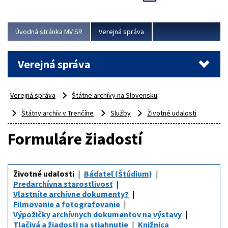
Viac
Úvodná stránka MV SR
Verejná správa
Verejná správa
Verejná správa
Štátne archívy na Slovensku
Štátny archív v Trenčíne
Služby
Životné udalosti
Formuláre žiadostí
Životné udalosti
Bádateľ (Štúdium)
Predarchívna starostlivosť
Vlastníte archívne dokumenty?
Filmovanie a fotografovanie
Výpožičky archívnych dokumentov na výstavy
Tlačivá a žiadosti na stiahnutie
Knižnica