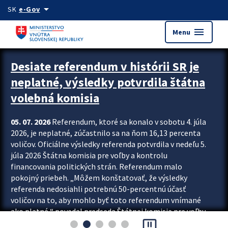
Preskocit na hlavný obsah
arrow_drop_down
SK
e-Gov
menu
Menu
Zastavit automatický posun upútavok
Desiate referendum v histórii SR je
neplatné, výsledky potvrdila štátna
volebná komisia
05. 07. 2026
Referendum, ktoré sa konalo v sobotu 4. júla
2026, je neplatné, zúčastnilo sa na ňom 16,13 percenta
voličov. Oficiálne výsledky referenda potvrdila v nedeľu 5.
júla 2026 Štátna komisia pre voľby a kontrolu
financovania politických strán. Referendum malo
pokojný priebeh. „Môžem konštatovať, že výsledky
referenda nedosiahli potrebnú 50-percentnú účasť
voličov na to, aby mohlo byť toto referendum vnímané
ako platné,“ povedal predseda Štátnej komisie pre voľby
pause_presentation
a kontrolu financovania politických...