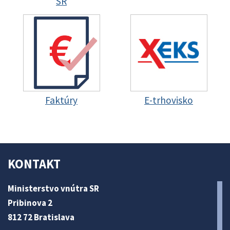
SR
Faktúry
E-trhovisko
KONTAKT
Ministerstvo vnútra SR
Pribinova 2
812 72 Bratislava