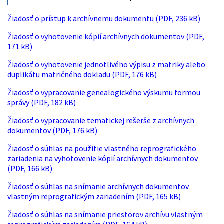
Žiadosť o prístup k archívnemu dokumentu (PDF, 236 kB)
Žiadosť o vyhotovenie kópií archívnych dokumentov (PDF,
171 kB)
Žiadosť o vyhotovenie jednotlivého výpisu z matriky alebo
duplikátu matričného dokladu (PDF, 176 kB)
Žiadosť o vypracovanie genealogického výskumu formou
správy (PDF, 182 kB)
Žiadosť o vypracovanie tematickej rešerše z archívnych
dokumentov (PDF, 176 kB)
Žiadosť o súhlas na použitie vlastného reprografického
zariadenia na vyhotovenie kópií archívnych dokumentov
(PDF, 166 kB)
Žiadosť o súhlas na snímanie archívnych dokumentov
vlastným reprografickým zariadením (PDF, 165 kB)
Žiadosť o súhlas na snímanie priestorov archívu vlastným