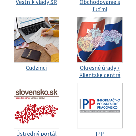
Vestník vlády SR
Obchodovanie s
ľuďmi
Cudzinci
Okresné úrady /
Klientske centrá
Ústredný portál
IPP