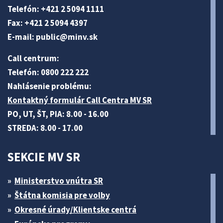
Telefón: +421 2 5094 1111
Fax: +421 2 5094 4397
E-mail:
public@minv
.sk
Call centrum:
Telefón: 0800 222 222
Nahlásenie problému:
Kontaktný formulár Call Centra MV SR
PO, UT, ŠT, PIA: 8.00 - 16.00
STREDA: 8.00 - 17.00
SEKCIE MV SR
Ministerstvo vnútra SR
Štátna komisia pre volby
Okresné úrady/Klientske centrá