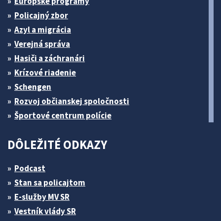
Európske programy
Policajný zbor
Azyl a migrácia
Verejná správa
Hasiči a záchranári
Krízové riadenie
Schengen
Rozvoj občianskej spoločnosti
Športové centrum polície
DÔLEŽITÉ ODKAZY
Podcast
Stan sa policajtom
E-služby MV SR
Vestník vlády SR