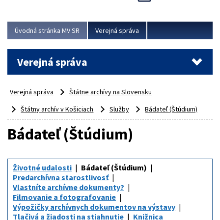
Viac
Úvodná stránka MV SR
Verejná správa
Verejná správa
Verejná správa
Štátne archívy na Slovensku
Štátny archív v Košiciach
Služby
Bádateľ (Štúdium)
Bádateľ (Štúdium)
Životné udalosti
Bádateľ (Štúdium)
Predarchívna starostlivosť
Vlastníte archívne dokumenty?
Filmovanie a fotografovanie
Výpožičky archívnych dokumentov na výstavy
Tlačivá a žiadosti na stiahnutie
Knižnica