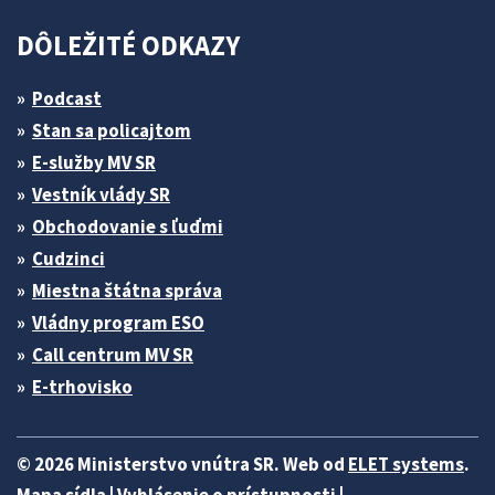
DÔLEŽITÉ ODKAZY
Podcast
Stan sa policajtom
E-služby MV SR
Vestník vlády SR
Obchodovanie s ľuďmi
Cudzinci
Miestna štátna správa
Vládny program ESO
Call centrum MV SR
E-trhovisko
© 2026 Ministerstvo vnútra SR. Web od
ELET systems
.