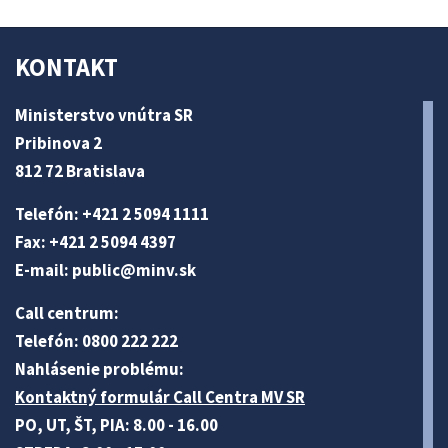
KONTAKT
Ministerstvo vnútra SR
Pribinova 2
812 72 Bratislava
Telefón: +421 2 5094 1111
Fax: +421 2 5094 4397
E-mail:
public@minv
.sk
Call centrum:
Telefón: 0800 222 222
Nahlásenie problému:
Kontaktný formulár Call Centra MV SR
PO, UT, ŠT, PIA: 8.00 - 16.00