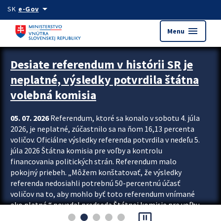
Preskocit na hlavný obsah
arrow_drop_down
SK
e-Gov
menu
Menu
Zastavit automatický posun upútavok
Desiate referendum v histórii SR je
neplatné, výsledky potvrdila štátna
volebná komisia
05. 07. 2026
Referendum, ktoré sa konalo v sobotu 4. júla
2026, je neplatné, zúčastnilo sa na ňom 16,13 percenta
voličov. Oficiálne výsledky referenda potvrdila v nedeľu 5.
júla 2026 Štátna komisia pre voľby a kontrolu
financovania politických strán. Referendum malo
pokojný priebeh. „Môžem konštatovať, že výsledky
referenda nedosiahli potrebnú 50-percentnú účasť
voličov na to, aby mohlo byť toto referendum vnímané
ako platné,“ povedal predseda Štátnej komisie pre voľby
pause_presentation
a kontrolu financovania politických...