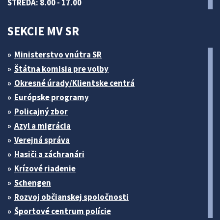
STREDA: 8.00 - 17.00
SEKCIE MV SR
Ministerstvo vnútra SR
Štátna komisia pre volby
Okresné úrady/Klientske centrá
Európske programy
Policajný zbor
Azyl a migrácia
Verejná správa
Hasiči a záchranári
Krízové riadenie
Schengen
Rozvoj občianskej spoločnosti
Športové centrum polície