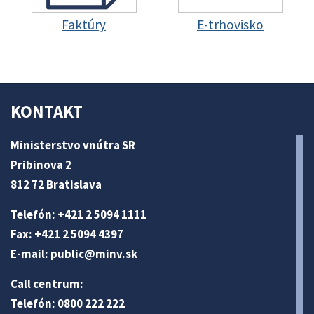
Faktúry
E-trhovisko
KONTAKT
Ministerstvo vnútra SR
Pribinova 2
812 72 Bratislava
Telefón: +421 2 5094 1111
Fax: +421 2 5094 4397
E-mail:
public@minv
.sk
Call centrum:
Telefón: 0800 222 222