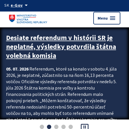
Preskocit na hlavný obsah
arrow_drop_down
SK
e-Gov
menu
Menu
Zastavit automatický posun upútavok
Desiate referendum v histórii SR je
neplatné, výsledky potvrdila štátna
volebná komisia
05. 07. 2026
Referendum, ktoré sa konalo v sobotu 4. júla
2026, je neplatné, zúčastnilo sa na ňom 16,13 percenta
voličov. Oficiálne výsledky referenda potvrdila v nedeľu 5.
júla 2026 Štátna komisia pre voľby a kontrolu
financovania politických strán. Referendum malo
pokojný priebeh. „Môžem konštatovať, že výsledky
referenda nedosiahli potrebnú 50-percentnú účasť
voličov na to, aby mohlo byť toto referendum vnímané
ako platné,“ povedal predseda Štátnej komisie pre voľby
pause_presentation
a kontrolu financovania politických...