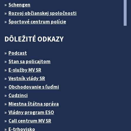
Schengen
Rozvoj občianskej spoločnosti
Športové centrum polície
DÔLEŽITÉ ODKAZY
Podcast
Stan sa policajtom
E-služby MV SR
Vestník vlády SR
Obchodovanie s ľuďmi
Cudzinci
Miestna štátna správa
Vládny program ESO
Call centrum MV SR
E-trhovisko