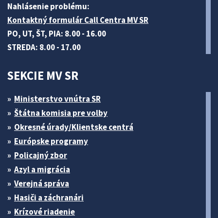
Nahlásenie problému:
Kontaktný formulár Call Centra MV SR
PO, UT, ŠT, PIA: 8.00 - 16.00
STREDA: 8.00 - 17.00
SEKCIE MV SR
Ministerstvo vnútra SR
Štátna komisia pre volby
Okresné úrady/Klientske centrá
Európske programy
Policajný zbor
Azyl a migrácia
Verejná správa
Hasiči a záchranári
Krízové riadenie