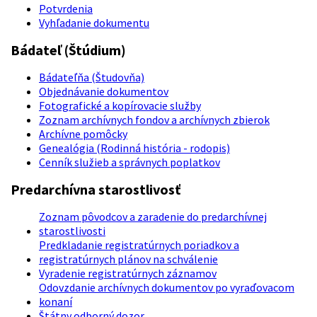
Potvrdenia
Vyhľadanie dokumentu
Bádateľ (Štúdium)
Bádateľňa (Študovňa)
Objednávanie dokumentov
Fotografické a kopírovacie služby
Zoznam archívnych fondov a archívnych zbierok
Archívne pomôcky
Genealógia (Rodinná história - rodopis)
Cenník služieb a správnych poplatkov
Predarchívna starostlivosť
Zoznam pôvodcov a zaradenie do predarchívnej
starostlivosti
Predkladanie registratúrnych poriadkov a
registratúrnych plánov na schválenie
Vyradenie registratúrnych záznamov
Odovzdanie archívnych dokumentov po vyraďovacom
konaní
Štátny odborný dozor