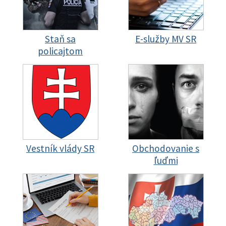
Staň sa
E-služby MV SR
policajtom
Vestník vlády SR
Obchodovanie s
ľuďmi