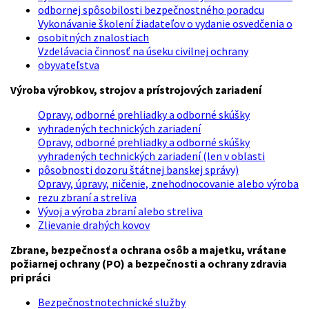
odbornej spôsobilosti bezpečnostného poradcu
Vykonávanie školení žiadateľov o vydanie osvedčenia o
osobitných znalostiach
Vzdelávacia činnosť na úseku civilnej ochrany
obyvateľstva
Výroba výrobkov, strojov a prístrojových zariadení
Opravy, odborné prehliadky a odborné skúšky
vyhradených technických zariadení
Opravy, odborné prehliadky a odborné skúšky
vyhradených technických zariadení (len v oblasti
pôsobnosti dozoru štátnej banskej správy)
Opravy, úpravy, ničenie, znehodnocovanie alebo výroba
rezu zbraní a streliva
Vývoj a výroba zbraní alebo streliva
Zlievanie drahých kovov
Zbrane, bezpečnosť a ochrana osôb a majetku, vrátane
požiarnej ochrany (PO) a bezpečnosti a ochrany zdravia
pri práci
Bezpečnostnotechnické služby