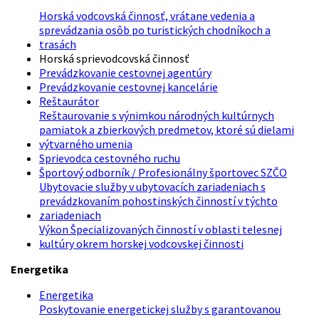
Horská vodcovská činnosť, vrátane vedenia a
sprevádzania osôb po turistických chodníkoch a
trasách
Horská sprievodcovská činnosť
Prevádzkovanie cestovnej agentúry
Prevádzkovanie cestovnej kancelárie
Reštaurátor
Reštaurovanie s výnimkou národných kultúrnych
pamiatok a zbierkových predmetov, ktoré sú dielami
výtvarného umenia
Sprievodca cestovného ruchu
Športový odborník / Profesionálny športovec SZČO
Ubytovacie služby v ubytovacích zariadeniach s
prevádzkovaním pohostinských činností v týchto
zariadeniach
Výkon Špecializovaných činností v oblasti telesnej
kultúry okrem horskej vodcovskej činnosti
Energetika
Energetika
Poskytovanie energetickej služby s garantovanou