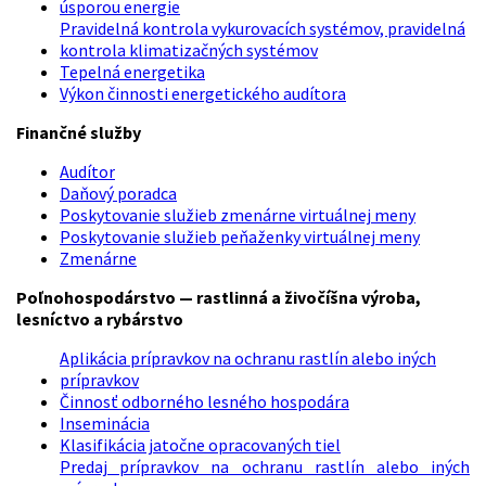
úsporou energie
Pravidelná kontrola vykurovacích systémov, pravidelná
kontrola klimatizačných systémov
Tepelná energetika
Výkon činnosti energetického audítora
Finančné služby
Audítor
Daňový poradca
Poskytovanie služieb zmenárne virtuálnej meny
Poskytovanie služieb peňaženky virtuálnej meny
Zmenárne
Poľnohospodárstvo — rastlinná a živočíšna výroba,
lesníctvo a rybárstvo
Aplikácia prípravkov na ochranu rastlín alebo iných
prípravkov
Činnosť odborného lesného hospodára
Inseminácia
Klasifikácia jatočne opracovaných tiel
Predaj prípravkov na ochranu rastlín alebo iných