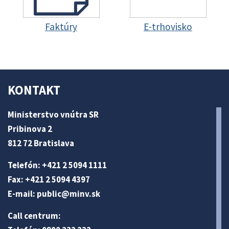
Faktúry
E-trhovisko
KONTAKT
Ministerstvo vnútra SR
Pribinova 2
812 72 Bratislava
Telefón: +421 2 5094 1111
Fax: +421 2 5094 4397
E-mail:
public@minv
.sk
Call centrum: