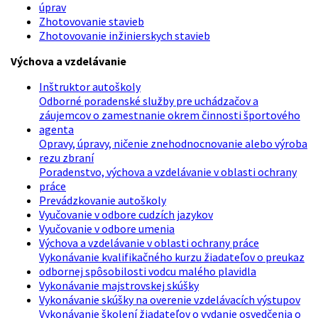
úprav
Zhotovovanie stavieb
Zhotovovanie inžinierskych stavieb
Výchova a vzdelávanie
Inštruktor autoškoly
Odborné poradenské služby pre uchádzačov a
záujemcov o zamestnanie okrem činnosti športového
agenta
Opravy, úpravy, ničenie znehodnocnovanie alebo výroba
rezu zbraní
Poradenstvo, výchova a vzdelávanie v oblasti ochrany
práce
Prevádzkovanie autoškoly
Vyučovanie v odbore cudzích jazykov
Vyučovanie v odbore umenia
Výchova a vzdelávanie v oblasti ochrany práce
Vykonávanie kvalifikačného kurzu žiadateľov o preukaz
odbornej spôsobilosti vodcu malého plavidla
Vykonávanie majstrovskej skúšky
Vykonávanie skúšky na overenie vzdelávacích výstupov
Vykonávanie školení žiadateľov o vydanie osvedčenia o