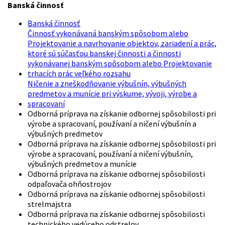
Banská činnosť
Banská činnosť
Činnosť vykonávaná banským spôsobom alebo
Projektovanie a navrhovanie objektov, zariadení a prác,
ktoré sú súčasťou banskej činnosti a činnosti
vykonávanej banským spôsobom alebo Projektovanie
trhacích prác veľkého rozsahu
Ničenie a zneškodňovanie výbušnín, výbušných
predmetov a munície pri výskume, vývoji, výrobe a
spracovaní
Odborná príprava na získanie odbornej spôsobilosti pri
výrobe a spracovaní, používaní a ničení výbušnín a
výbušných predmetov
Odborná príprava na získanie odbornej spôsobilosti pri
výrobe a spracovaní, používaní a ničení výbušnín,
výbušných predmetov a munície
Odborná príprava na získanie odbornej spôsobilosti
odpaľovača ohňostrojov
Odborná príprava na získanie odbornej spôsobilosti
strelmajstra
Odborná príprava na získanie odbornej spôsobilosti
technického vedúceho odstrelov