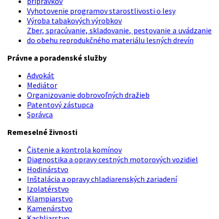
prípravkov
Vyhotovenie programov starostlivosti o lesy
Výroba tabakových výrobkov
Zber, spracúvanie, skladovanie, pestovanie a uvádzanie
do obehu reprodukčného materiálu lesných drevín
Právne a poradenské služby
Advokát
Mediátor
Organizovanie dobrovoľných dražieb
Patentový zástupca
Správca
Remeselné živnosti
Čistenie a kontrola komínov
Diagnostika a opravy cestných motorových vozidiel
Hodinárstvo
Inštalácia a opravy chladiarenských zariadení
Izolatérstvo
Klampiarstvo
Kamenárstvo
Kachliarstvo