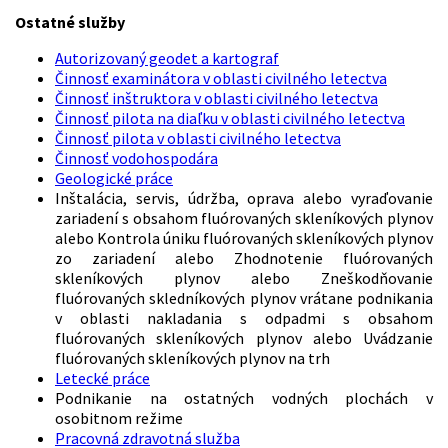
Ostatné služby
Autorizovaný geodet a kartograf
Činnosť examinátora v oblasti civilného letectva
Činnosť inštruktora v oblasti civilného letectva
Činnosť pilota na diaľku v oblasti civilného letectva
Činnosť pilota v oblasti civilného letectva
Činnosť vodohospodára
Geologické práce
Inštalácia, servis, údržba, oprava alebo vyraďovanie
zariadení s obsahom fluórovaných skleníkových plynov
alebo Kontrola úniku fluórovaných skleníkových plynov
zo zariadení alebo Zhodnotenie fluórovaných
skleníkových plynov alebo Zneškodňovanie
fluórovaných skledníkových plynov vrátane podnikania
v oblasti nakladania s odpadmi s obsahom
fluórovaných skleníkových plynov alebo Uvádzanie
fluórovaných skleníkových plynov na trh
Letecké práce
Podnikanie na ostatných vodných plochách v
osobitnom režime
Pracovná zdravotná služba