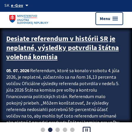
Preskocit na hlavný obsah
arrow_drop_down
SK
e-Gov
menu
Menu
Zastavit automatický posun upútavok
Desiate referendum v histórii SR je
neplatné, výsledky potvrdila štátna
volebná komisia
05. 07. 2026
Referendum, ktoré sa konalo v sobotu 4. júla
2026, je neplatné, zúčastnilo sa na ňom 16,13 percenta
voličov. Oficiálne výsledky referenda potvrdila v nedeľu 5.
júla 2026 Štátna komisia pre voľby a kontrolu
financovania politických strán. Referendum malo
pokojný priebeh. „Môžem konštatovať, že výsledky
referenda nedosiahli potrebnú 50-percentnú účasť
voličov na to, aby mohlo byť toto referendum vnímané
ako platné,“ povedal predseda Štátnej komisie pre voľby
pause_presentation
a kontrolu financovania politických...