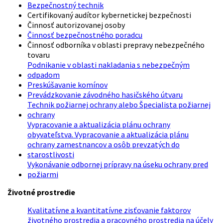
Bezpečnostný technik
Certifikovaný audítor kybernetickej bezpečnosti
Činnosť autorizovanej osoby
Činnosť bezpečnostného poradcu
Činnosť odborníka v oblasti prepravy nebezpečného
tovaru
Podnikanie v oblasti nakladania s nebezpečným
odpadom
Preskúšavanie komínov
Prevádzkovanie závodného hasičského útvaru
Technik požiarnej ochrany alebo Špecialista požiarnej
ochrany
Vypracovanie a aktualizácia plánu ochrany
obyvateľstva. Vypracovanie a aktualizácia plánu
ochrany zamestnancov a osôb prevzatých do
starostlivosti
Vykonávanie odbornej prípravy na úseku ochrany pred
požiarmi
Životné prostredie
Kvalitatívne a kvantitatívne zisťovanie faktorov
životného prostredia a pracovného prostredia na účely