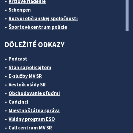
Krízové riadenie
Schengen
Rozvoj občianskej spoločnosti
Športové centrum polície
DÔLEŽITÉ ODKAZY
Podcast
Stan sa policajtom
E-služby MV SR
Vestník vlády SR
Obchodovanie s ľuďmi
Cudzinci
Miestna štátna správa
Vládny program ESO
Call centrum MV SR