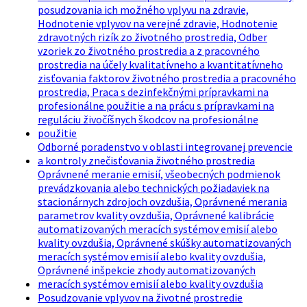
posudzovania ich možného vplyvu na zdravie,
Hodnotenie vplyvov na verejné zdravie, Hodnotenie
zdravotných rizík zo životného prostredia, Odber
vzoriek zo životného prostredia a z pracovného
prostredia na účely kvalitatívneho a kvantitatívneho
zisťovania faktorov životného prostredia a pracovného
prostredia, Praca s dezinfekčnými prípravkami na
profesionálne použitie a na prácu s prípravkami na
reguláciu živočíšnych škodcov na profesionálne
použitie
Odborné poradenstvo v oblasti integrovanej prevencie
a kontroly znečisťovania životného prostredia
Oprávnené meranie emisií, všeobecných podmienok
prevádzkovania alebo technických požiadaviek na
stacionárnych zdrojoch ovzdušia, Oprávnené merania
parametrov kvality ovzdušia, Oprávnené kalibrácie
automatizovaných meracích systémov emisií alebo
kvality ovzdušia, Oprávnené skúšky automatizovaných
meracích systémov emisií alebo kvality ovzdušia,
Oprávnené inšpekcie zhody automatizovaných
meracích systémov emisií alebo kvality ovzdušia
Posudzovanie vplyvov na životné prostredie