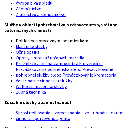
Výroba piva a sladu
Zámočníctvo
Zlatníctvo a klenotníctvo
Služby v oblasti pohrebníctva a zdravotníctva, vrátane
veterinárnych činností
Dohľad nad pracovnými podmienkami
Masérske služby
Očná optika
Opravy a montáž určených meradiel
Prevádzkovanie balzamovania a konzervácie
Prevádzkovanie pohrebiska alebo Prevádzkovanie
pohrebnej služby alebo Prevádzkovanie krematória
Veterinárne činnosti a služb
y
Wellness masérske služby
Zubná technika
Sociálne služby a zamestnanosť
Sprostredkovanie zamestnania za úhradu okrem
činnosti športového agenta