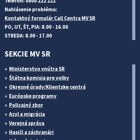
Telefón: 0800 222 222
Nahlásenie problému:
Kontaktný formulár Call Centra MV SR
PO, UT, ŠT, PIA: 8.00 - 16.00
STREDA: 8.00 - 17.00
SEKCIE MV SR
Ministerstvo vnútra SR
Štátna komisia pre volby
Okresné úrady/Klientske centrá
Európske programy
Policajný zbor
Azyl a migrácia
Verejná správa
Hasiči a záchranári