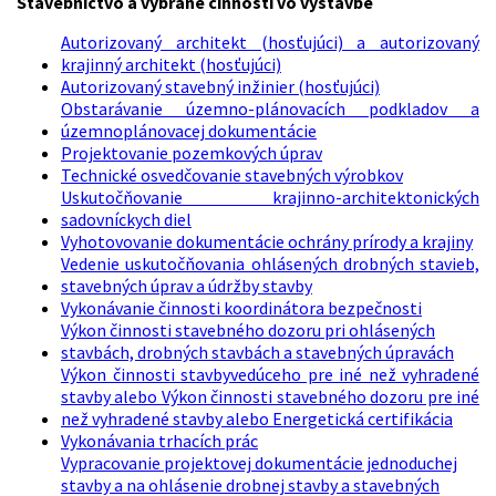
Stavebníctvo a vybrané činnosti vo výstavbe
Autorizovaný architekt (hosťujúci) a autorizovaný
krajinný architekt (hosťujúci)
Autorizovaný stavebný inžinier (hosťujúci)
Obstarávanie územno-plánovacích podkladov a
územnoplánovacej dokumentácie
Projektovanie pozemkových úprav
Technické osvedčovanie stavebných výrobkov
Uskutočňovanie krajinno-architektonických
sadovníckych diel
Vyhotovovanie dokumentácie ochrány prírody a krajiny
Vedenie uskutočňovania ohlásených drobných stavieb,
stavebných úprav a údržby stavby
Vykonávanie činnosti koordinátora bezpečnosti
Výkon činnosti stavebného dozoru pri ohlásených
stavbách, drobných stavbách a stavebných úpravách
Výkon činnosti stavbyvedúceho pre iné než vyhradené
stavby alebo Výkon činnosti stavebného dozoru pre iné
než vyhradené stavby alebo Energetická certifikácia
Vykonávania trhacích prác
Vypracovanie projektovej dokumentácie jednoduchej
stavby a na ohlásenie drobnej stavby a stavebných