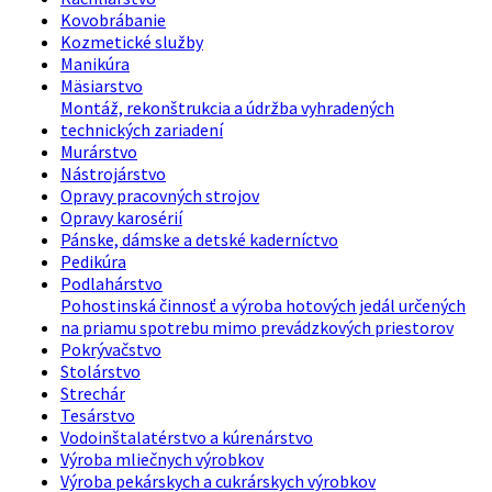
Kovobrábanie
Kozmetické služby
Manikúra
Mäsiarstvo
Montáž, rekonštrukcia a údržba vyhradených
technických zariadení
Murárstvo
Nástrojárstvo
Opravy pracovných strojov
Opravy karosérií
Pánske, dámske a detské kaderníctvo
Pedikúra
Podlahárstvo
Pohostinská činnosť a výroba hotových jedál určených
na priamu spotrebu mimo prevádzkových priestorov
Pokrývačstvo
Stolárstvo
Strechár
Tesárstvo
Vodoinštalatérstvo a kúrenárstvo
Výroba mliečnych výrobkov
Výroba pekárskych a cukrárskych výrobkov