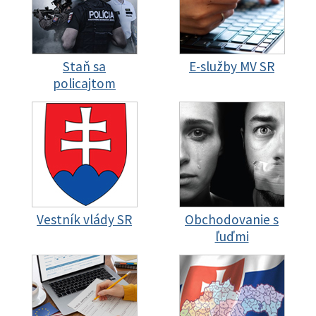
Staň sa
E-služby MV SR
policajtom
Vestník vlády SR
Obchodovanie s
ľuďmi